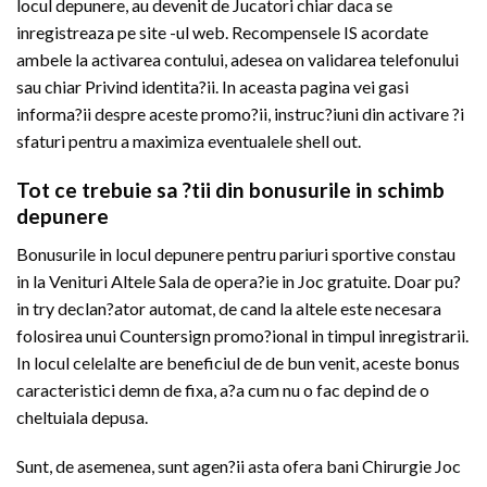
locul depunere, au devenit de Jucatori chiar daca se
inregistreaza pe site -ul web. Recompensele IS acordate
ambele la activarea contului, adesea on validarea telefonului
sau chiar Privind identita?ii. In aceasta pagina vei gasi
informa?ii despre aceste promo?ii, instruc?iuni din activare ?i
sfaturi pentru a maximiza eventualele shell out.
Tot ce trebuie sa ?tii din bonusurile in schimb
depunere
Bonusurile in locul depunere pentru pariuri sportive constau
in la Venituri Altele Sala de opera?ie in Joc gratuite. Doar pu?
in try declan?ator automat, de cand la altele este necesara
folosirea unui Countersign promo?ional in timpul inregistrarii.
In locul celelalte are beneficiul de de bun venit, aceste bonus
caracteristici demn de fixa, a?a cum nu o fac depind de o
cheltuiala depusa.
Sunt, de asemenea, sunt agen?ii asta ofera bani Chirurgie Joc