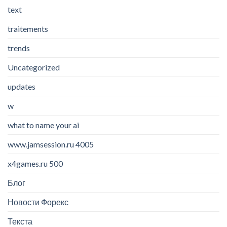
text
traitements
trends
Uncategorized
updates
w
what to name your ai
www.jamsession.ru 4005
x4games.ru 500
Блог
Новости Форекс
Текста