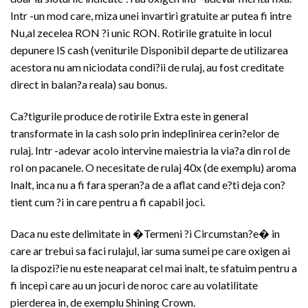
Intr -un mod care, miza unei invartiri gratuite ar putea fi intre
Nu,al zecelea RON ?i unic RON. Rotirile gratuite in locul
depunere IS cash (veniturile Disponibil departe de utilizarea
acestora nu am niciodata condi?ii de rulaj, au fost creditate
direct in balan?a reala) sau bonus.
Ca?tigurile produce de rotirile Extra este in general
transformate in la cash solo prin indeplinirea cerin?elor de
rulaj. Intr -adevar acolo intervine maiestria la via?a din rol de
rol on pacanele. O necesitate de rulaj 40x (de exemplu) aroma
Inalt, inca nu a fi fara speran?a de a aflat cand e?ti deja con?
tient cum ?i in care pentru a fi capabil joci.
Daca nu este delimitate in �Termeni ?i Circumstan?e� in
care ar trebui sa faci rulajul, iar suma sumei pe care oxigen ai
la dispozi?ie nu este neaparat cel mai inalt, te sfatuim pentru a
fi incepi care au un jocuri de noroc care au volatilitate
pierderea in, de exemplu Shining Crown.