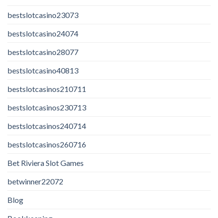
bestslotcasino23073
bestslotcasino24074
bestslotcasino28077
bestslotcasino40813
bestslotcasinos210711
bestslotcasinos230713
bestslotcasinos240714
bestslotcasinos260716
Bet Riviera Slot Games
betwinner22072
Blog