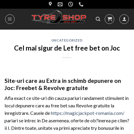
Skip
to
content
UNCATEGORIZED
Cel mai sigur de Let free bet on Joc
Site-uri care au Extra in schimb depunere on
Joc: Freebet & Revolve gratuite
Afla exact ce site-uri din cauza pariuri randament stimulent in
locul depunere care au free bet sau Revolve gratuite la
inregistrare. Casele de
https://magicjackpot-romania.com/
pariari se intrec in De asemenea, oferte de ob?inerea pe clien?
ii I. Dintre toate, unitate va primi apreciate try bonusurile in