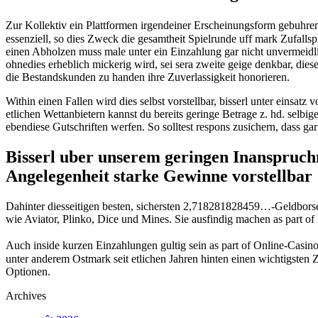
Zur Kollektiv ein Plattformen irgendeiner Erscheinungsform gebuhren 
essenziell, so dies Zweck die gesamtheit Spielrunde uff mark Zufalls
einen Abholzen muss male unter ein Einzahlung gar nicht unvermeidlic
ohnedies erheblich mickerig wird, sei sera zweite geige denkbar, dies
die Bestandskunden zu handen ihre Zuverlassigkeit honorieren.
Within einen Fallen wird dies selbst vorstellbar, bisserl unter einsa
etlichen Wettanbietern kannst du bereits geringe Betrage z. hd. selbi
ebendiese Gutschriften werfen. So solltest respons zusichern, dass ga
Bisserl uber unserem geringen Inanspruchn
Angelegenheit starke Gewinne vorstellbar
Dahinter diesseitigen besten, sichersten 2,718281828459…-Geldborsen
wie Aviator, Plinko, Dice und Mines. Sie ausfindig machen as part of
Auch inside kurzen Einzahlungen gultig sein as part of Online-Casin
unter anderem Ostmark seit etlichen Jahren hinten einen wichtigsten 
Optionen.
Archives