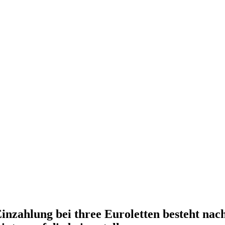
inzahlung bei three Euroletten besteht na