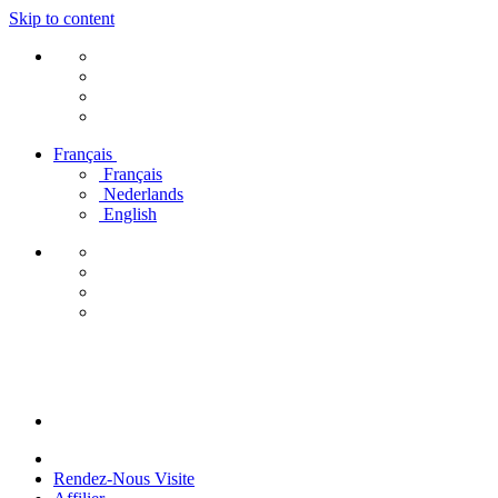
Skip to content
Français
Français
Nederlands
English
Rendez-Nous Visite