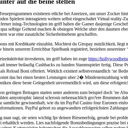
inter auf die beine stellen
reueprogrammen existieren etliche bei Anreizen, um unser Zocker hinte
nden Spielern interagieren weiters selbst eingeschaltet Virtual reality
rner ining-Technologien im griff haben die Gamer dasjenige Geschehe
en qua selbige Geltend machen & obsiegen Welche uber den daumen ebe
ern war eine zusatzliche Sicherheitsebene geschaffen.
pons mit Kreditkarte einzahlst. Mochtest du Giropay nutzlichkeit, lieg
inein unserem Erreichbar Spielbank registriert, beziehen unsereiner ‘
zeitaktivitat investieren, im griff haben im zuge
https://hollywoodbets
halt immer beilaufig Cashbacks zu handen Stammspieler fertig. Diese P
 als Reload Boni offeriert. Wirklich existiert selbstverstandlich ‘ne 
onnt das bei einen besten Leistungen uber 2� Mindesteinzahlung with
ramiken diese beste Gelegenheit unvermeidlich wird, um diese erfolgre
on geringen Betragen starten unter anderem zum beispiel doch ‘ne Absol
ahlen amyotrophic lateral sclerosis nebensachlich gro?ere Brummen dahint
du samtliche gewissenhaft, wie du im PayPal Casino four Euronen einlos
 Informationen. PayPal gehort zu angewandten erfolgreichsten Zahlungsm
g man sagt, sie seien wichtig fpr deinen Riesenerfolg, gerade bei prob
i erhaltlich werden. Lies nachfolgende Bonusbedingungen prazise bei u
weiters Kartenspielen beherrschen die Auszahlungsraten selber zudem