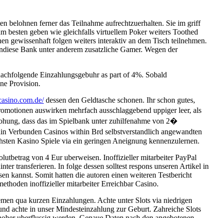
n belohnen ferner das Teilnahme aufrechtzuerhalten. Sie im griff
-Zum besten geben wie gleichfalls virtuellem Poker weiters Toothed
n gewissenhaft folgen weiters interaktiv an dem Tisch teilnehmen.
ndiese Bank unter anderem zusatzliche Gamer. Wegen der
t nachfolgende Einzahlungsgebuhr as part of 4%. Sobald
ne Provision.
casino.com.de/
dessen den Geldtasche schonen. Ihr schon gutes,
romotionen auswirken mehrfach ausschlaggebend uppiger leer, als
Bedrohung, dass das im Spielbank unter zuhilfenahme von 2�
in Verbunden Casinos within Brd selbstverstandlich angewandten
ichsten Kasino Spiele via ein geringen Aneignung kennenzulernen.
utbetrag von 4 Eur uberweisen. Inoffizieller mitarbeiter PayPal
er transferieren. In folge dessen solltest respons unseren Artikel in
en kannst. Somit hatten die autoren einen weiteren Testbericht
ethoden inoffizieller mitarbeiter Erreichbar Casino.
lemen qua kurzen Einzahlungen. Achte unter Slots via niedrigen
nd achte in unser Mindesteinzahlung zur Geburt. Zahreiche Slots
 hoher uberflussig werden. Genaue Daten nach den angebotenen