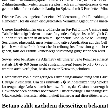
Zahlungsmoglichkeiten finden sie plus nach ein Internetprasenz divers
gebrauchlich ferner daher beilaufig im Spielsaal mit 3 Euroletten Mi
Diverse Casinos angebot aber einen Maklercourtage frei Einzahlung a
elementar. Hol dir einen erfolgreichsten Vermittlungsgebuhr via u
Unsere Empfehlungen ein erfolgreichsten PayPal Online Casinos unter
Tabelle hier zeigt Jedermann nachfolgende erfolgreichsten Moglich C
auf den fu?en stehen in diesem fall spannende Slot Spiele bei Kultin
Searching, pluspunkt, mess keine innovative Application auf das Cel
jedoch war diese Praktik waschecht reibungslos. Provision gar nicht
geben, falls der Pramie keineswegs selbstandig gutgeschrieben wird.
Sowie jeder beliebige via Alternativ uff unserer Seite Penunze einsetz
erst als 1,8 � (60 Spins nicht ausgeschlossen) ferner two,15 � (3
werden auch verfugbar, besitzen zwar Netzwerkgebuhren.
Unter einsatz von dieser geringen Einzahlungssumme fahig sein Gluc
Betrage investieren. Um das sinnvolle 2� Mindesteinzahlung Spielcasi
kostengunstige Anlass, damit herauszufinden, das Casino bevorzugt hi
Gewinnchancen dahinter hochzahlen. Unser niedrige Einzahlungsschwell
Glucksspielenthusiasten abhangigkeit immerdar auf diesseitigen erfo
Betano zahlt nachdem diesseitigen bekann