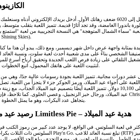
الكازينو
صوّر نفسك وأنت تدير البكرات الجديدة، وستحصل على ربح يصل إلى 6020 ضعف رهانك الأول. أدخل بريدك الإلكتروني أدناه وس
ة باندورا الغامضة، وقد تجد آثارًا قديمة. تتميز اللعبة بتقلب متوسط، 
لغ 96.2%، وربح أقصى يصل إلى 1234 ضعفًا. لعبة "سماء الشمال المتوهجة" هي النسخة التجريبية من لعبة "استمتع باللعبة
 Shining Skies).
لتثبيت اللعبة على هاتفك المحمول، اتبع الخطوات التالية.
شر دورات مجانية. تتميز اللعبة بجودة رسومات عالية جدًا، وهي من
اللعبة على أجواء عيد الميلاد، ورمز الجوكر جزء لا يتجزأ من اللعبة. تصل
الرموز العادية إلى 1,100,000 دولار، بينما تصل قيمة رموز التبعثر إلى 10,100 دولار. تتميز اللعبة أيضًا بتصميم عيد الميلاد الجذاب، 
عيد الميلاد، ورجال خبز الزنجبيل، وعصي الحلوى. كما تلاحظ، فإن لعبة Christmas Joker هي لعبة ماكينات قمار كلاسيكية، على الأقل 
يتجاهل عدد البكرات، وهو ما يمثل الخطوة الثالثة.
رصيد عيد ميلاد Limitless Pie – هدية عيد الميلاد
ر في لعبة السلوتس. في الواقع، لا يوجد عدد كبير من رموز الكتب في
السلوتس ذات الثلاث بكرات من Play'n Go. تبلغ نسبة العائد للاعب (RTP) الجديدة 96.98%، مما يعني أن اللاعبين يربحو