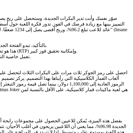
التمييز بينها مع زيادة فرصك في الفوز. تدور فكرة اللعبة حول أسطور
عائد للاعب تب
بالتأكيد، تبدو الفتحة الجديدة بمثابة واجهة عرض داخل شهر ديسمبر، ومع ذلك، يبدو أن هذا ما كنا نريده.
هذا هو تصنيفنا الشخصي بناءً على مدى شعبية أحدث لعبة سلوت، ونسبة العائد للاعب (RTP) وإمكانية تحقيق فوز كبير.
تعمل خاصية التشغيل التلقائي على زيادة فرص اللعب الجديدة وتحقيق أرباح أسرع للمراهنين.
احصل على رمز الجوكر ثلاث مرات على البكرات الثلاث لتحصل على ع
ألعاب القمار الكلاسيكية التي رأيناها بهذا التصميم. يركز تصميم 
بفضل هذه الميزة، يُمكن للاعبين الحصول على مجموعات رابحة أكث