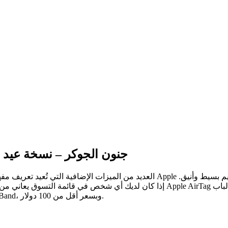
جنون الجوكر – نسخة عيد ا
فهو خيارنا الأمثل
من حيث القيمة، حيث يجمع بين الميزات التي نُحبها في أجراس Ring Band، وبسعر أقل من 100 دولار.