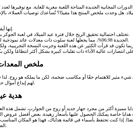
دورات المجانية الجديدة المتاحة اللعبة مغرية للغاية. مع توفيرها لعدد
إنها أيقونات موزعة، ومضاعفات، وقد تحصل على دورات مجانية تمامًا.
تختلف احتمالية تحقيق الربح خلال فترة عيد الميلاد في لعبة الجوكر بشكل عام من كازينو إلى آخر عبر الإنترنت، وهذا قد يثير دهشتك.
تبلغ نسبة العائد للاعب في لعبة Christmas Joker RTP الجديدة 96.98%، مما يجعلها لعبة سلوت ذات معدلات عائد نموذجية للمستخدم.
ملخص المعدات، 
ي شيء مثير للاهتمام حقًا أو مكاسب ضخمة، لكن ما يملكه هو روح. لذ
لهم إيداع أموال حقيقية في كازينوهات بوكر ستارز أو فوكس بيت أو بوكر ستارز المحلية.
هدية عيد
ايا مميزة أكثر من مجرد جهاز جديد أو زوج من الجوارب. تشمل هذه ا
 هدايا خاصة يمكنك الحصول عليها بأسعار زهيدة. بعض أفضل عروض ال
عدًا. إذا كنت تحتفظ بأسماء في قائمة هداياك، فهذا هو المكان المناسب ل
الطوارئ.