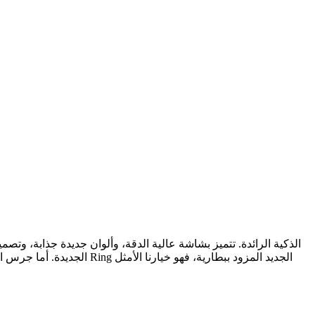
إذا كان لديك أي شخص في قائمة التسوق يعاني من فقدان الأشياء، فساعده على التخلص من هذه المشكلة بإهدائه ساعة Apple AirTag الجديدة.
أما جرس الباب Ring الجديد المزود ببطارية، 