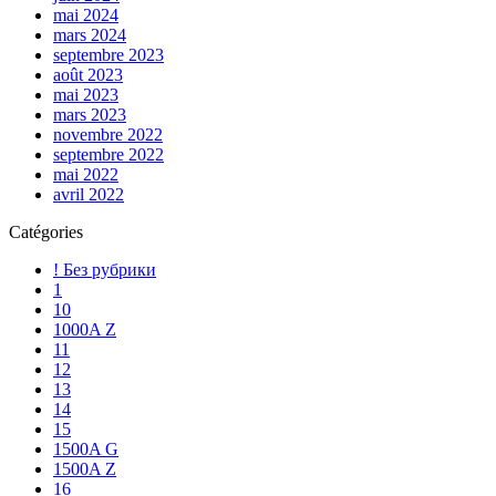
mai 2024
mars 2024
septembre 2023
août 2023
mai 2023
mars 2023
novembre 2022
septembre 2022
mai 2022
avril 2022
Catégories
! Без рубрики
1
10
1000A Z
11
12
13
14
15
1500A G
1500A Z
16