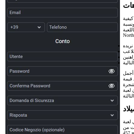
هات
نعلمك كيفية
ونسبة
" (Insane
North
 أجمل
 قيمة
مع زينة شجرة
بالنسبة لمن
 لعبة
ن في أغلب الأحيان. تتميز
هذه اللعبة بمستوى تقلب متوسط، لذا لا تتردد في المراهنة على المدى الطويل. بالنسبة للمراهنين في وضع التحدي، يبلغ الحد الأقصى للربح 457