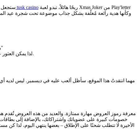
ربحًا هائلاً، تبدو لعبة Xmas Joker من Play'letter
تنزيل التطبيق الرسمي tusk casino
ستجعل ال
ربما تكون قد قرأت الكثير عن هذه اللعبة وجربت النسخة التجريبية، ولكنك لم تجد حلاً لسؤال "كيف تربح في وقت عيد الميلاد يا جوكر؟"
لذا يمكن العثور على انتصارات عالية الأداء ذات تقلبات كبيرة بشكل أكثر انتظامًا ولكن بكميات أسرع، مما يجذب اللاعبين الذين يفضلون اللعب المستمر.
مهما انتقدتُ هذا الموقع، سأظل ألعب عليه في ديسمبر. ليس لديه أ
معرفة رموز العروض مهارة ممتازة. والعديد من هذه العروض تُقدم هد
خصومات كبيرة على عضوياتك واشتراكاتك، بالإضافة إلى بطاقات
الأخيرة لا تتطلب شحنًا على الإطلاق – بعضها ينتهي اليوم، لذا كن مست