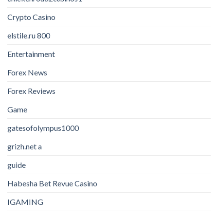
Crypto Casino
elstile.ru 800
Entertainment
Forex News
Forex Reviews
Game
gatesofolympus1000
grizh.net a
guide
Habesha Bet Revue Casino
IGAMING