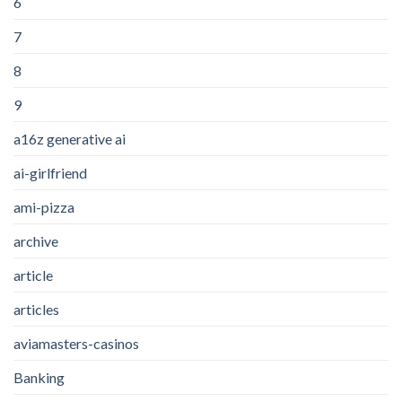
6
7
8
9
a16z generative ai
ai-girlfriend
ami-pizza
archive
article
articles
aviamasters-casinos
Banking