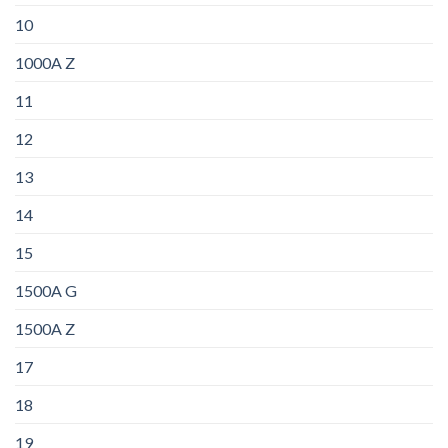
10
1000A Z
11
12
13
14
15
1500A G
1500A Z
17
18
19