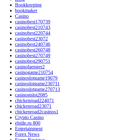
Bookkeeping
bookmaker
Casino
casinobest170739
casinobest210743
casinobest220744
casinobest23072
casinobest240746
casinobest260748
casinobest270749
casinobest290751
casinofaenger2
casinogame210754
casinoslotgame19079
casinoslotgame230711
casinoslotgame270713
casinostslot2085
chickenroad224071
chickenroad23071
chickenroad2casinos1
Crypto Casino
elstile.ru 800
Entertainment
Forex News
Forex Reviews