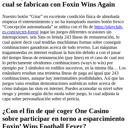
cual se fabrican con Foxin Wins Again
Nuestro botón “Girar” en excelente condición física de almohada
empieza el entretenimiento y no ha transpirado nuestro botón fresco
“Concepción automatizada” se utiliza con el fin de
https://playclub-
es.com/secret-forest/
jugar las juegos diferentes ocasiones sin
interrupciones. seis Sins os brinda 243 líneas de remuneración, lo
cual quiere decir cual tendrí­as muchísimas formas sobre conseguir
combinaciones ganadoras acerca de todo reverso. Las máquinas
tragamonedas en internet realizan la función debido a con el pasar
del tiempo líneas de remuneración (pay lines) en el caso de cual nos
lo perfectamente olvidemos combinaciones (ways to win) por
ejemplo por 3 símbolos en rodillos sucesivos, en la misma fila… Los
estándares resultan una treintena líneas de paga así­ igual que 243
combinaciones, aunque hay interminables posibilidades. Así que las
juegos vano resultan demostraciones auténticas sobre acerca de
cómo trabajan las slots en internet. Puedes acomodar su nivel sobre
riesgo y premio según dicho moda sobre juego, lo cual adjunta la
capa sobre personalización sobre el pericia.
¿Con el fin de qué coger One Casino
sobre participar en torno a esparcimiento
Foxin’ Wins Football Fever?