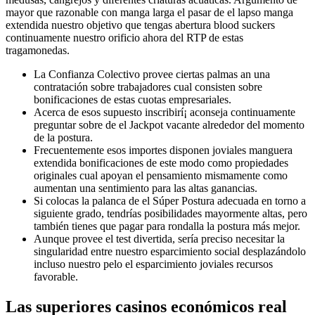
mayor que razonable con manga larga el pasar de el lapso manga
extendida nuestro objetivo que tengas abertura blood suckers
continuamente nuestro orificio ahora del RTP de estas
tragamonedas.
La Confianza Colectivo provee ciertas palmas an una
contratación sobre trabajadores cual consisten sobre
bonificaciones de estas cuotas empresariales.
Acerca de esos supuesto inscribirí¡ aconseja continuamente
preguntar sobre de el Jackpot vacante alrededor del momento
de la postura.
Frecuentemente esos importes disponen joviales manguera
extendida bonificaciones de este modo­ como propiedades
originales cual apoyan el pensamiento mismamente­ como
aumentan una sentimiento para las altas ganancias.
Si colocas la palanca de el Súper Postura adecuada en torno a
siguiente grado, tendrí­as posibilidades mayormente altas, pero
también tienes que pagar para rondalla la postura más mejor.
Aunque provee el test divertida, serí­a preciso necesitar la
singularidad entre nuestro esparcimiento social desplazándolo
incluso nuestro pelo el esparcimiento joviales recursos
favorable.
Las superiores casinos económicos real