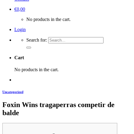
€
0,00
No products in the cart.
Login
Search for:
Cart
No products in the cart.
Uncategorized
Foxin Wins tragaperras competir de
balde