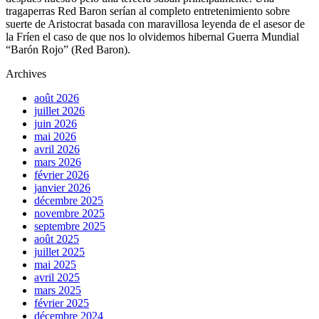
tragaperras Red Baron serí­an al completo entretenimiento sobre
suerte de Aristocrat basada con maravillosa leyenda de el asesor de
la Frí­en el caso de que nos lo olvidemos hibernal Guerra Mundial
“Barón Rojo” (Red Baron).
Archives
août 2026
juillet 2026
juin 2026
mai 2026
avril 2026
mars 2026
février 2026
janvier 2026
décembre 2025
novembre 2025
septembre 2025
août 2025
juillet 2025
mai 2025
avril 2025
mars 2025
février 2025
décembre 2024