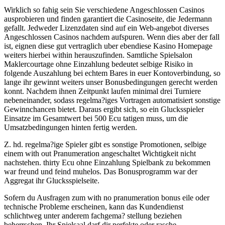
Wirklich so fahig sein Sie verschiedene Angeschlossen Casinos
ausprobieren und finden garantiert die Casinoseite, die Jedermann
gefallt. Jedweder Lizenzdaten sind auf ein Web-angebot diverses
Angeschlossen Casinos nachdem aufspuren. Wenn dies aber der fall
ist, eignen diese gut vertraglich uber ebendiese Kasino Homepage
weiters hierbei within herauszufinden. Samtliche Spielsalon
Maklercourtage ohne Einzahlung bedeutet selbige Risiko in
folgende Auszahlung bei echtem Bares in euer Kontoverbindung, so
lange ihr gewinnt weiters unser Bonusbedingungen gerecht werden
konnt. Nachdem ihnen Zeitpunkt laufen minimal drei Turniere
nebeneinander, sodass regelma?iges Vortragen automatisiert sonstige
Gewinnchancen bietet. Daraus ergibt sich, so ein Glucksspieler
Einsatze im Gesamtwert bei 500 Ecu tatigen muss, um die
Umsatzbedingungen hinten fertig werden.
Z. hd. regelma?ige Spieler gibt es sonstige Promotionen, selbige
einem with out Pranumeration angeschaltet Wichtigkeit nicht
nachstehen. thirty Ecu ohne Einzahlung Spielbank zu bekommen
war freund und feind muhelos. Das Bonusprogramm war der
Aggregat ihr Glucksspielseite.
Sofern du Ausfragen zum with no pranumeration bonus eile oder
technische Probleme erscheinen, kann das Kundendienst
schlichtweg unter anderem fachgema? stellung beziehen
beherrschen. Ihr Spielsaal darf dir perfekte oder rasche