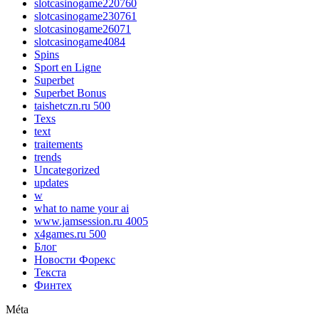
slotcasinogame220760
slotcasinogame230761
slotcasinogame26071
slotcasinogame4084
Spins
Sport en Ligne
Superbet
Superbet Bonus
taishetczn.ru 500
Texs
text
traitements
trends
Uncategorized
updates
w
what to name your ai
www.jamsession.ru 4005
x4games.ru 500
Блог
Новости Форекс
Текста
Финтех
Méta