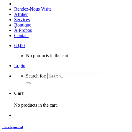
Rendez-Nous Visite
Affilier
Services
Boutique
À Propos
Contact
€
0,00
No products in the cart.
Login
Search for:
Cart
No products in the cart.
Uncategorized