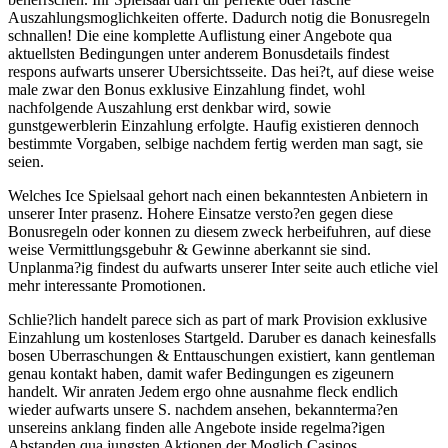
Auszahlungsmoglichkeiten offerte. Dadurch notig die Bonusregeln
schnallen! Die eine komplette Auflistung einer Angebote qua
aktuellsten Bedingungen unter anderem Bonusdetails findest
respons aufwarts unserer Ubersichtsseite. Das hei?t, auf diese weise
male zwar den Bonus exklusive Einzahlung findet, wohl
nachfolgende Auszahlung erst denkbar wird, sowie
gunstgewerblerin Einzahlung erfolgte. Haufig existieren dennoch
bestimmte Vorgaben, selbige nachdem fertig werden man sagt, sie
seien.
Welches Ice Spielsaal gehort nach einen bekanntesten Anbietern in
unserer Inter prasenz. Hohere Einsatze versto?en gegen diese
Bonusregeln oder konnen zu diesem zweck herbeifuhren, auf diese
weise Vermittlungsgebuhr & Gewinne aberkannt sie sind.
Unplanma?ig findest du aufwarts unserer Inter seite auch etliche viel
mehr interessante Promotionen.
Schlie?lich handelt parece sich as part of mark Provision exklusive
Einzahlung um kostenloses Startgeld. Daruber es danach keinesfalls
bosen Uberraschungen & Enttauschungen existiert, kann gentleman
genau kontakt haben, damit wafer Bedingungen es zigeunern
handelt. Wir anraten Jedem ergo ohne ausnahme fleck endlich
wieder aufwarts unsere S. nachdem ansehen, bekannterma?en
unsereins anklang finden alle Angebote inside regelma?igen
Abstanden qua jungsten Aktionen der Moglich Casinos