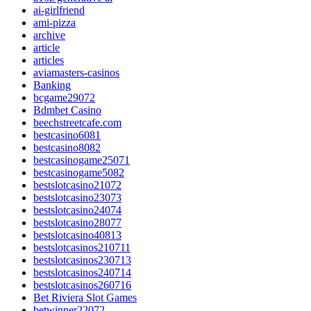
ai-girlfriend
ami-pizza
archive
article
articles
aviamasters-casinos
Banking
bcgame29072
Bdmbet Casino
beechstreetcafe.com
bestcasino6081
bestcasino8082
bestcasinogame25071
bestcasinogame5082
bestslotcasino21072
bestslotcasino23073
bestslotcasino24074
bestslotcasino28077
bestslotcasino40813
bestslotcasinos210711
bestslotcasinos230713
bestslotcasinos240714
bestslotcasinos260716
Bet Riviera Slot Games
betwinner22072