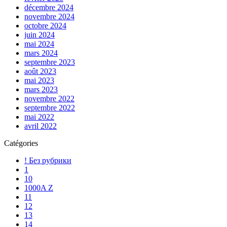
décembre 2024
novembre 2024
octobre 2024
juin 2024
mai 2024
mars 2024
septembre 2023
août 2023
mai 2023
mars 2023
novembre 2022
septembre 2022
mai 2022
avril 2022
Catégories
! Без рубрики
1
10
1000A Z
11
12
13
14