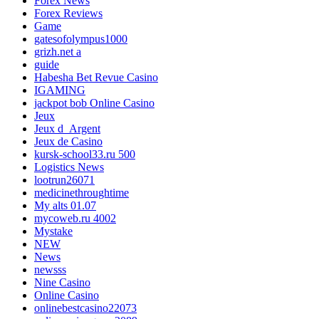
Forex News
Forex Reviews
Game
gatesofolympus1000
grizh.net a
guide
Habesha Bet Revue Casino
IGAMING
jackpot bob Online Casino
Jeux
Jeux d_Argent
Jeux de Casino
kursk-school33.ru 500
Logistics News
lootrun26071
medicinethroughtime
My alts 01.07
mycoweb.ru 4002
Mystake
NEW
News
newsss
Nine Casino
Online Casino
onlinebestcasino22073