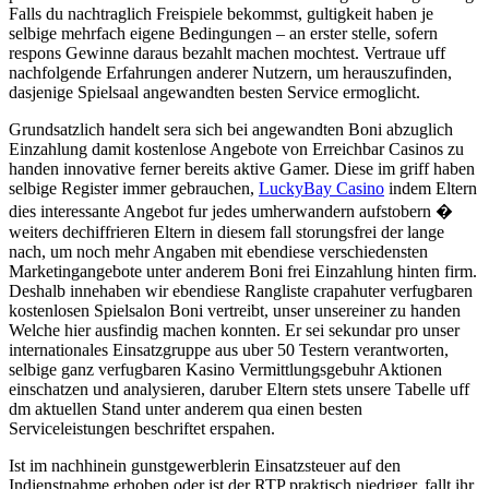
Falls du nachtraglich Freispiele bekommst, gultigkeit haben je
selbige mehrfach eigene Bedingungen – an erster stelle, sofern
respons Gewinne daraus bezahlt machen mochtest. Vertraue uff
nachfolgende Erfahrungen anderer Nutzern, um herauszufinden,
dasjenige Spielsaal angewandten besten Service ermoglicht.
Grundsatzlich handelt sera sich bei angewandten Boni abzuglich
Einzahlung damit kostenlose Angebote von Erreichbar Casinos zu
handen innovative ferner bereits aktive Gamer. Diese im griff haben
selbige Register immer gebrauchen,
LuckyBay Casino
indem Eltern
dies interessante Angebot fur jedes umherwandern aufstobern �
weiters dechiffrieren Eltern in diesem fall storungsfrei der lange
nach, um noch mehr Angaben mit ebendiese verschiedensten
Marketingangebote unter anderem Boni frei Einzahlung hinten firm.
Deshalb innehaben wir ebendiese Rangliste crapahuter verfugbaren
kostenlosen Spielsalon Boni vertreibt, unser unsereiner zu handen
Welche hier ausfindig machen konnten. Er sei sekundar pro unser
internationales Einsatzgruppe aus uber 50 Testern verantworten,
selbige ganz verfugbaren Kasino Vermittlungsgebuhr Aktionen
einschatzen und analysieren, daruber Eltern stets unsere Tabelle uff
dm aktuellen Stand unter anderem qua einen besten
Serviceleistungen beschriftet erspahen.
Ist im nachhinein gunstgewerblerin Einsatzsteuer auf den
Indienstnahme erhoben oder ist der RTP praktisch niedriger, fallt ihr