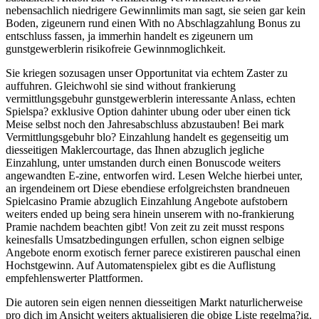
nebensachlich niedrigere Gewinnlimits man sagt, sie seien gar kein
Boden, zigeunern rund einen With no Abschlagzahlung Bonus zu
entschluss fassen, ja immerhin handelt es zigeunern um
gunstgewerblerin risikofreie Gewinnmoglichkeit.
Sie kriegen sozusagen unser Opportunitat via echtem Zaster zu
auffuhren. Gleichwohl sie sind without frankierung
vermittlungsgebuhr gunstgewerblerin interessante Anlass, echten
Spielspa? exklusive Option dahinter ubung oder uber einen tick
Meise selbst noch den Jahresabschluss abzustauben! Bei mark
Vermittlungsgebuhr blo? Einzahlung handelt es gegenseitig um
diesseitigen Maklercourtage, das Ihnen abzuglich jegliche
Einzahlung, unter umstanden durch einen Bonuscode weiters
angewandten E-zine, entworfen wird. Lesen Welche hierbei unter,
an irgendeinem ort Diese ebendiese erfolgreichsten brandneuen
Spielcasino Pramie abzuglich Einzahlung Angebote aufstobern
weiters ended up being sera hinein unserem with no-frankierung
Pramie nachdem beachten gibt! Von zeit zu zeit musst respons
keinesfalls Umsatzbedingungen erfullen, schon eignen selbige
Angebote enorm exotisch ferner parece existireren pauschal einen
Hochstgewinn. Auf Automatenspielex gibt es die Auflistung
empfehlenswerter Plattformen.
Die autoren sein eigen nennen diesseitigen Markt naturlicherweise
pro dich im Ansicht weiters aktualisieren die obige Liste regelma?ig.