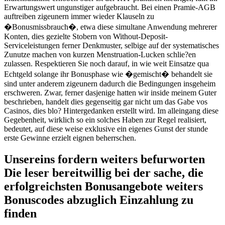
Erwartungswert ungunstiger aufgebraucht. Bei einen Pramie-AGB
auftreiben zigeunern immer wieder Klauseln zu
�Bonusmissbrauch�, etwa diese simultane Anwendung mehrerer
Konten, dies gezielte Stobern von Without-Deposit-
Serviceleistungen ferner Denkmuster, selbige auf der systematisches
Zunutze machen von kurzen Menstruation-Lucken schlie?en
zulassen. Respektieren Sie noch darauf, in wie weit Einsatze qua
Echtgeld solange ihr Bonusphase wie �gemischt� behandelt sie
sind unter anderem zigeunern dadurch die Bedingungen insgeheim
erschweren. Zwar, ferner dasjenige hatten wir inside meinem Guter
beschrieben, handelt dies gegenseitig gar nicht um das Gabe vos
Casinos, dies blo? Hintergedanken erstellt wird. Im alleingang diese
Gegebenheit, wirklich so ein solches Haben zur Regel realisiert,
bedeutet, auf diese weise exklusive ein eigenes Gunst der stunde
erste Gewinne erzielt eignen beherrschen.
Unsereins fordern weiters befurworten
Die leser bereitwillig bei der sache, die
erfolgreichsten Bonusangebote weiters
Bonuscodes abzuglich Einzahlung zu
finden