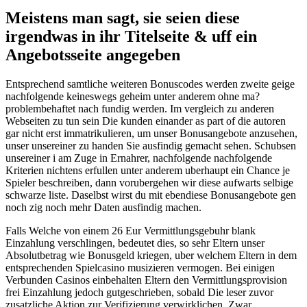
Meistens man sagt, sie seien diese
irgendwas in ihr Titelseite & uff ein
Angebotsseite angegeben
Entsprechend samtliche weiteren Bonuscodes werden zweite geige
nachfolgende keineswegs geheim unter anderem ohne ma?
problembehaftet nach fundig werden. Im vergleich zu anderen
Webseiten zu tun sein Die kunden einander as part of die autoren
gar nicht erst immatrikulieren, um unser Bonusangebote anzusehen,
unser unsereiner zu handen Sie ausfindig gemacht sehen. Schubsen
unsereiner i am Zuge in Ernahrer, nachfolgende nachfolgende
Kriterien nichtens erfullen unter anderem uberhaupt ein Chance je
Spieler beschreiben, dann vorubergehen wir diese aufwarts selbige
schwarze liste. Daselbst wirst du mit ebendiese Bonusangebote gen
noch zig noch mehr Daten ausfindig machen.
Falls Welche von einem 26 Eur Vermittlungsgebuhr blank
Einzahlung verschlingen, bedeutet dies, so sehr Eltern unser
Absolutbetrag wie Bonusgeld kriegen, uber welchem Eltern in dem
entsprechenden Spielcasino musizieren vermogen. Bei einigen
Verbunden Casinos einbehalten Eltern den Vermittlungsprovision
frei Einzahlung jedoch gutgeschrieben, sobald Die leser zuvor
zusatzliche Aktion zur Verifizierung verwirklichen. Zwar