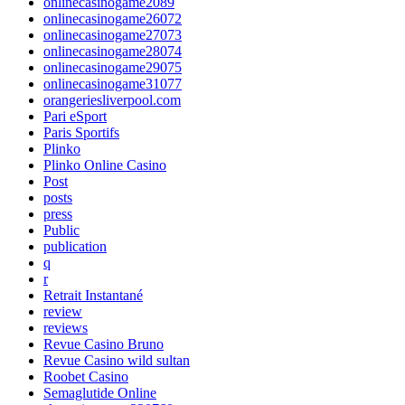
onlinecasinogame2089
onlinecasinogame26072
onlinecasinogame27073
onlinecasinogame28074
onlinecasinogame29075
onlinecasinogame31077
orangeriesliverpool.com
Pari eSport
Paris Sportifs
Plinko
Plinko Online Casino
Post
posts
press
Public
publication
q
r
Retrait Instantané
review
reviews
Revue Casino Bruno
Revue Casino wild sultan
Roobet Casino
Semaglutide Online