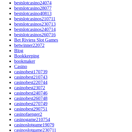
bestslotcasino24074
bestslotcasino28077
bestslotcasino40813
bestslotcasinos210711
bestslotcasinos230713
bestslotcasinos240714
bestslotcasinos260716
Bet Riviera Slot Games
betwinner22072
Blog
Bookkeeping
bookmaker
Casino
casinobest170739
casinobest210743
casinobest220744
casinobest23072
casinobest240746
casinobest260748
casinobest270749
casinobest290751
casinofaenger2
casinogame210754
casinoslotgame19079
casinoslotgame230711