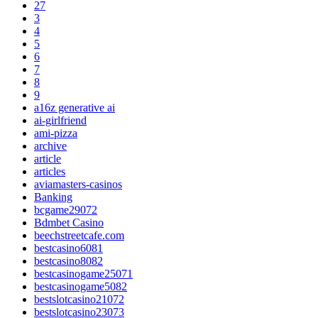
27
3
4
5
6
7
8
9
a16z generative ai
ai-girlfriend
ami-pizza
archive
article
articles
aviamasters-casinos
Banking
bcgame29072
Bdmbet Casino
beechstreetcafe.com
bestcasino6081
bestcasino8082
bestcasinogame25071
bestcasinogame5082
bestslotcasino21072
bestslotcasino23073