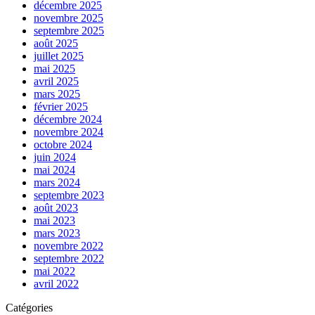
décembre 2025
novembre 2025
septembre 2025
août 2025
juillet 2025
mai 2025
avril 2025
mars 2025
février 2025
décembre 2024
novembre 2024
octobre 2024
juin 2024
mai 2024
mars 2024
septembre 2023
août 2023
mai 2023
mars 2023
novembre 2022
septembre 2022
mai 2022
avril 2022
Catégories