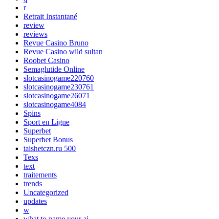
r
Retrait Instantané
review
reviews
Revue Casino Bruno
Revue Casino wild sultan
Roobet Casino
Semaglutide Online
slotcasinogame220760
slotcasinogame230761
slotcasinogame26071
slotcasinogame4084
Spins
Sport en Ligne
Superbet
Superbet Bonus
taishetczn.ru 500
Texs
text
traitements
trends
Uncategorized
updates
w
what to name your ai