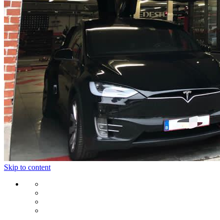
Skip to content