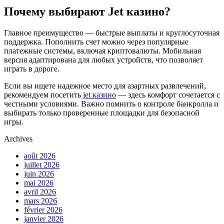
Почему выбирают Jet казино?
Главное преимущество — быстрые выплаты и круглосуточная
поддержка. Пополнить счет можно через популярные
платежные системы, включая криптовалюты. Мобильная
версия адаптирована для любых устройств, что позволяет
играть в дороге.
Если вы ищете надежное место для азартных развлечений,
рекомендуем посетить
jet казино
— здесь комфорт сочетается с
честными условиями. Важно помнить о контроле банкролла и
выбирать только проверенные площадки для безопасной
игры.
Archives
août 2026
juillet 2026
juin 2026
mai 2026
avril 2026
mars 2026
février 2026
janvier 2026