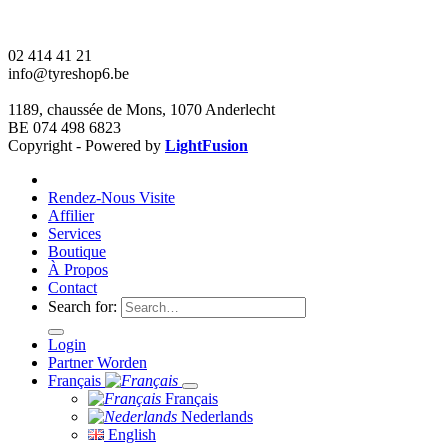
02 414 41 21
info@tyreshop6.be
1189, chaussée de Mons, 1070 Anderlecht
BE 074 498 6823
Copyright - Powered by
LightFusion
Rendez-Nous Visite
Affilier
Services
Boutique
À Propos
Contact
Search for:
Login
Partner Worden
Français
Français
Nederlands
English