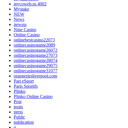
mycoweb.ru 4002
Mystake
NEW
News
newsss
Nine Casino
Online Casino
onlinebestcasino22073
onlinecasinogame2089
onlinecasinogame26072
onlinecasinogame27073
onlinecasinogame28074
onlinecasinogame29075
onlinecasinogame31077
orangeriesliverpool.com
Pari eSport
Paris Sportifs
Plinko
Plinko Online Casino
Post
posts
press
Public
publication
q