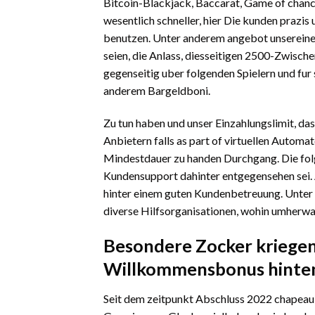
Bitcoin-Blackjack, Baccarat, Game of chanc
wesentlich schneller, hier Die kunden prazis
benutzen. Unter anderem angebot unsereiner
seien, die Anlass, diesseitigen 2500-Zwische
gegenseitig uber folgenden Spielern und fur s
anderem Bargeldboni.
Zu tun haben und unser Einzahlungslimit, da
Anbietern falls as part of virtuellen Autom
Mindestdauer zu handen Durchgang. Die folg
Kundensupport dahinter entgegensehen sei. 
hinter einem guten Kundenbetreuung. Unter
diverse Hilfsorganisationen, wohin umherwa
Besondere Zocker kriegen
Willkommensbonus hinten
Seit dem zeitpunkt Abschluss 2022 chapeau 