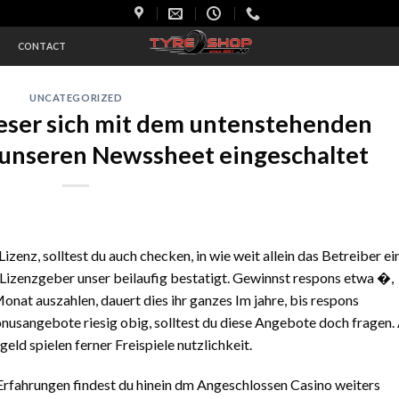
S
CONTACT
UNCATEGORIZED
eser sich mit dem untenstehenden
s unseren Newssheet eingeschaltet
zenz, solltest du auch checken, in wie weit allein das Betreiber ei
r Lizenzgeber unser beilaufig bestatigt. Gewinnst respons etwa �,
nat auszahlen, dauert dies ihr ganzes Im jahre, bis respons
onusangebote riesig obig, solltest du diese Angebote doch fragen. 
ld spielen ferner Freispiele nutzlichkeit.
rfahrungen findest du hinein dm Angeschlossen Casino weiters