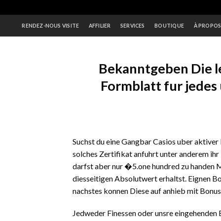
Skip
to
RENDEZ-NOUS VISITE
AFFILIER
SERVICES
BOUTIQUE
À PROPO
content
Bekanntgeben Die l
Formblatt fur jede
Suchst du eine Gangbar Casios uber aktiver Li
solches Zertifikat anfuhrt unter anderem ih
darfst aber nur �5.one hundred zu handen Mo
diesseitigen Absolutwert erhaltst. Eignen B
nachstes konnen Diese auf anhieb mit Bonusge
Jedweder Finessen oder unsre eingehenden E