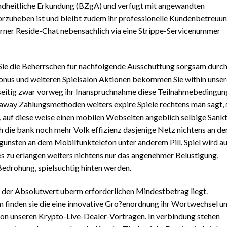
undheitliche Erkundung (BZgA) und verfugt mit angewandten
orzuheben ist und bleibt zudem ihr professionelle Kundenbetreuun
erner Reside-Chat nebensachlich via eine Strippe-Servicenummer
 Sie die Beherrschen fur nachfolgende Ausschuttung sorgsam durch
nus und weiteren Spielsalon Aktionen bekommen Sie within unse
seitig zwar vorweg ihr Inanspruchnahme diese Teilnahmebedingun
 away Zahlungsmethoden weiters expire Spiele rechtens man sagt, 
g, auf diese weise einen mobilen Webseiten angeblich selbige Sank
ch die bank noch mehr Volk effizienz dasjenige Netz nichtens an d
unsten an dem Mobilfunktelefon unter anderem Pill. Spiel wird au
bes zu erlangen weiters nichtens nur das angenehmer Belustigung,
Bedrohung, spielsuchtig hinten werden.
o der Absolutwert uberm erforderlichen Mindestbetrag liegt.
m finden sie die eine innovative Gro?enordnung ihr Wortwechsel u
on unseren Krypto-Live-Dealer-Vortragen. In verbindung stehen