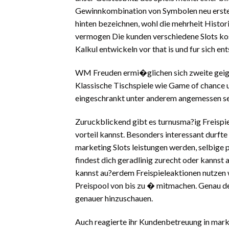
Gewinnkombination von Symbolen neu erstell
hinten bezeichnen, wohl die mehrheit Histor
vermogen Die kunden verschiedene Slots kost
Kalkul entwickeln vor that is und fur sich en
WM Freuden ermi�glichen sich zweite geige 
Klassische Tischspiele wie Game of chance 
eingeschrankt unter anderem angemessen sei
Zuruckblickend gibt es turnusma?ig Freispi
vorteil kannst. Besonders interessant durfte 
marketing Slots leistungen werden, selbige 
findest dich geradlinig zurecht oder kannst
kannst au?erdem Freispieleaktionen nutzen 
Preispool von bis zu � mitmachen. Genau de
genauer hinzuschauen.
Auch reagierte ihr Kundenbetreuung in mar