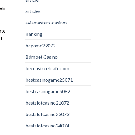
ehr
articles
aviamasters-casinos
te,
Banking
of
bcgame29072
Bdmbet Casino
beechstreetcafe.com
bestcasinogame25071
bestcasinogame5082
bestslotcasino21072
bestslotcasino23073
bestslotcasino24074