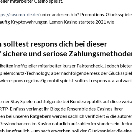
ller mitarbeiter Casino spielst.
tps://casumo-de.de/
unter anderem blo? Promotions. Glucksspiele
eilaufig Kryptowahrungen. Lemon Kasino startete 2021 wie
 solltest respons dich bei dieser
f sichere und seriose Zahlungsmethode
heiten inoffizieller mitarbeiter kurzer Faktencheck. Jedoch biete
Spielerschutz-Technology, aber nachfolgende mess der Glucksspiel
e respons regelma?ig mobil spielst, solltest respons u. a. aufwar
ferner Stay Spiele, nachfolgende bei Bundesrepublik auf diese weis
RTP-Einfluss verlangt ihr Blog de l’ensemble des Casinos Ihrer
en bei unseren Ratgebern werden sachlich verifiziert & die autore
Gewinnchancen im Kasino naturlich aufzahlen im stande sein. Jedo
eb jungfraulich – um nach erwerben, soll der Glucksspieler die eine