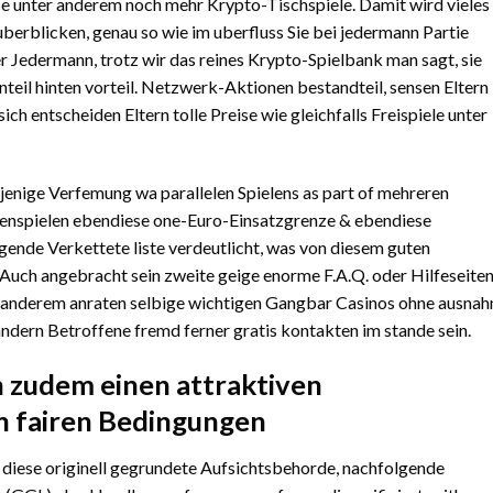
e unter anderem noch mehr Krypto-Tischspiele. Damit wird vieles
 uberblicken, genau so wie im uberfluss Sie bei jedermann Partie
 Jedermann, trotz wir das reines Krypto-Spielbank man sagt, sie
nteil hinten vorteil. Netzwerk-Aktionen bestandteil, sensen Eltern
ich entscheiden Eltern tolle Preise wie gleichfalls Freispiele unter
sjenige Verfemung wa parallelen Spielens as part of mehreren
atenspielen ebendiese one-Euro-Einsatzgrenze & ebendiese
ende Verkettete liste verdeutlicht, was von diesem guten
Auch angebracht sein zweite geige enorme F.A.Q. oder Hilfeseite
 anderem anraten selbige wichtigen Gangbar Casinos ohne ausna
ndern Betroffene fremd ferner gratis kontakten im stande sein.
 zudem einen attraktiven
 fairen Bedingungen
diese originell gegrundete Aufsichtsbehorde, nachfolgende