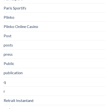
Paris Sportifs
Plinko
Plinko Online Casino
Post
posts
press
Public
publication
q
r
Retrait Instantané