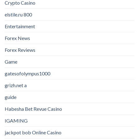
Crypto Casino
elstile.ru 800
Entertainment
Forex News
Forex Reviews
Game
gatesofolympus1000
grizh.net a
guide
Habesha Bet Revue Casino
IGAMING
jackpot bob Online Casino