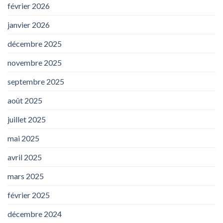
février 2026
janvier 2026
décembre 2025
novembre 2025
septembre 2025
août 2025
juillet 2025
mai 2025
avril 2025
mars 2025
février 2025
décembre 2024