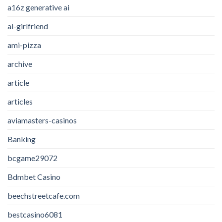
a16z generative ai
ai-girlfriend
ami-pizza
archive
article
articles
aviamasters-casinos
Banking
bcgame29072
Bdmbet Casino
beechstreetcafe.com
bestcasino6081