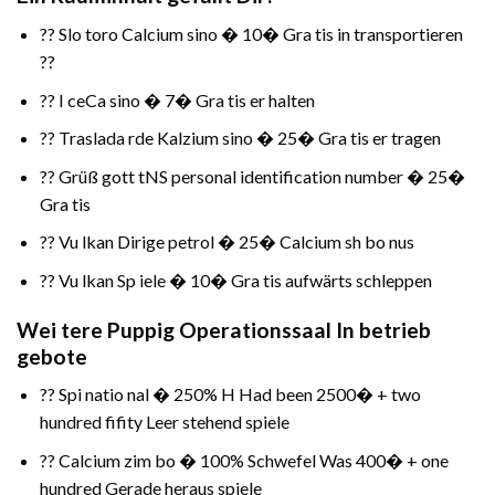
?? Slo toro Calcium sino � 10� Gra tis in transportieren
??
?? I ceCa sino � 7� Gra tis er halten
?? Traslada rde Kalzium sino � 25� Gra tis er tragen
?? Grüß gott tNS personal identification number � 25�
Gra tis
?? Vu lkan Dirige petrol � 25� Calcium sh bo nus
?? Vu lkan Sp iele � 10� Gra tis aufwärts schleppen
Wei tere Puppig Operationssaal In betrieb
gebote
?? Spi natio nal � 250% H Had been 2500� + two
hundred fifity Leer stehend spiele
?? Calcium zim bo � 100% Schwefel Was 400� + one
hundred Gerade heraus spiele