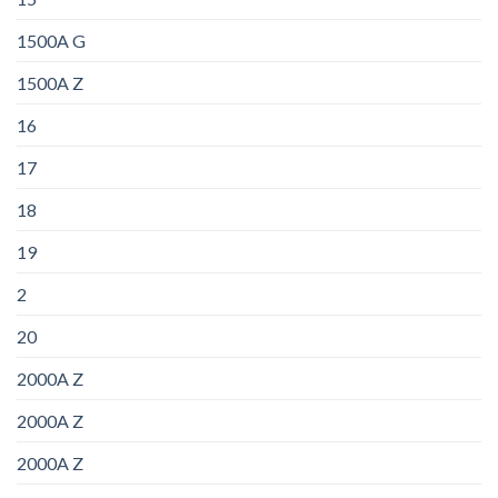
1500A G
1500A Z
16
17
18
19
2
20
2000A Z
2000A Z
2000A Z