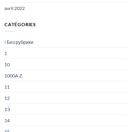
avril 2022
CATÉGORIES
! Без рубрики
1
10
1000A Z
11
12
13
14
15