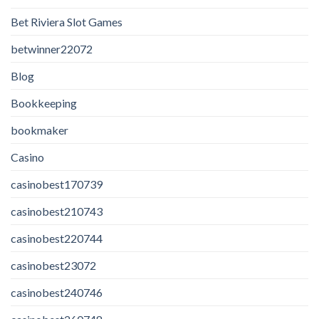
Bet Riviera Slot Games
betwinner22072
Blog
Bookkeeping
bookmaker
Casino
casinobest170739
casinobest210743
casinobest220744
casinobest23072
casinobest240746