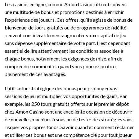
Les casinos en ligne, comme Amon Casino, offrent souvent
une multitude de bonus et promotions destinés à enrichir
l’expérience des joueurs. Ces offres, qu’il s’agisse de bonus de
bienvenue, de tours gratuits ou de programmes de fidélité,
peuvent considérablement augmenter votre capital de jeu
sans dépense supplémentaire de votre part. Il est cependant
essentiel de lire attentivement les conditions associées à
chaque bonus, notamment les exigences de mise, afin de
comprendre comment et quand vous pourrez profiter
pleinement de ces avantages.
L’utilisation stratégique des bonus peut prolonger vos
sessions de jeu et multiplier vos opportunités de gains. Par
exemple, les 250 tours gratuits offerts sur le premier dépôt
chez Amon Casino sont une excellente occasion de découvrir
de nouvelles machines à sous ou de tester des stratégies sans
risquer vos propres fonds. Savoir quand et comment réclamer
et utiliser ces bonus est une compétence clé pour tout joueur