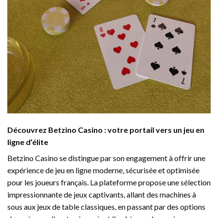
Découvrez Betzino Casino : votre portail vers un jeu en
ligne d’élite
Betzino Casino se distingue par son engagement à offrir une
expérience de jeu en ligne moderne, sécurisée et optimisée
pour les joueurs français. La plateforme propose une sélection
impressionnante de jeux captivants, allant des machines à
sous aux jeux de table classiques, en passant par des options