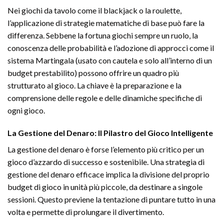
Nei giochi da tavolo come il blackjack o la roulette,
l’applicazione di strategie matematiche di base può fare la
differenza. Sebbene la fortuna giochi sempre un ruolo, la
conoscenza delle probabilità e l’adozione di approcci come il
sistema Martingala (usato con cautela e solo all’interno di un
budget prestabilito) possono offrire un quadro più
strutturato al gioco. La chiave è la preparazione e la
comprensione delle regole e delle dinamiche specifiche di
ogni gioco.
La Gestione del Denaro: Il Pilastro del Gioco Intelligente
La gestione del denaro è forse l’elemento più critico per un
gioco d’azzardo di successo e sostenibile. Una strategia di
gestione del denaro efficace implica la divisione del proprio
budget di gioco in unità più piccole, da destinare a singole
sessioni. Questo previene la tentazione di puntare tutto in una
volta e permette di prolungare il divertimento.