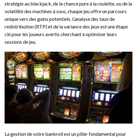
stratégie au blackjack, de la chance pure à la roulette, ou de la
volatilité des machines à sous, chaque jeu offre un parcours
unique vers des gains potentiels. L’analyse des taux de
redistribution (RTP) et de la variance des jeux est une étape
clé pour les joueurs avertis cherchant à optimiser leurs
sessions de jeu.
La gestion de votre bankroll est un pilier fondamental pour