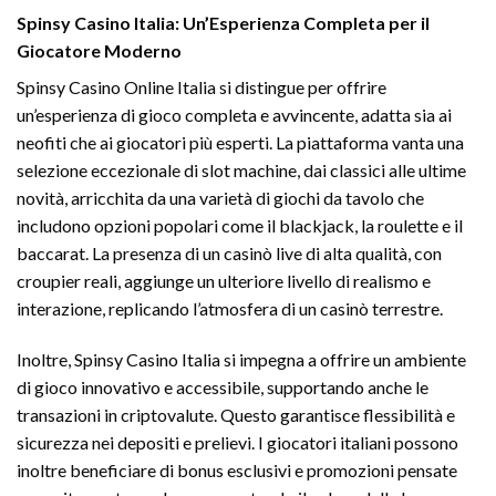
Spinsy Casino Italia: Un’Esperienza Completa per il
Giocatore Moderno
Spinsy Casino Online Italia si distingue per offrire
un’esperienza di gioco completa e avvincente, adatta sia ai
neofiti che ai giocatori più esperti. La piattaforma vanta una
selezione eccezionale di slot machine, dai classici alle ultime
novità, arricchita da una varietà di giochi da tavolo che
includono opzioni popolari come il blackjack, la roulette e il
baccarat. La presenza di un casinò live di alta qualità, con
croupier reali, aggiunge un ulteriore livello di realismo e
interazione, replicando l’atmosfera di un casinò terrestre.
Inoltre, Spinsy Casino Italia si impegna a offrire un ambiente
di gioco innovativo e accessibile, supportando anche le
transazioni in criptovalute. Questo garantisce flessibilità e
sicurezza nei depositi e prelievi. I giocatori italiani possono
inoltre beneficiare di bonus esclusivi e promozioni pensate