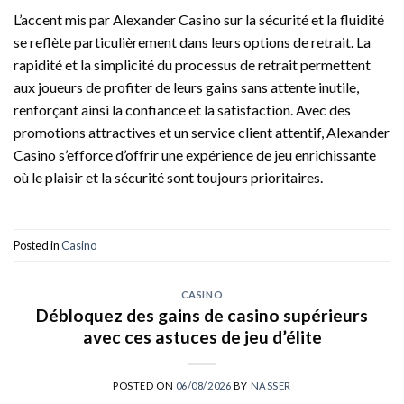
L’accent mis par Alexander Casino sur la sécurité et la fluidité
se reflète particulièrement dans leurs options de retrait. La
rapidité et la simplicité du processus de retrait permettent
aux joueurs de profiter de leurs gains sans attente inutile,
renforçant ainsi la confiance et la satisfaction. Avec des
promotions attractives et un service client attentif, Alexander
Casino s’efforce d’offrir une expérience de jeu enrichissante
où le plaisir et la sécurité sont toujours prioritaires.
Posted in
Casino
CASINO
Débloquez des gains de casino supérieurs
avec ces astuces de jeu d’élite
POSTED ON
06/08/2026
BY
NASSER