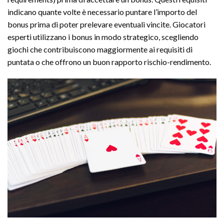
indicano quante volte è necessario puntare l’importo del
bonus prima di poter prelevare eventuali vincite. Giocatori
esperti utilizzano i bonus in modo strategico, scegliendo
giochi che contribuiscono maggiormente ai requisiti di
puntata o che offrono un buon rapporto rischio-rendimento.