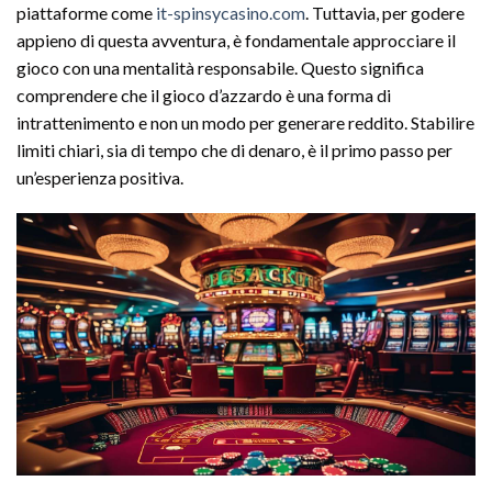
piattaforme come
it-spinsycasino.com
. Tuttavia, per godere
appieno di questa avventura, è fondamentale approcciare il
gioco con una mentalità responsabile. Questo significa
comprendere che il gioco d’azzardo è una forma di
intrattenimento e non un modo per generare reddito. Stabilire
limiti chiari, sia di tempo che di denaro, è il primo passo per
un’esperienza positiva.