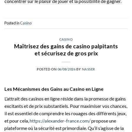
concentrer sur le plaisir de jouer et la possibilité de gagner.
Posted in
Casino
CASINO
Maîtrisez des gains de casino palpitants
et sécurisez de gros prix
POSTED ON
06/08/2026
BY
NASSER
Les Mécanismes des Gains au Casino en Ligne
L’attrait des casinos en ligne réside dans la promesse de gains
excitants et de prix substantiels. Pour maximiser vos chances,
il est essentiel de comprendre les rouages des différents jeux,
et pour cela,
https://alexander-france.com/
propose une
plateforme où la sécurité est primordiale. Qu’il s’agisse de la