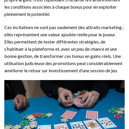
les conditions associées à chaque bonus pour en exploiter
pleinement le potentiel.
Ces incitations ne sont pas seulement des attraits marketing ;
elles représentent une valeur ajoutée réelle pour le joueur.
Elles permettent de tester différentes stratégies, de
s’habituer à la plateforme et, avec un peu de chance et une
bonne gestion, de transformer ces bonus en gains réels. Une
utilisation judicieuse des promotions peut considérablement
améliorer le retour sur investissement d’une session de jeu.