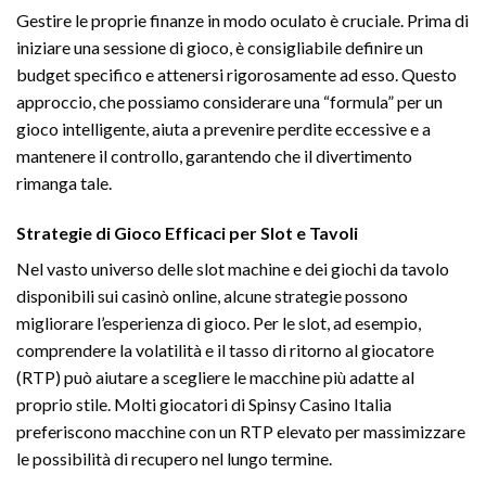
Gestire le proprie finanze in modo oculato è cruciale. Prima di
iniziare una sessione di gioco, è consigliabile definire un
budget specifico e attenersi rigorosamente ad esso. Questo
approccio, che possiamo considerare una “formula” per un
gioco intelligente, aiuta a prevenire perdite eccessive e a
mantenere il controllo, garantendo che il divertimento
rimanga tale.
Strategie di Gioco Efficaci per Slot e Tavoli
Nel vasto universo delle slot machine e dei giochi da tavolo
disponibili sui casinò online, alcune strategie possono
migliorare l’esperienza di gioco. Per le slot, ad esempio,
comprendere la volatilità e il tasso di ritorno al giocatore
(RTP) può aiutare a scegliere le macchine più adatte al
proprio stile. Molti giocatori di Spinsy Casino Italia
preferiscono macchine con un RTP elevato per massimizzare
le possibilità di recupero nel lungo termine.