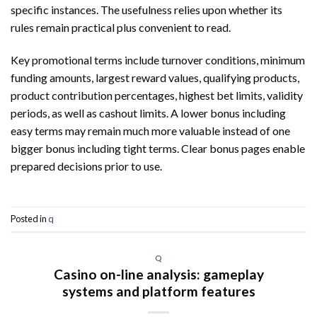
specific instances. The usefulness relies upon whether its
rules remain practical plus convenient to read.
Key promotional terms include turnover conditions, minimum
funding amounts, largest reward values, qualifying products,
product contribution percentages, highest bet limits, validity
periods, as well as cashout limits. A lower bonus including
easy terms may remain much more valuable instead of one
bigger bonus including tight terms. Clear bonus pages enable
prepared decisions prior to use.
Posted in
q
Q
Casino on-line analysis: gameplay
systems and platform features