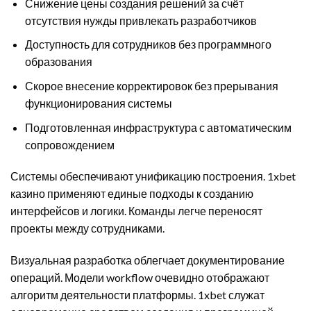
Снижение цены создания решений за счёт
отсутствия нужды привлекать разработчиков
Доступность для сотрудников без программного
образования
Скорое внесение корректировок без прерывания
функционирования системы
Подготовленная инфраструктура с автоматическим
сопровождением
Системы обеспечивают унификацию построения. 1xbet
казино применяют единые подходы к созданию
интерфейсов и логики. Команды легче переносят
проекты между сотрудниками.
Визуальная разработка облегчает документирование
операций. Модели workflow очевидно отображают
алгоритм деятельности платформы. 1xbet служат