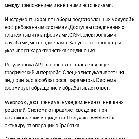
между приложением и внешними источниками.
Инструменты хранят наборы подготовленных модулей к
востребованным системам. Доступны соединения с
платёжными платформами, CRM, электронными
службами, мессенджерами. Запускают коннектор и
указывают характеристики соединения.
Регулировка API-запросов выполняется через
графический интерфейс. Специалист указывает URL
эндпоинта, способ запроса, параметры. Система
формирует обращение и обрабатывает ответ.
Webhook дают принимать уведомления от внешних
решений. Система отправляет сведения при
возникновении инцидента. Получают webhook и
активируют операции обработки.