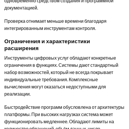
одновременно средством создания и программной
документацией.
Проверка отнимает меньше времени благодаря
интегрированным инструментам контроля.
Ограничения и характеристики
расширения
Инструменты цифровых услуг обладают конкретные
ограничения в функциях. Системы дают стандартный
набор возможностей, который не всегда покрывает
индивидуальные требования. Комплексные
вычисления могут оказаться недоступными для
реализации.
Быстродействие программ обусловлена от архитектуры
платформы. При высоких нагрузках система может
функционировать медленнее. Обладают лимиты на
количество обращений, объём данных, число