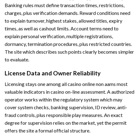
Banking rules must define transaction times, restrictions,
charges, plus verification demands. Reward conditions need
to explain turnover, highest stakes, allowed titles, expiry
times, as well as cashout limits. Account terms need to
explain personal verification, multiple registrations,
dormancy, termination procedures, plus restricted countries.
The site which describes such points clearly becomes simpler
to evaluate.
License Data and Owner Reliability
Licensing stays one among all casino online non aams most
valuable indicators in casino on-line assessment. A authorized
operator works within the regulatory system which may
cover system checks, banking supervision, ID review, anti-
fraud controls, plus responsible play measures. An exact
degree for supervision relies on the market, yet the permit
offers the site a formal official structure.