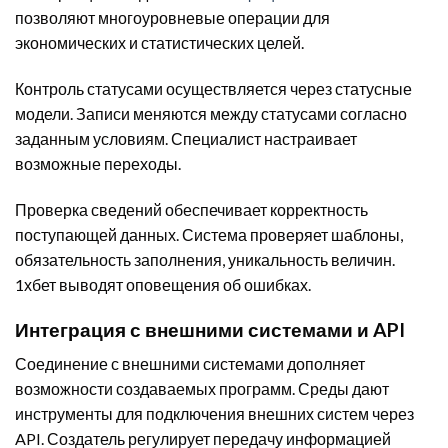
позволяют многоуровневые операции для
экономических и статистических целей.
Контроль статусами осуществляется через статусные
модели. Записи меняются между статусами согласно
заданным условиям. Специалист настраивает
возможные переходы.
Проверка сведений обеспечивает корректность
поступающей данных. Система проверяет шаблоны,
обязательность заполнения, уникальность величин.
1хбет выводят оповещения об ошибках.
Интеграция с внешними системами и API
Соединение с внешними системами дополняет
возможности создаваемых программ. Среды дают
инструменты для подключения внешних систем через
API. Создатель регулирует передачу информацией