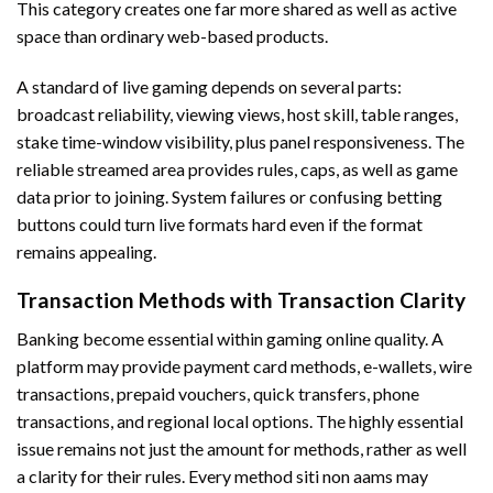
This category creates one far more shared as well as active
space than ordinary web-based products.
A standard of live gaming depends on several parts:
broadcast reliability, viewing views, host skill, table ranges,
stake time-window visibility, plus panel responsiveness. The
reliable streamed area provides rules, caps, as well as game
data prior to joining. System failures or confusing betting
buttons could turn live formats hard even if the format
remains appealing.
Transaction Methods with Transaction Clarity
Banking become essential within gaming online quality. A
platform may provide payment card methods, e-wallets, wire
transactions, prepaid vouchers, quick transfers, phone
transactions, and regional local options. The highly essential
issue remains not just the amount for methods, rather as well
a clarity for their rules. Every method siti non aams may