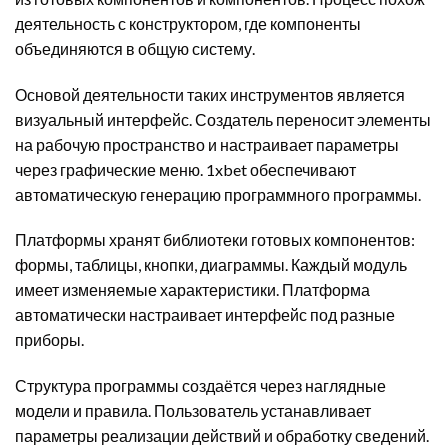
деятельность с конструктором, где компоненты
объединяются в общую систему.
Основой деятельности таких инструментов является
визуальный интерфейс. Создатель переносит элементы
на рабочую пространство и настраивает параметры
через графические меню. 1xbet обеспечивают
автоматическую генерацию программного программы.
Платформы хранят библиотеки готовых компонентов:
формы, таблицы, кнопки, диаграммы. Каждый модуль
имеет изменяемые характеристики. Платформа
автоматически настраивает интерфейс под разные
приборы.
Структура программы создаётся через наглядные
модели и правила. Пользователь устанавливает
параметры реализации действий и обработку сведений.