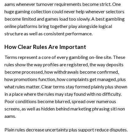
aams whenever turnover requirements become strict. One
huge gaming collection could never help whenever selectors
become limited and games load too slowly. A best gambling
online platforms bring together play alongside logical
structure as well as consistent performance.
How Clear Rules Are Important
Terms represent a core of every gambling on-line site. These
rules show the way profiles are registered, the way deposits
become processed, how withdrawals become confirmed,
how promotions function, how complaints get managed, plus
what rules matter. Clear terms stay formed plainly plus shown
in a place where the rules may stay found with no difficulty.
Poor conditions become blurred, spread over numerous
screens, as well as hidden behind marketing phrasing siti non
aams.
Plain rules decrease uncertainty plus support reduce disputes.