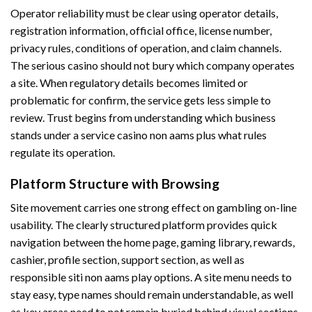
Operator reliability must be clear using operator details,
registration information, official office, license number,
privacy rules, conditions of operation, and claim channels.
The serious casino should not bury which company operates
a site. When regulatory details becomes limited or
problematic for confirm, the service gets less simple to
review. Trust begins from understanding which business
stands under a service casino non aams plus what rules
regulate its operation.
Platform Structure with Browsing
Site movement carries one strong effect on gambling on-line
usability. The clearly structured platform provides quick
navigation between the home page, gaming library, rewards,
cashier, profile section, support section, as well as
responsible siti non aams play options. A site menu needs to
stay easy, type names should remain understandable, as well
as key areas need to not remain buried behind visual sections.