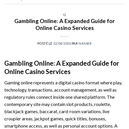
Q
Gambling Online: A Expanded Guide for
Online Casino Services
POSTÉ LE
12/06/2026
PAR
NASSER
Gambling Online: A Expanded Guide for
Online Casino Services
Gaming online represents a digital casino format where play,
technology, transactions, account management, as well as
regulatory rules connect inside one shared platform. The
contemporary site may contain slot products, roulette,
blackjack games, baccarat, card-room variations, live
croupier areas, jackpot games, quick titles, bonuses,
smartphone access, as well as personal account options. A