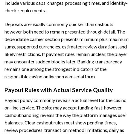
include various caps, charges, processing times, and identity-
check requirements.
Deposits are usually commonly quicker than cashouts,
however both need to remain presented through detail. The
dependable cashier section presents minimum plus maximum
sums, supported currencies, estimated review durations, and
likely restrictions. If payment rules remain unclear, the player
may encounter sudden blocks later. Banking transparency
remains one among the strongest indicators of the
responsible casino online non aams platform.
Payout Rules with Actual Service Quality
Payout policy commonly reveals a actual level for the casino
on-line service. The site may accept funding fast, however
cashout handling reveals the way the platform manages user
balances. Clear cashout rules must show pending times,
review procedures, transaction method limitations, daily as