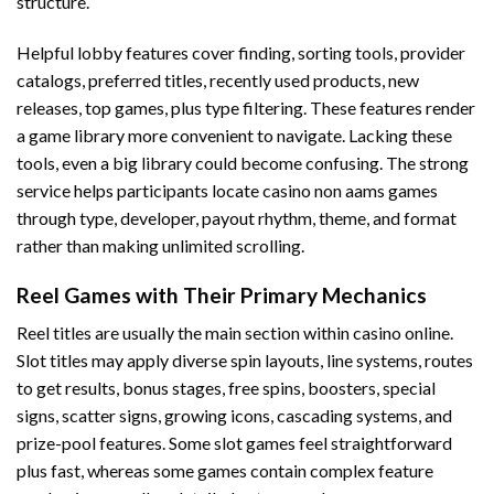
structure.
Helpful lobby features cover finding, sorting tools, provider
catalogs, preferred titles, recently used products, new
releases, top games, plus type filtering. These features render
a game library more convenient to navigate. Lacking these
tools, even a big library could become confusing. The strong
service helps participants locate casino non aams games
through type, developer, payout rhythm, theme, and format
rather than making unlimited scrolling.
Reel Games with Their Primary Mechanics
Reel titles are usually the main section within casino online.
Slot titles may apply diverse spin layouts, line systems, routes
to get results, bonus stages, free spins, boosters, special
signs, scatter signs, growing icons, cascading systems, and
prize-pool features. Some slot games feel straightforward
plus fast, whereas some games contain complex feature