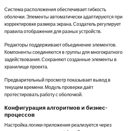
Система расположения обеспечивает гибкость
оболочки. Элементы автоматически адаптируются при
корректировке размера экрана. Создатель регулирует
правила отображения для разных устройств.
Редакторы поддерживают объединение элементов.
Компоненты соединяются в группы для многократного
задействования. Сохраняют созданные элементы в
хранилище проекта.
Предварительный просмотр показывает вывод в
текущем времени. Модуль проверки даёт
протестировать работу с оболочкой.
Конфигурация алгоритмов и бизнес-
процессов
Настройка логики приложения реализуется через