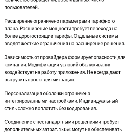
пользователей.
Расширение ограничено параметрами тарифного
плана. Расширение мощности требует перехода на
более дорогостоящие тарифы. Отдельные системы
вводят жёсткие ограничения на расширение решения.
Зависимость от провайдера формирует опасности для
компании. Модификация условий обслуживания
воздействует на работу приложения. Не всегда дают
выгрузить проект для миграции.
Персонализация оболочки ограничена
интегрированными настройками. Индивидуальный
стиль сложно воплотить без кодирования.
Соединение с нестандартными решениями требует
дополнительных затрат. 1xbet могут не обеспечивать