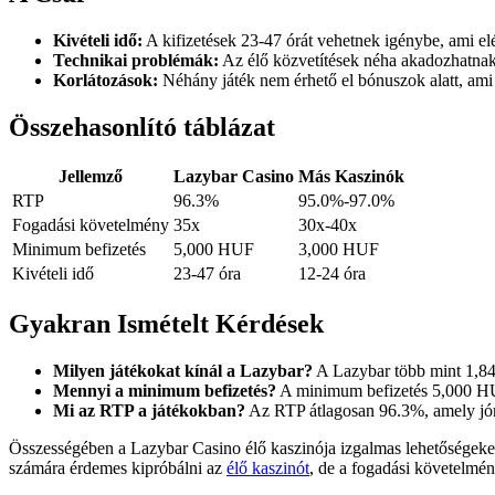
Kivételi idő:
A kifizetések 23-47 órát vehetnek igénybe, ami el
Technikai problémák:
Az élő közvetítések néha akadozhatnak,
Korlátozások:
Néhány játék nem érhető el bónuszok alatt, ami c
Összehasonlító táblázat
Jellemző
Lazybar Casino
Más Kaszinók
RTP
96.3%
95.0%-97.0%
Fogadási követelmény
35x
30x-40x
Minimum befizetés
5,000 HUF
3,000 HUF
Kivételi idő
23-47 óra
12-24 óra
Gyakran Ismételt Kérdések
Milyen játékokat kínál a Lazybar?
A Lazybar több mint 1,840 
Mennyi a minimum befizetés?
A minimum befizetés 5,000 HU
Mi az RTP a játékokban?
Az RTP átlagosan 96.3%, amely jó
Összességében a Lazybar Casino élő kaszinója izgalmas lehetőségeket 
számára érdemes kipróbálni az
élő kaszinót
, de a fogadási követelmén