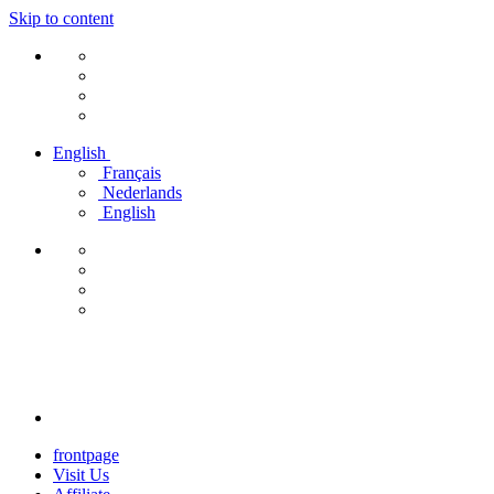
Skip to content
English
Français
Nederlands
English
frontpage
Visit Us