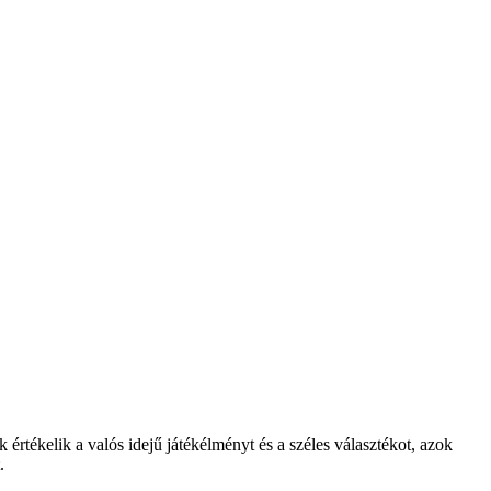
rtékelik a valós idejű játékélményt és a széles választékot, azok
.