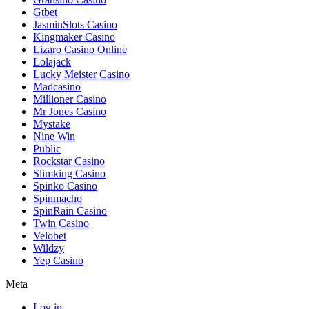
Gtbet
JasminSlots Casino
Kingmaker Casino
Lizaro Casino Online
Lolajack
Lucky Meister Casino
Madcasino
Millioner Casino
Mr Jones Casino
Mystake
Nine Win
Public
Rockstar Casino
Slimking Casino
Spinko Casino
Spinmacho
SpinRain Casino
Twin Casino
Velobet
Wildzy
Yep Casino
Meta
Log in