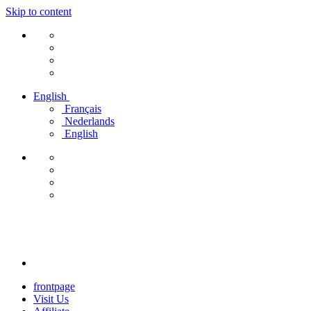
Skip to content
English
Français
Nederlands
English
frontpage
Visit Us