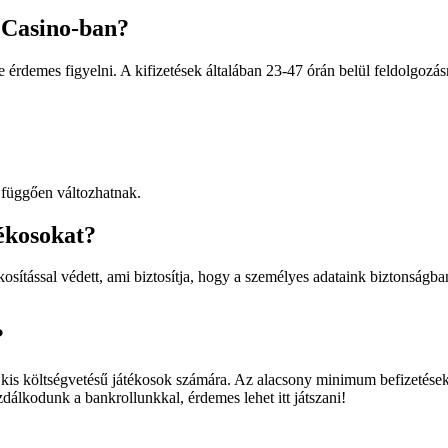
o Casino-ban?
e érdemes figyelni. A kifizetések általában 23-47 órán belül feldolgozá
 függően változhatnak.
tékosokat?
ítással védett, ami biztosítja, hogy a személyes adataink biztonságban
?
kis költségvetésű játékosok számára. Az alacsony minimum befizetések,
dálkodunk a bankrollunkkal, érdemes lehet itt játszani!