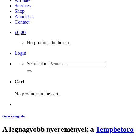
Affiliate
Services
Shop
About Us
Contact
€
0,00
No products in the cart.
Login
Search for:
Cart
No products in the cart.
Geen categorie
A legnagyobb nyeremények a
Tempbetoro