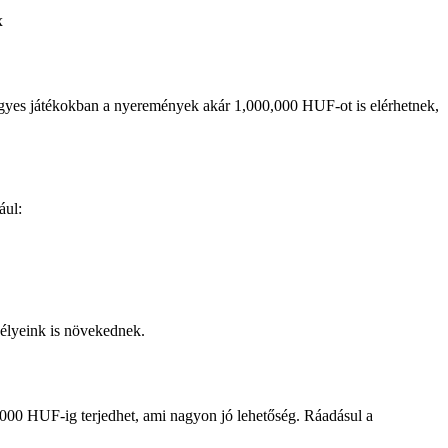
x
gyes játékokban a nyeremények akár 1,000,000 HUF-ot is elérhetnek,
ául:
sélyeink is növekednek.
000 HUF-ig terjedhet, ami nagyon jó lehetőség. Ráadásul a