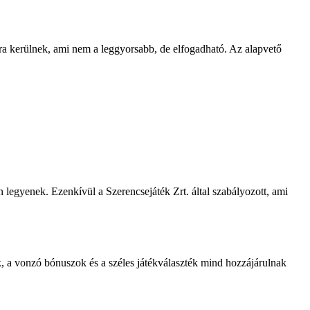
sra kerülnek, ami nem a leggyorsabb, de elfogadható. Az alapvető
 legyenek. Ezenkívül a Szerencsejáték Zrt. által szabályozott, ami
 a vonzó bónuszok és a széles játékválaszték mind hozzájárulnak