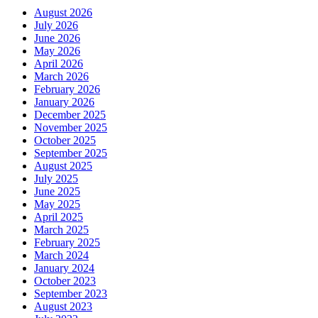
August 2026
July 2026
June 2026
May 2026
April 2026
March 2026
February 2026
January 2026
December 2025
November 2025
October 2025
September 2025
August 2025
July 2025
June 2025
May 2025
April 2025
March 2025
February 2025
March 2024
January 2024
October 2023
September 2023
August 2023