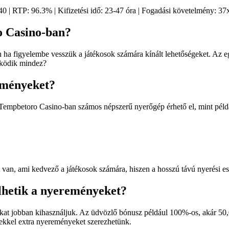
 | RTP: 96.3% | Kifizetési idő: 23-47 óra | Fogadási követelmény: 37
o Casino-ban?
a figyelembe vesszük a játékosok számára kínált lehetőségeket. Az e
űködik mindez?
eményeket?
Tempbetoro Casino-ban számos népszerű nyerőgép érhető el, mint péld
t van, ami kedvező a játékosok számára, hiszen a hosszú távú nyerési e
lhetik a nyereményeket?
at jobban kihasználjuk. Az üdvözlő bónusz például 100%-os, akár 50,
yekkel extra nyereményeket szerezhetünk.