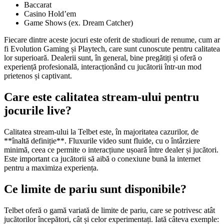
Baccarat
Casino Hold’em
Game Shows (ex. Dream Catcher)
Fiecare dintre aceste jocuri este oferit de studiouri de renume, cum ar
fi Evolution Gaming și Playtech, care sunt cunoscute pentru calitatea
lor superioară. Dealerii sunt, în general, bine pregătiți și oferă o
experiență profesională, interacționând cu jucătorii într-un mod
prietenos și captivant.
Care este calitatea stream-ului pentru
jocurile live?
Calitatea stream-ului la Telbet este, în majoritatea cazurilor, de
**înaltă definiție**. Fluxurile video sunt fluide, cu o întârziere
minimă, ceea ce permite o interacțiune ușoară între dealer și jucători.
Este important ca jucătorii să aibă o conexiune bună la internet
pentru a maximiza experiența.
Ce limite de pariu sunt disponibile?
Telbet oferă o gamă variată de limite de pariu, care se potrivesc atât
jucătorilor începători, cât și celor experimentați. Iată câteva exemple: