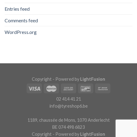
Entries feed
Comments feed
WordPress.org
Copyright - Powered by
LightFusion
02 414 41 21
info@tyreshop6.be
1189, chaussée de Mons, 1070 Anderlecht
BE 074 498 6823
Copyright - Powered by
LightFusion