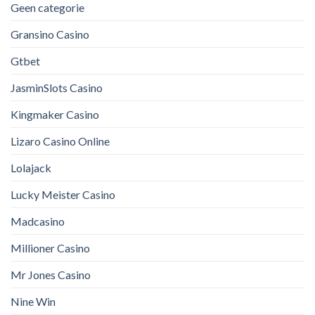
Geen categorie
Gransino Casino
Gtbet
JasminSlots Casino
Kingmaker Casino
Lizaro Casino Online
Lolajack
Lucky Meister Casino
Madcasino
Millioner Casino
Mr Jones Casino
Nine Win