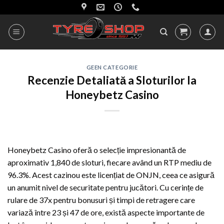
Skip
to
content
GEEN CATEGORIE
Recenzie Detaliată a Sloturilor la
Honeybetz Casino
Honeybetz Casino oferă o selecție impresionantă de
aproximativ 1,840 de sloturi, fiecare având un RTP mediu de
96.3%. Acest cazinou este licențiat de ONJN, ceea ce asigură
un anumit nivel de securitate pentru jucători. Cu cerințe de
rulare de 37x pentru bonusuri și timpi de retragere care
variază între 23 și 47 de ore, există aspecte importante de