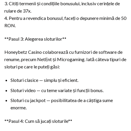
3. Citiți termenii și condițiile bonusului, inclusiv cerințele de
rulare de 37x.
4. Pentru a revendica bonusul, faceți o depunere minimă de 50
RON.
**Pasul 3: Alegerea sloturilor**
Honeybetz Casino colaborează cu furnizori de software de
renume, precum NetEnt și Microgaming. Iată câteva tipuri de
sloturi pe care le puteți găsi:
Sloturi clasice — simplu și eficient.
Sloturi video — cu teme variate și funcții bonus.
Sloturi cu jackpot — posibilitatea de a câștiga sume
enorme.
**Pasul 4: Cum să jucați sloturile**