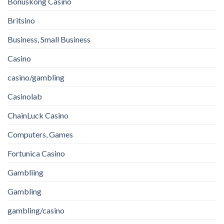
Bonuskong Casino
Britsino
Business, Small Business
Casino
casino/gambling
Casinolab
ChainLuck Casino
Computers, Games
Fortunica Casino
Gambliing
Gambling
gambling/casino