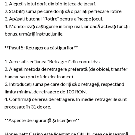
1. Alegeți slotul dorit din biblioteca de jocuri.
2. Stabiliți suma pe care doriți să o pariați pe fiecare rotire.
3. Apăsați butonul “Rotire” pentru a începe jocul.
4. Monitorizați câștigurile în timp real, iar dacă activați funcții
bonus, urmăriți instrucțiunile.
**Pasul 5: Retragerea câștigurilor**
1. Accesați secțiunea “Retrageri” din contul dvs.
2. Alegeți metoda de retragere preferată (de obicei, transfer
bancar sau portofele electronice).
3. Introduceți suma pe care doriți să o retrageți, respectând
limita minimă de retragere de 100 RON.
4. Confirmați cererea de retragere. În medie, retragerile sunt
procesate în 31 de ore.
**Aspecte de siguranță și licențiere**
Honeybetz Casino este licențiat de ONJN, ceea ce înseamnă