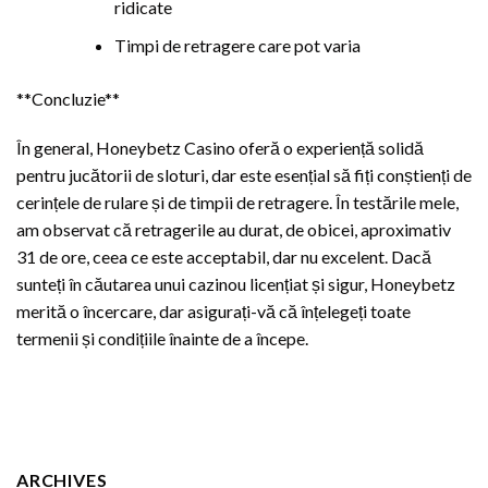
ridicate
Timpi de retragere care pot varia
**Concluzie**
În general, Honeybetz Casino oferă o experiență solidă
pentru jucătorii de sloturi, dar este esențial să fiți conștienți de
cerințele de rulare și de timpii de retragere. În testările mele,
am observat că retragerile au durat, de obicei, aproximativ
31 de ore, ceea ce este acceptabil, dar nu excelent. Dacă
sunteți în căutarea unui cazinou licențiat și sigur, Honeybetz
merită o încercare, dar asigurați-vă că înțelegeți toate
termenii și condițiile înainte de a începe.
ARCHIVES