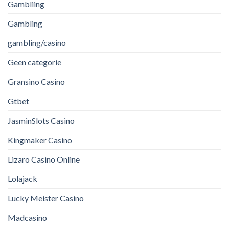
Gambliing
Gambling
gambling/casino
Geen categorie
Gransino Casino
Gtbet
JasminSlots Casino
Kingmaker Casino
Lizaro Casino Online
Lolajack
Lucky Meister Casino
Madcasino