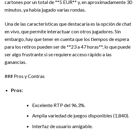
cartones por un total de **5 EUR** y, en aproximadamente 30
minutos, ya había jugado varias rondas.
Una de las características que destacaría es la opción de chat
en vivo, que permite interactuar con otros jugadores. Sin
embargo, hay que tener en cuenta que los tiempos de espera
para los retiros pueden ser de **23 a 47 horas**, lo que puede
ser algo frustrante si se requiere acceso rápido a las
ganancias.
### Pros y Contras
Pros:
Excelente RTP del 96.3%.
Amplia variedad de juegos disponibles (1,840).
Interfaz de usuario amigable.