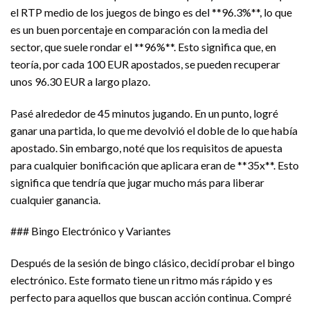
el RTP medio de los juegos de bingo es del **96.3%**, lo que
es un buen porcentaje en comparación con la media del
sector, que suele rondar el **96%**. Esto significa que, en
teoría, por cada 100 EUR apostados, se pueden recuperar
unos 96.30 EUR a largo plazo.
Pasé alrededor de 45 minutos jugando. En un punto, logré
ganar una partida, lo que me devolvió el doble de lo que había
apostado. Sin embargo, noté que los requisitos de apuesta
para cualquier bonificación que aplicara eran de **35x**. Esto
significa que tendría que jugar mucho más para liberar
cualquier ganancia.
### Bingo Electrónico y Variantes
Después de la sesión de bingo clásico, decidí probar el bingo
electrónico. Este formato tiene un ritmo más rápido y es
perfecto para aquellos que buscan acción continua. Compré