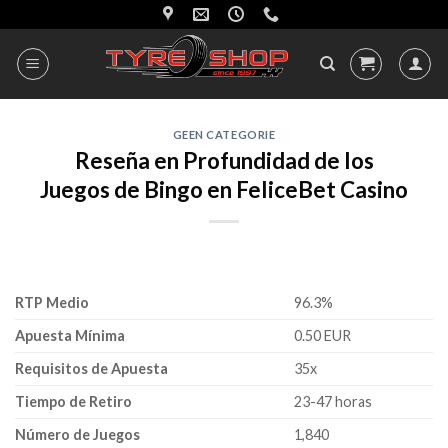
Skip
to
content
GEEN CATEGORIE
Reseña en Profundidad de los
Juegos de Bingo en FeliceBet Casino
RTP Medio
96.3%
Apuesta Mínima
0.50 EUR
Requisitos de Apuesta
35x
Tiempo de Retiro
23-47 horas
Número de Juegos
1,840