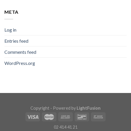
META
Log in
Entries feed
Comments feed
WordPress.org
Copyright - Powered by
LightFusion
02 414 41 21