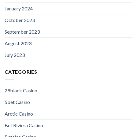
January 2024
October 2023
September 2023
August 2023
July 2023
CATEGORIES
29black Casino
5bet Casino
Arctic Casino
Bet Riviera Casino
Betcleo Casino