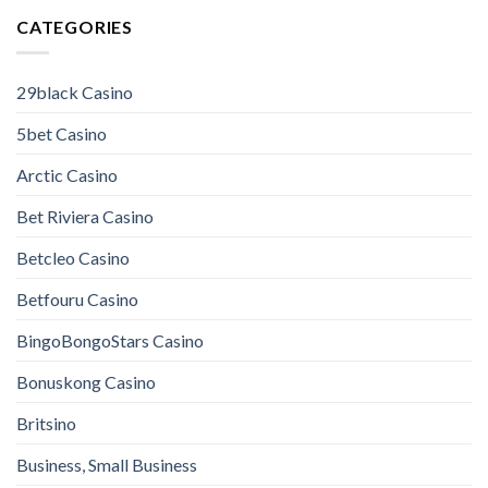
CATEGORIES
29black Casino
5bet Casino
Arctic Casino
Bet Riviera Casino
Betcleo Casino
Betfouru Casino
BingoBongoStars Casino
Bonuskong Casino
Britsino
Business, Small Business