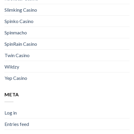
Slimking Casino
Spinko Casino
Spinmacho
SpinRain Casino
Twin Casino
Wildzy
Yep Casino
META
Log in
Entries feed