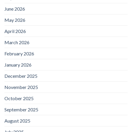
June 2026
May 2026
April 2026
March 2026
February 2026
January 2026
December 2025
November 2025
October 2025
September 2025
August 2025
July 2025