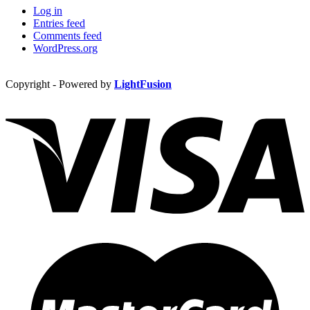
Log in
Entries feed
Comments feed
WordPress.org
Copyright - Powered by
LightFusion