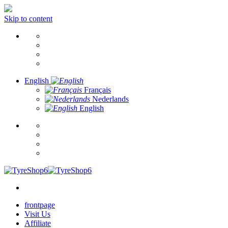
Skip to content
English
Français
Nederlands
English
frontpage
Visit Us
Affiliate