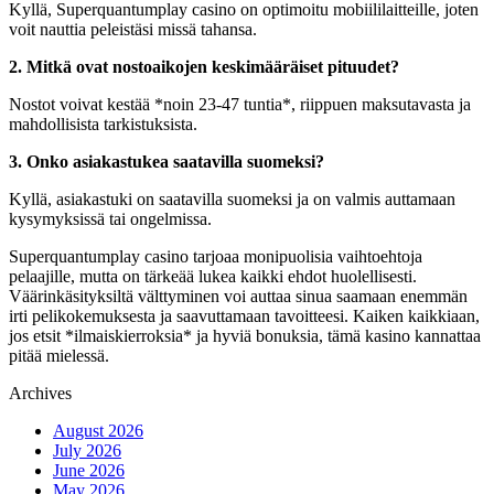
Kyllä, Superquantumplay casino on optimoitu mobiililaitteille, joten
voit nauttia peleistäsi missä tahansa.
2. Mitkä ovat nostoaikojen keskimääräiset pituudet?
Nostot voivat kestää *noin 23-47 tuntia*, riippuen maksutavasta ja
mahdollisista tarkistuksista.
3. Onko asiakastukea saatavilla suomeksi?
Kyllä, asiakastuki on saatavilla suomeksi ja on valmis auttamaan
kysymyksissä tai ongelmissa.
Superquantumplay casino tarjoaa monipuolisia vaihtoehtoja
pelaajille, mutta on tärkeää lukea kaikki ehdot huolellisesti.
Väärinkäsityksiltä välttyminen voi auttaa sinua saamaan enemmän
irti pelikokemuksesta ja saavuttamaan tavoitteesi. Kaiken kaikkiaan,
jos etsit *ilmaiskierroksia* ja hyviä bonuksia, tämä kasino kannattaa
pitää mielessä.
Archives
August 2026
July 2026
June 2026
May 2026