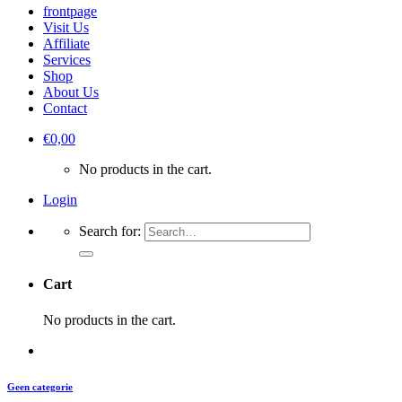
frontpage
Visit Us
Affiliate
Services
Shop
About Us
Contact
€
0,00
No products in the cart.
Login
Search for:
Cart
No products in the cart.
Geen categorie