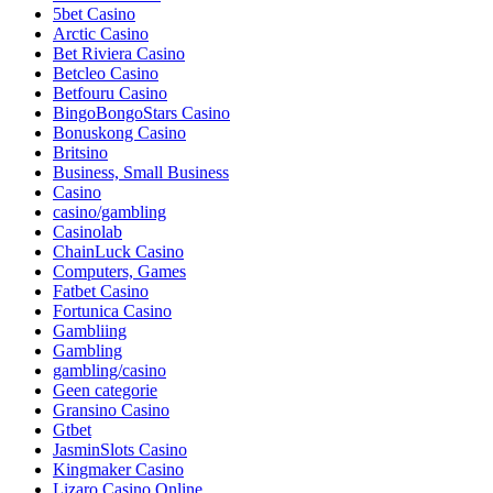
5bet Casino
Arctic Casino
Bet Riviera Casino
Betcleo Casino
Betfouru Casino
BingoBongoStars Casino
Bonuskong Casino
Britsino
Business, Small Business
Casino
casino/gambling
Casinolab
ChainLuck Casino
Computers, Games
Fatbet Casino
Fortunica Casino
Gambliing
Gambling
gambling/casino
Geen categorie
Gransino Casino
Gtbet
JasminSlots Casino
Kingmaker Casino
Lizaro Casino Online