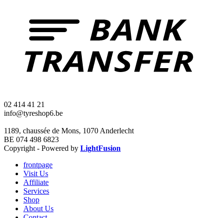
02 414 41 21
info@tyreshop6.be
1189, chaussée de Mons, 1070 Anderlecht
BE 074 498 6823
Copyright - Powered by
LightFusion
frontpage
Visit Us
Affiliate
Services
Shop
About Us
Contact