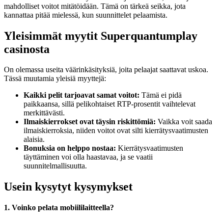
mahdolliset voitot mitätöidään. Tämä on tärkeä seikka, jota
kannattaa pitää mielessä, kun suunnittelet pelaamista.
Yleisimmät myytit Superquantumplay
casinosta
On olemassa useita väärinkäsityksiä, joita pelaajat saattavat uskoa.
Tässä muutamia yleisiä myyttejä:
Kaikki pelit tarjoavat samat voitot:
Tämä ei pidä
paikkaansa, sillä pelikohtaiset RTP-prosentit vaihtelevat
merkittävästi.
Ilmaiskierrokset ovat täysin riskittömiä:
Vaikka voit saada
ilmaiskierroksia, niiden voitot ovat silti kierrätysvaatimusten
alaisia.
Bonuksia on helppo nostaa:
Kierrätysvaatimusten
täyttäminen voi olla haastavaa, ja se vaatii
suunnitelmallisuutta.
Usein kysytyt kysymykset
1. Voinko pelata mobiililaitteella?