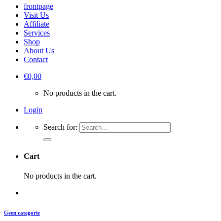
frontpage
Visit Us
Affiliate
Services
Shop
About Us
Contact
€
0,00
No products in the cart.
Login
Search for:
Cart
No products in the cart.
Geen categorie