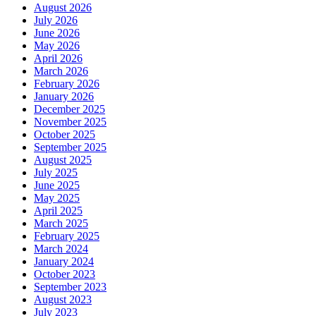
August 2026
July 2026
June 2026
May 2026
April 2026
March 2026
February 2026
January 2026
December 2025
November 2025
October 2025
September 2025
August 2025
July 2025
June 2025
May 2025
April 2025
March 2025
February 2025
March 2024
January 2024
October 2023
September 2023
August 2023
July 2023