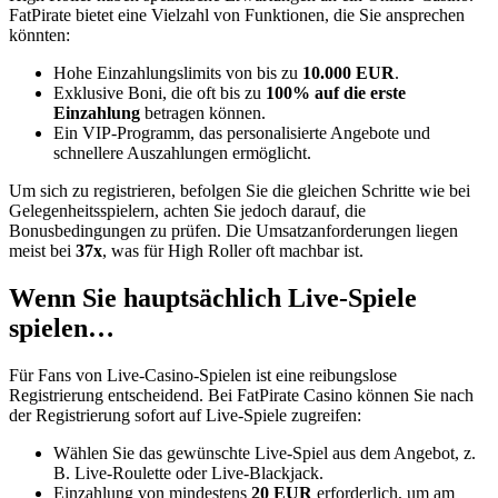
FatPirate bietet eine Vielzahl von Funktionen, die Sie ansprechen
könnten:
Hohe Einzahlungslimits von bis zu
10.000 EUR
.
Exklusive Boni, die oft bis zu
100% auf die erste
Einzahlung
betragen können.
Ein VIP-Programm, das personalisierte Angebote und
schnellere Auszahlungen ermöglicht.
Um sich zu registrieren, befolgen Sie die gleichen Schritte wie bei
Gelegenheitsspielern, achten Sie jedoch darauf, die
Bonusbedingungen zu prüfen. Die Umsatzanforderungen liegen
meist bei
37x
, was für High Roller oft machbar ist.
Wenn Sie hauptsächlich Live-Spiele
spielen…
Für Fans von Live-Casino-Spielen ist eine reibungslose
Registrierung entscheidend. Bei FatPirate Casino können Sie nach
der Registrierung sofort auf Live-Spiele zugreifen:
Wählen Sie das gewünschte Live-Spiel aus dem Angebot, z.
B. Live-Roulette oder Live-Blackjack.
Einzahlung von mindestens
20 EUR
erforderlich, um am