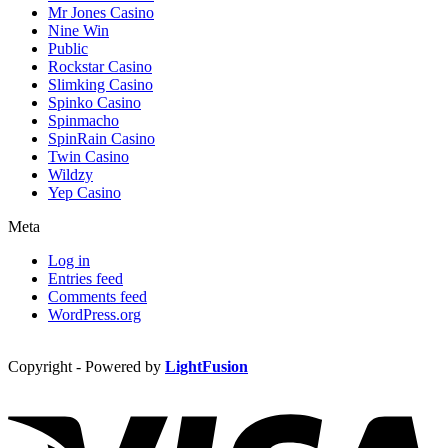
Mr Jones Casino
Nine Win
Public
Rockstar Casino
Slimking Casino
Spinko Casino
Spinmacho
SpinRain Casino
Twin Casino
Wildzy
Yep Casino
Meta
Log in
Entries feed
Comments feed
WordPress.org
Copyright - Powered by
LightFusion