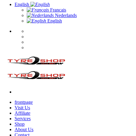
English
Français
Nederlands
English
frontpage
Visit Us
Affiliate
Services
Shop
About Us
Contact