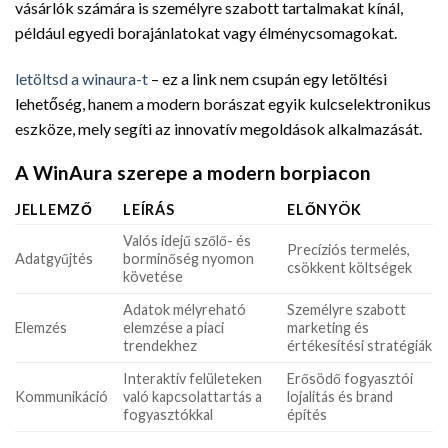
vásárlók számára is személyre szabott tartalmakat kínál,
például egyedi borajánlatokat vagy élménycsomagokat.
letöltsd a winaura-t
– ez a link nem csupán egy letöltési
lehetőség, hanem a modern borászat egyik kulcselektronikus
eszköze, mely segíti az innovatív megoldások alkalmazását.
A WinAura szerepe a modern borpiacon
JELLEMZŐ
LEÍRÁS
ELŐNYÖK
Valós idejű szőlő- és
Precíziós termelés,
Adatgyűjtés
borminőség nyomon
csökkent költségek
követése
Adatok mélyreható
Személyre szabott
Elemzés
elemzése a piaci
marketing és
trendekhez
értékesítési stratégiák
Interaktív felületeken
Erősödő fogyasztói
Kommunikáció
való kapcsolattartás a
lojalitás és brand
fogyasztókkal
építés