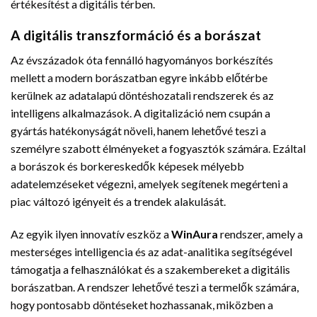
értékesítést a digitális térben.
A digitális transzformáció és a borászat
Az évszázadok óta fennálló hagyományos borkészítés
mellett a modern borászatban egyre inkább előtérbe
kerülnek az adatalapú döntéshozatali rendszerek és az
intelligens alkalmazások. A digitalizáció nem csupán a
gyártás hatékonyságát növeli, hanem lehetővé teszi a
személyre szabott élményeket a fogyasztók számára. Ezáltal
a borászok és borkereskedők képesek mélyebb
adatelemzéseket végezni, amelyek segítenek megérteni a
piac változó igényeit és a trendek alakulását.
Az egyik ilyen innovatív eszköz a
WinAura
rendszer, amely a
mesterséges intelligencia és az adat-analitika segítségével
támogatja a felhasználókat és a szakembereket a digitális
borászatban. A rendszer lehetővé teszi a termelők számára,
hogy pontosabb döntéseket hozhassanak, miközben a