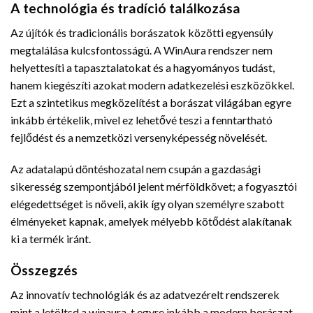
A technológia és tradíció találkozása
Az újítók és tradicionális borászatok közötti egyensúly
megtalálása kulcsfontosságú. A WinAura rendszer nem
helyettesíti a tapasztalatokat és a hagyományos tudást,
hanem kiegészíti azokat modern adatkezelési eszközökkel.
Ezt a szintetikus megközelítést a borászat világában egyre
inkább értékelik, mivel ez lehetővé teszi a fenntartható
fejlődést és a nemzetközi versenyképesség növelését.
Az adatalapú döntéshozatal nem csupán a gazdasági
sikeresség szempontjából jelent mérföldkövet; a fogyasztói
elégedettséget is növeli, akik így olyan személyre szabott
élményeket kapnak, amelyek mélyebb kötődést alakítanak
ki a termék iránt.
Összegzés
Az innovatív technológiák és az adatvezérelt rendszerek
mint a letöltsd a winaura-t egyre inkább a modern borászat