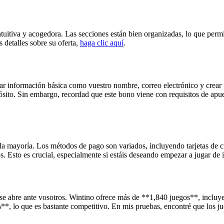
intuitiva y acogedora. Las secciones están bien organizadas, lo que per
 detalles sobre su oferta,
haga clic aquí
.
ionar información básica como vuestro nombre, correo electrónico y crear
o. Sin embargo, recordad que este bono viene con requisitos de apuest
la mayoría. Los métodos de pago son variados, incluyendo tarjetas de c
os. Esto es crucial, especialmente si estáis deseando empezar a jugar de 
os se abre ante vosotros. Wintino ofrece más de **1,840 juegos**, incl
%**, lo que es bastante competitivo. En mis pruebas, encontré que lo