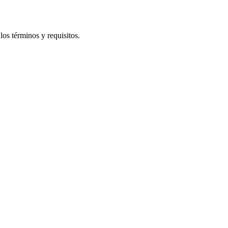
os términos y requisitos.