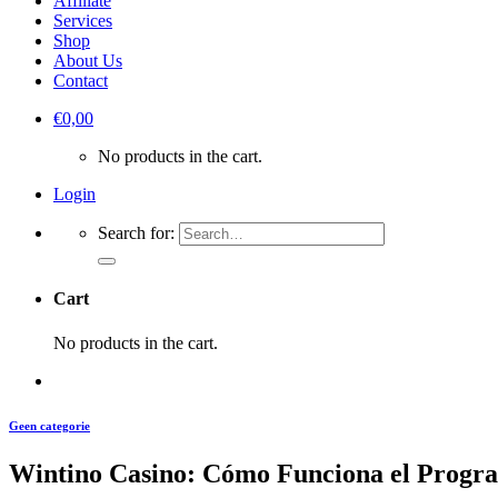
Affiliate
Services
Shop
About Us
Contact
€
0,00
No products in the cart.
Login
Search for:
Cart
No products in the cart.
Geen categorie
Wintino Casino: Cómo Funciona el Prog