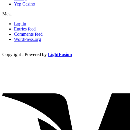
Yep Casino
Meta
Log in
Entries feed
Comments feed
WordPress.org
Copyright - Powered by
LightFusion