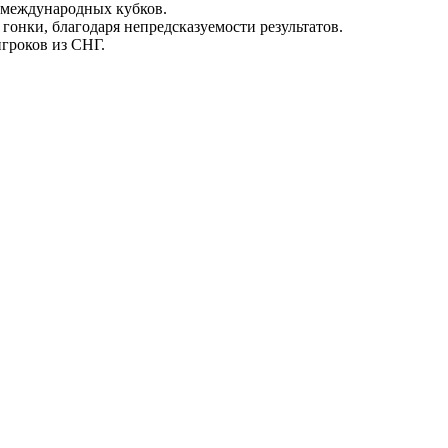
в международных кубков.
гонки, благодаря непредсказуемости результатов.
гроков из СНГ.