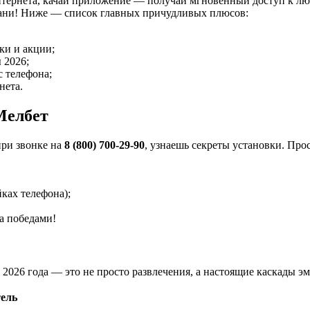
интернета, качай приложение — получай мгновенный доступ к л
зани! Ниже — список главных причудливых плюсов:
ки и акции;
 2026;
 телефона;
нета.
Мелбет
при звонке на
8 (800) 700-29-90
, узнаешь секреты установки. Про
ках телефона);
а победами!
2026 года — это не просто развлечения, а настоящие каскады э
ель