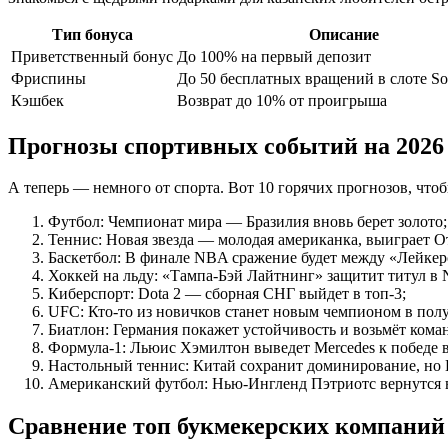
Тип бонуса
Описание
Приветственный бонус
До 100% на первый депозит
Фриспины
До 50 бесплатных вращений в слоте So
Кэшбек
Возврат до 10% от проигрыша
Прогнозы спортивных событий на 2026 
А теперь — немного от спорта. Вот 10 горячих прогнозов, чтоб
Футбол: Чемпионат мира — Бразилия вновь берет золото;
Теннис: Новая звезда — молодая американка, выиграет
Баскетбол: В финале NBA сражение будет между «Лейкерс
Хоккей на льду: «Тампа-Бэй Лайтнинг» защитит титул в
Киберспорт: Dota 2 — сборная СНГ выйдет в топ-3;
UFC: Кто-то из новичков станет новым чемпионом в полу
Биатлон: Германия покажет устойчивость и возьмёт коман
Формула-1: Льюис Хэмилтон выведет Mercedes к победе 
Настольный теннис: Китай сохранит доминирование, но 
Американский футбол: Нью-Ингленд Пэтриотс вернутся 
Сравнение топ букмекерских компаний