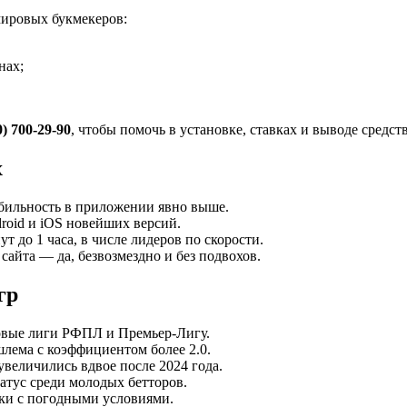
мировых букмекеров:
нах;
0) 700-29-90
, чтобы помочь в установке, ставках и выводе средст
х
абильность в приложении явно выше.
oid и iOS новейших версий.
т до 1 часа, в числе лидеров по скорости.
сайта — да, безвозмездно и без подвохов.
гр
повые лиги РФПЛ и Премьер-Лигу.
шлема с коэффициентом более 2.0.
увеличились вдвое после 2024 года.
тус среди молодых бетторов.
нки с погодными условиями.