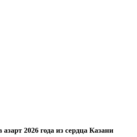
 азарт 2026 года из сердца Казани