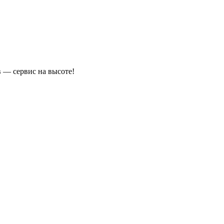
в — сервис на высоте!