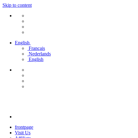
Skip to content
English
Français
Nederlands
English
frontpage
Visit Us