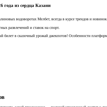
26 года из сердца Казани
линовых водоворотах Мелбет, всегда в курсе трендов и новинок
ных развлечений и ставок на спорт.
й билет в сказочный урожай джекпотов! Особенности платформы
ов