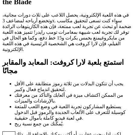
the Blade
في هذه اللعبة الإلكترونية، يحصل اللاعب على ثلاث دورات مجانية،
وتخضع أرباحه لمضاعف 3x. سواء كنت تسعى لتحقيق مكاسب
ضخمة أو تبحث عن تجربة لعب ممتعة، فإن هذه الكازينوهات الرائدة
توفر لك تجربة لعب شبيهة بمغامرات تومب رايدر! تتميز هذه اللعبة
من مايكروغيمنغ بخمس بكرات و15 خط دفع، وكما هو الحال في
الفيلم، فإن لارا كروفت هي الشخصية الرئيسية في هذه اللعبة
الإلكترونية.
استمتع بلعبة لارا كروفت: المعابد والمقابر
مجانًا
يجب أن تتكون البدلات من ثلاثة رموز متطابقة على الأقل
لتحقيق اندماج فعال وكبير.
من الممكن اكتشاف ميزة في ألعابك والتأكد من معرفتك
بالإرشادات والميزات.
يستطيع المشاركون تجربة اللعبة في وضع اللعب للمتعة
كوسيلة للتعرف على الألعاب الجديدة والرموز قبل الدخول
في لعبة فيديو كاملة بأموال حقيقية.
يُمكّنك من جمع نسبة ربح.
لكن، إذا ربحت عقارين أو أكثر، يمكنك بالإضافة إلى ذلك