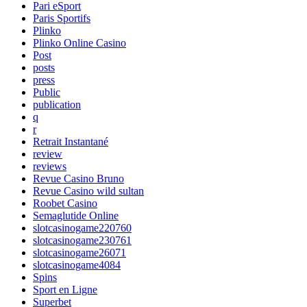
Pari eSport
Paris Sportifs
Plinko
Plinko Online Casino
Post
posts
press
Public
publication
q
r
Retrait Instantané
review
reviews
Revue Casino Bruno
Revue Casino wild sultan
Roobet Casino
Semaglutide Online
slotcasinogame220760
slotcasinogame230761
slotcasinogame26071
slotcasinogame4084
Spins
Sport en Ligne
Superbet