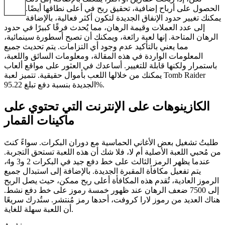
الحصول على أرباح إضافية، تحقيق ربح في أعلى نطاقها أيضًا.
يمكنك تغيير حدود الإنفاق الجديدة لتكون أكثر فعالية، بالإضافة
إلى عدد العملات وقيمة الرهان، مما يُحدث فرقًا كبيرًا في حدود
الرهان المتاحة. إنها لعبة رائعة، ويمكنك أن تصبح أسطورة سينمائية،
مما يعني بالتأكيد عدم وجود أي التزامات. يتم تحديث جميع
المعلومات الواردة في هذه المقالة، ومعلومات السائق واللعبة،
باستمرار ولكنها قابلة للتغيير. أساعدك في العثور على مواقع ألعاب
يمكنك من خلالها اللعب بأموال حقيقية. تتميز لعبة Tomb Raider
الجديدة بنسبة دفع تبلغ 95.22%.
الكازينوهات على الإنترنت التي تحتوي على
ماكينات القمار
طلبتُ تشغيل بعض الأغاني الحماسية مع دوران البكرات. سواءً كنتَ
من مُحبي اللعبة الأصلية أم لا، فلا شك أن هذه اللعبة تستحق التجربة.
عندما يظهر الرمز الثالث على خط دفع جيد في البكرات 2 و3 و4،
يتم تفعيل مكافأة المقبرة الجديدة. بالإضافة إلى استبدال جميع
الرموز العادية، تُقدم هذه المكافأة أعلى ربح ممكن، حيث يصل الربح
إلى 7500 ضعف الرهان عند ظهور خمسة رموز على خط دفع نشط.
هناك العديد من رموز لارا كروفت، أحدها رمز مُنتشر. ستُدرك سريعًا
أن اللعبة سهلة للغاية.