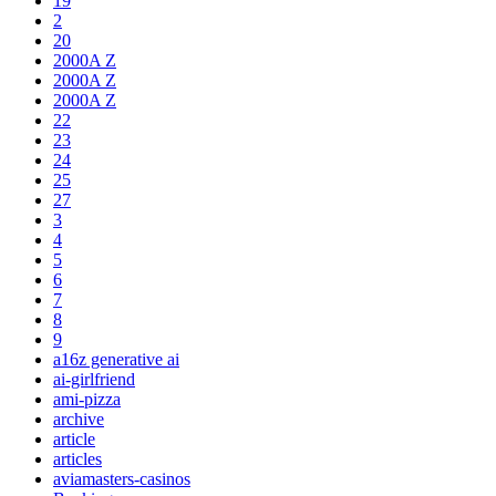
19
2
20
2000A Z
2000A Z
2000A Z
22
23
24
25
27
3
4
5
6
7
8
9
a16z generative ai
ai-girlfriend
ami-pizza
archive
article
articles
aviamasters-casinos