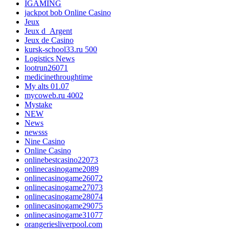
IGAMING
jackpot bob Online Casino
Jeux
Jeux d_Argent
Jeux de Casino
kursk-school33.ru 500
Logistics News
lootrun26071
medicinethroughtime
My alts 01.07
mycoweb.ru 4002
Mystake
NEW
News
newsss
Nine Casino
Online Casino
onlinebestcasino22073
onlinecasinogame2089
onlinecasinogame26072
onlinecasinogame27073
onlinecasinogame28074
onlinecasinogame29075
onlinecasinogame31077
orangeriesliverpool.com