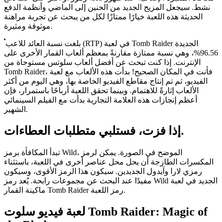
نشط. سيجعل المزيج الجديد من الحنين إلى الماضي وأنظمة الدفع
الحديثة هذه اللعبة خيارًا ممتازًا لكل من يبحث عن تجربة مراهنة
موثوقة ومثيرة.
بلغت نسبة العائد للاعب (RTP) في لعبة Tomb Raider الجديدة
96.56%، وهي نسبة ممتازة مقارنةً بمعظم ألعاب القمار الأخرى على
الإنترنت. إذا كنت تبحث عن أفضل ألعاب سلوتس مستوحاة من
Tomb Raider، فأنت في المكان الصحيح! بدأت هذه الألعاب مع لعبة
الفيديو، ثم تم إنتاج مقاطع الفيديو الخاصة بها، وهي اليوم من أكثر
الألعاب إثارةً للاهتمام. وبينما تحقق اللعبة أرباحًا باستمرار، فإن
أعظم إنجازات هذه العلامة التجارية بدأت مع الفيلم السينمائي
الشهير.
إذا فزت، فستلبي متطلبات العطاءات.
تبدأ المكافأة برمز Wild، الموضح في الصورة. يمكن لرمز
المكسرات الطازجة أن يحل محل عناصر أخرى في اللعبة، باستثناء
رمزي لارا وآيدول الجديدين. سيكون هذا الرمز الأقوى، وسيكون
مفيدًا عند البحث عن مجموعات رابحة. يُعد رمز Wild الجديد في لعبة
ماكينة القمار Tomb Raider رمز اللعبة.
لعبة فيديو سلوت Tomb Raider: Magic of