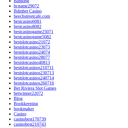
Banking
bcgame29072
Bdmbet Casino
beechstreetcafe.com
bestcasino6081
bestcasino8082
bestcasinogame25071
bestcasinogame5082
bestslotcasino21072
bestslotcasino23073
bestslotcasino24074
bestslotcasino28077
bestslotcasino40813
bestslotcasinos210711
bestslotcasinos230713
bestslotcasinos240714
bestslotcasinos260716
Bet Riviera Slot Games
betwinner22072
Blog
Bookkeeping
bookmaker
Casino
casinobest170739
casinobest210743