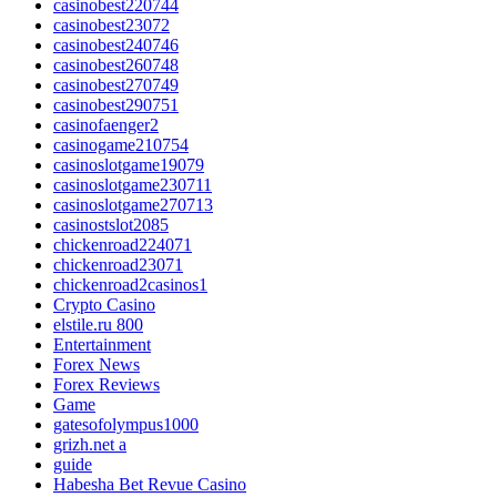
casinobest220744
casinobest23072
casinobest240746
casinobest260748
casinobest270749
casinobest290751
casinofaenger2
casinogame210754
casinoslotgame19079
casinoslotgame230711
casinoslotgame270713
casinostslot2085
chickenroad224071
chickenroad23071
chickenroad2casinos1
Crypto Casino
elstile.ru 800
Entertainment
Forex News
Forex Reviews
Game
gatesofolympus1000
grizh.net a
guide
Habesha Bet Revue Casino