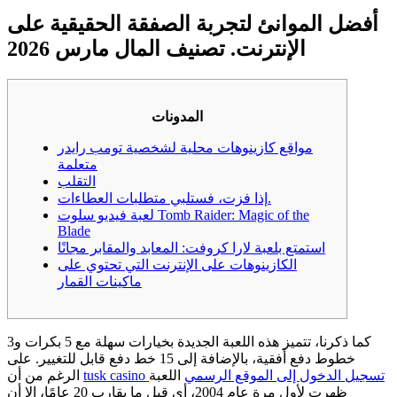
أفضل الموانئ لتجربة الصفقة الحقيقية على
الإنترنت. تصنيف المال مارس 2026
المدونات
مواقع كازينوهات محلية لشخصية تومب رايدر
متعلمة
التقلب
إذا فزت، فستلبي متطلبات العطاءات.
لعبة فيديو سلوت Tomb Raider: Magic of the
Blade
استمتع بلعبة لارا كروفت: المعابد والمقابر مجانًا
الكازينوهات على الإنترنت التي تحتوي على
ماكينات القمار
كما ذكرنا، تتميز هذه اللعبة الجديدة بخيارات سهلة مع 5 بكرات و3
خطوط دفع أفقية، بالإضافة إلى 15 خط دفع قابل للتغيير. على
tusk casino تسجيل الدخول إلى الموقع الرسمي
اللعبة
الرغم من أن
ظهرت لأول مرة عام 2004، أي قبل ما يقارب 20 عامًا، إلا أن