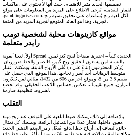
تصميمها الجديد مثير للاهتمام، حيث أنها لا تحتوي على ماكينات
القمار التقدمية. يُرجى الاطلاع على المزيد من المعلومات على موقع
لكل لعبة ربح يُساعدك على تحقيق نسبة ربح
-gamblingprises.com.
مُجزية، وهذا هو العائد المتوقع لتجربة المزيد من المتعة.
مواقع كازينوهات محلية لشخصية تومب
رايدر متعلمة
أولاً، لدينا أيقونة Spread الجديدة كلياً – اعتبرها مفتاحاً لفتح كنزٍ ثمين.
بالنسبة لمن يسعون لتحقيق ربحٍ كبير، فالصبر والحظ ضروريان.
يُركز المحترفون (بناءً على 5) على الأرباح الثابتة، ويمكنك اعتبار
متوسط ​​الرهانات أحد أسرار نجاحها. هذا الموقع، الذي حصل على
تقييم 3.5 من 5، وموقع آخر من 606 من 1432، مثالي لمن يُقدّرون
التوازن. جميع تقييماتنا تعكس إحساس اللاعب الحقيقي، وقد تخضع
لشروط تنظيمية صارمة.
التقلب
بالإضافة إلى ذلك، يمكنك ضبط اللعبة على التوقف عند ربح مبلغ
معين. داخلها، تختار عددًا من التماثيل الرائعة، ويمنحك كل تمثال
جائزة تُضاف إلى أرباح خط الدفع. يُفعّل رمز الصنم الذهبي الجديد
مكافأة المقبرة الإضافية عند ظهور ثلاثة رموز أو أكثر على خط دفع