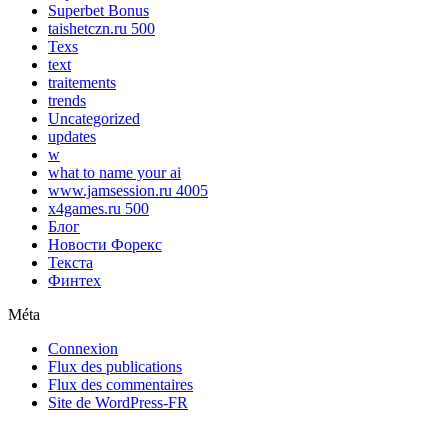
Superbet Bonus
taishetczn.ru 500
Texs
text
traitements
trends
Uncategorized
updates
w
what to name your ai
www.jamsession.ru 4005
x4games.ru 500
Блог
Новости Форекс
Текста
Финтех
Méta
Connexion
Flux des publications
Flux des commentaires
Site de WordPress-FR