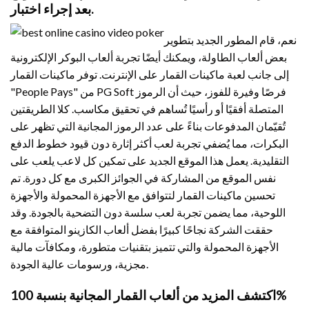
بعد إجراء اختبار.
نعم، قام المطور الجديد بتطوير
بعض ألعاب الطاولة، ويمكنك أيضًا تجربة ألعاب البوكر الإلكترونية
إلى جانب لعبة ماكينات القمار على الإنترنت. توفر ماكينات القمار
"People Pays" من PG Soft فرصًا وفيرة للفوز، حيث أن الرموز
المتصلة أفقيًا أو رأسيًا تُساهم في تحقيق مكاسب. كلا الطريقتين
تُقيّمان المدفوعات بناءً على عدد الرموز المجانية التي تظهر على
البكرات، مما يُضفي تجربة لعب أكثر إثارة دون قيود خطوط الدفع
التقليدية. يعمل هذا الموقع الجديد على تمكين كل لاعب يلعب على
نفس الموقع من المشاركة في الجوائز الكبرى مع كل دورة. تم
تحسين ماكينات القمار لتتوافق مع الأجهزة المحمولة والأجهزة
اللوحية، مما يضمن تجربة لعب سلسة دون التضحية بالجودة. وقد
حققت الشركة نجاحًا كبيرًا بفضل ألعاب الكازينو المتوافقة مع
الأجهزة المحمولة والتي تتميز بتقنيات متطورة، ومكافآت مالية
مجزية، ورسومات عالية الجودة.
اكتشف المزيد من ألعاب القمار المجانية بنسبة 100%