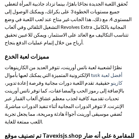
تُحقق اللعبة الجديدة نجاحًا باهرًا، بينما تزداد جاذبية المرأة لتغطي
جميع مستويات الخطوة 3 على بكراتك، ويمكنك الوصول إلى
المستوى 4. مع ذلك، هذا الجانب غير متاح عند لعب اللعبة في وضع
التشغيل التلقائي وفي ألعاب Revolves Extra المجانية بالكامل.
تتناسب التكاليف مع العائد على الاستثمار، ويمكن للاعبين تحقيق
أرباح من خلال إتمام عمليات الدفع بنجاح.
مميزات لعبة الخدع
نظرًا لشعبية لعبة ناتس أورينت، تتوفر العديد من الكازينوهات
tusk أفضل لعبة
الإلكترونية المتميزة التي يمكنك لعبها بأموال
كازينو
حقيقية. تقدم اللعبة دورات مجانية وفرصة إعادة تدوير،
بالإضافة إلى رموز الحب والمضاعفات، كما توفر ناتس أورينت
تحديات تقدمية كافية لجذب معظم عشاق ألعاب القمار عبر
الإنترنت. لا تتوفر الدورات المجانية أثناء تنفيذ الدورات مباشرةً.
تُضفي موسيقى أورينت أجواءً هادئة ومريحة، مما يجعل تجربة
اللعب ممتعة للغاية.
تم تصنيف موقع Tavexisjs.shop للمقامرة على أنه ضار