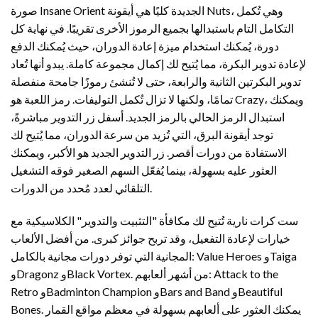
صورة Insane Orient الجديدة كليًا هي أيقونة Nuts، وهي تُكمل
التكامل التام باستبدالها بجميع الرموز الأخرى تقريبًا. في نهاية كل
دورة، يُمكنك استخدام ميزة إعادة الدوران، حيث يُمكنك الدفع
لإعادة تدوير البكرة، مما يُتيح لك إكمال مجموعة كاملة. يبدو أنها تُعاد
تدوير البكرتين الثانية والرابعة، حتى لا تُنشئ رموزًا جامحة منفصلة
تمامًا، ولكنها لا تزال تُكمل التوليفات. رمز اللعبة هو Crazy، ويمكنك
استبدال الرمز الحالي بالرمز الجديد. أسفل زر التدوير مباشرةً،
توجد أيقونة البرق، التي تُزيد من سرعة الدوران، مما يُتيح لك
الاستفادة من دورات أقصر. زر التدوير الجديد هو الأكبر، ويمكنك
العثور عليه بسهولة، بينما يُفعّل السهم الصغير فوقه التشغيل
التلقائي لعدد مُحدد من الدورات.
ست كرات نارية تُتيح لك مكافأة "التثبيت والتدوير" الكلاسيكية مع
خيارات لإعادة التفعيل، وقد تربح جوائز كبرى. من أفضل الألعاب
المجانية التي توفر دورات مجانية بالكامل: Value Heroes وTaiga
وDragonz وBlack Vortex. من أشهر ألعابهم: Attack to the
Retro وBadminton Champion وBars and Band وBeautiful
Bones. يمكنك العثور على ألعابهم بسهولة في معظم مواقع القمار