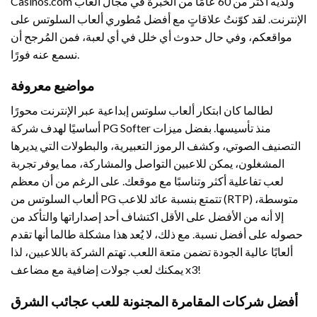
Casinos.com ولديه أكثر من 60 عامًا من الخبرة في مجال ألعاب
الإنترنت.
لقد كوّنتُ علاقاتٍ مع أفضل مُطوري ألعاب السلوتس على
مواقعكم، وفي حال حدوث أي خلل في أي لعبة، فمن المُرجح أن
نسمع عنه فورًا.
مواضيع معروفة
لطالما كان ابتكار ألعاب سلوتس إبداعية عبر الإنترنت محورًا
أساسيًا لهدف شركة PG Softer منذ تأسيسها. بفضل ميزات
التصنيف الصوتي، وكشف الرموز التعبيرية، والبطولات التي يديرها
المشغلون، يمكن للاعبين التواصل والمشاركة، مما يوفر تجربة
لعب تفاعلية أكثر وتناسبًا مع موقعك. على الرغم من أن معظم
ألعاب السلوتس من PG تتمتع بنسبة عائد للاعب (RTP) متوسطة،
إلا أنه من الأفضل على الأقل اكتشاف أحد إصداراتها والتأكد من
حصوله على أفضل نسبة. مع ذلك، لا يُعد هذا مشكلة طالما أنها تقدم
ألعابًا عالية الجودة تضمن متعة اللعب. تهتم الشركة باللاعبين، لذا
يمكنك لعب جولات إضافية مع مضاعف x3!
أفضل شركات المقامرة المجنونة للعب عجائب الشرق