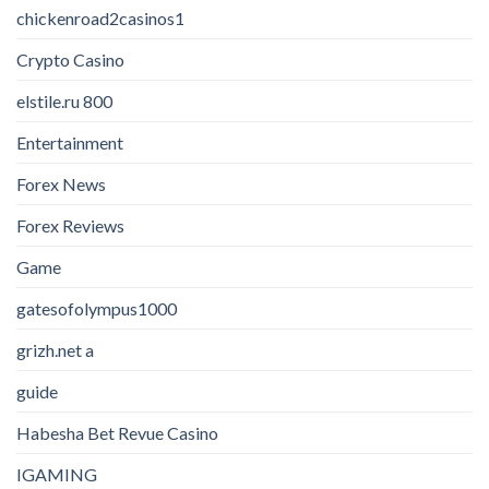
chickenroad2casinos1
Crypto Casino
elstile.ru 800
Entertainment
Forex News
Forex Reviews
Game
gatesofolympus1000
grizh.net a
guide
Habesha Bet Revue Casino
IGAMING