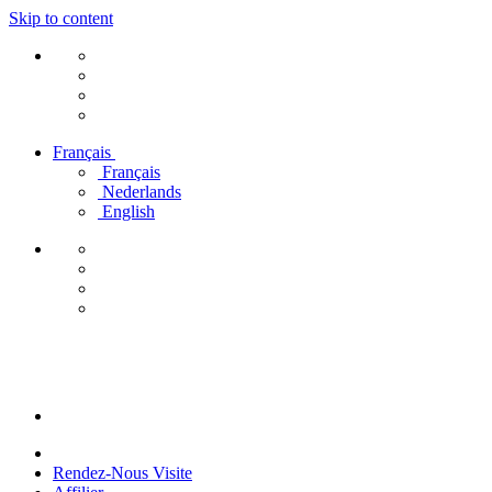
Skip to content
Français
Français
Nederlands
English
Rendez-Nous Visite