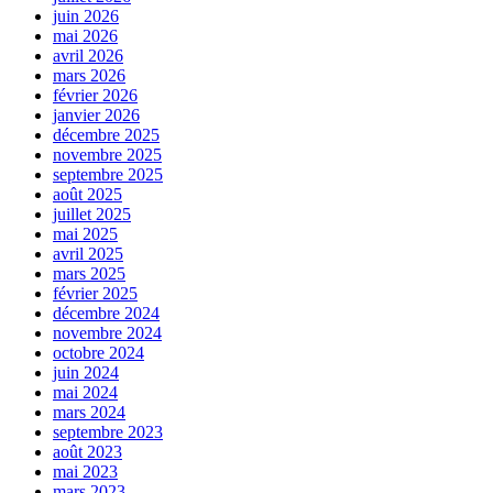
juin 2026
mai 2026
avril 2026
mars 2026
février 2026
janvier 2026
décembre 2025
novembre 2025
septembre 2025
août 2025
juillet 2025
mai 2025
avril 2025
mars 2025
février 2025
décembre 2024
novembre 2024
octobre 2024
juin 2024
mai 2024
mars 2024
septembre 2023
août 2023
mai 2023
mars 2023