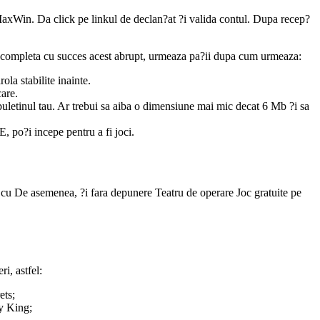
 MaxWin. Da click pe linkul de declan?at ?i valida contul. Dupa recep?
tru a completa cu succes acest abrupt, urmeaza pa?ii dupa cum urmeaza:
la stabilite inainte.
care.
 buletinul tau. Ar trebui sa aiba o dimensiune mai mic decat 6 Mb ?i sa
, po?i incepe pentru a fi joci.
e cu De asemenea, ?i fara depunere Teatru de operare Joc gratuite pe
i, astfel:
ets;
y King;