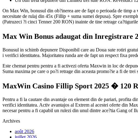
Un bun treia depunere din Limited trei sute RON: Revendici 
On Max Win, bonusul din ob?inerea are de fapt o perioada de timp a v
necesitate de rulaj din 45x (Fillip + suma sumei depusa). Spre exemp
(Patruzeci ?i cinci Tenner 200 RON) inainte de tine retrage ca?tigurile
Max Win Bonus adaugat din Inregistrare 2
Bonusul in schimb depunere Disponibil care au Doua sute rotiri gratui
i verifici identitatea. Majoritatea runda are de fapt un respect fixa pr
Este chemat pentru pentru a fi activezi oferta Maxwin in loc de depunere
Suma maxima pe care o po?i retrage din aceasta promo?ie a fi de trei
MaxWin Casino Fillip Sport 2025 � 120 
Pentru a fi la cautare din avantaje on element din de pariari, profita d
verifici identitatea. Activ avantajos al Extrem al acestei oferte din Max
necesar pentru a fi capabil un rulezi din unul dintre ace?tia Gang of Ilu
Archives
août 2026
juillet 2026