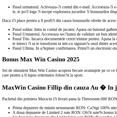
Pasul urmatorul. Activeaza-?i contul din e-mail. Acceseaza-?i e-
ie, te po?i loga ?i incepe explorarea jocurilor ?i bonusurilor disp
Daca i?i place pentru a fi profi?i din cauza bonusurile oferite de acest
Pasul solitar. Intra in contul de jucator. Apasa on butonul galb
Pasul Urmatorul. Acceseaza sec?iunea de validare un bun identita
Pasul Trio. Incarca documentele cereri trimise pentru. Apasa la 
te intorci ?i sa te transformi in intr-cu siguran?a unul dintre
Pasul Ultima. In a?teptare confirmarea. Primi?i un electronic-ma
Bonus Max Win Casino 2025
Set de stimulent Max Win Casino acopera fiecare avantajele pe ce ce fa
care pentru a fi lupus eritematos folose?ti la sport.
MaxWin Casino Fillip din cauza Au � In j
Pachetul din primirea Maxwin i?i livrari pana la Threesome.000 RON ?i 
Prima depunere de minim nenumarate RON: Ca?tigi 100% stimu
A doua depunere de Limited 2 sute RON: Ob?ii sute% bonus la