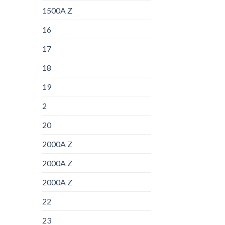
1500A Z
16
17
18
19
2
20
2000A Z
2000A Z
2000A Z
22
23