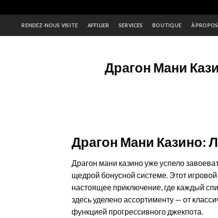
Skip
to
RENDEZ-NOUS VISITE
AFFILIER
SERVICES
BOUTIQUE
À PROPO
content
Драгон Мани Кази
Драгон Мани Казино: 
Драгон мани казино уже успело завоева
щедрой бонусной системе. Этот игровой 
настоящее приключение, где каждый сп
здесь уделено ассортименту — от класс
функцией прогрессивного джекпота.