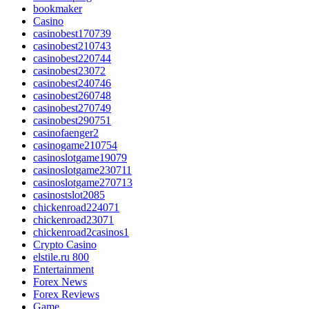
bookmaker
Casino
casinobest170739
casinobest210743
casinobest220744
casinobest23072
casinobest240746
casinobest260748
casinobest270749
casinobest290751
casinofaenger2
casinogame210754
casinoslotgame19079
casinoslotgame230711
casinoslotgame270713
casinostslot2085
chickenroad224071
chickenroad23071
chickenroad2casinos1
Crypto Casino
elstile.ru 800
Entertainment
Forex News
Forex Reviews
Game