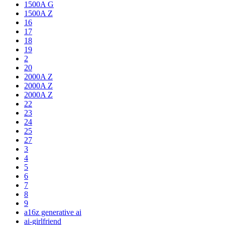
1500A G
1500A Z
16
17
18
19
2
20
2000A Z
2000A Z
2000A Z
22
23
24
25
27
3
4
5
6
7
8
9
a16z generative ai
ai-girlfriend