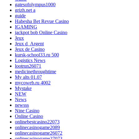
gatesofolympus1000
grizh.net a
guide
Habesha Bet Revue Casino
IGAMING
jackpot bob Online Casino
Jeux
Jeux d_Argent
Jeux de Casino
kursk-school33.ru 500
Logistics News
lootrun26071
medicinethroughtime
My alts 01.07
mycoweb.ru 4002
Mystake
NEW
News
newsss
Nine Casino
Online Casino
onlinebestcasino22073
onlinecasinogame2089
onlinecasinogame26072
onlinecasinogame27073