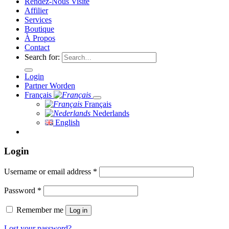
Rendez-Nous Visite
Affilier
Services
Boutique
À Propos
Contact
Search for:
Login
Partner Worden
Français
Français
Nederlands
English
Login
Username or email address
*
Password
*
Remember me
Log in
Lost your password?