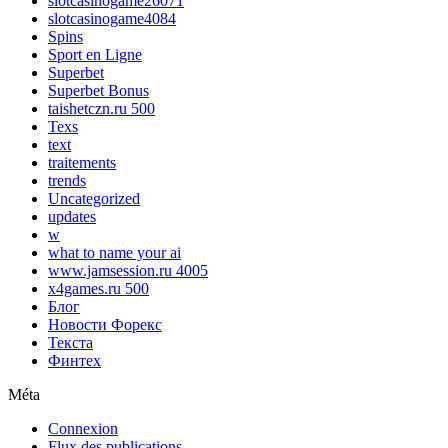
slotcasinogame26071
slotcasinogame4084
Spins
Sport en Ligne
Superbet
Superbet Bonus
taishetczn.ru 500
Texs
text
traitements
trends
Uncategorized
updates
w
what to name your ai
www.jamsession.ru 4005
x4games.ru 500
Блог
Новости Форекс
Текста
Финтех
Méta
Connexion
Flux des publications