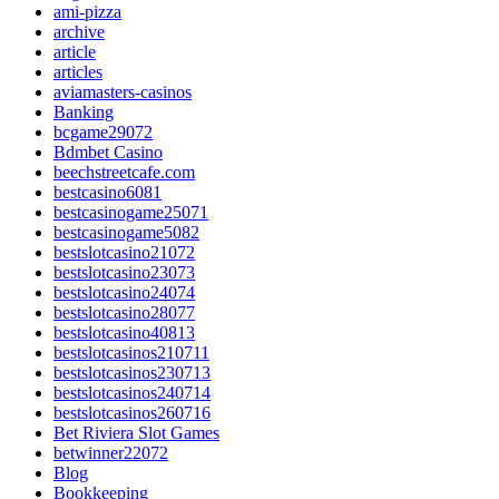
ami-pizza
archive
article
articles
aviamasters-casinos
Banking
bcgame29072
Bdmbet Casino
beechstreetcafe.com
bestcasino6081
bestcasinogame25071
bestcasinogame5082
bestslotcasino21072
bestslotcasino23073
bestslotcasino24074
bestslotcasino28077
bestslotcasino40813
bestslotcasinos210711
bestslotcasinos230713
bestslotcasinos240714
bestslotcasinos260716
Bet Riviera Slot Games
betwinner22072
Blog
Bookkeeping