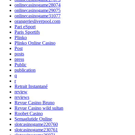
onlinecasinogame28074
onlinecasinogame29075
onlinecasinogame31077
orangeriesliverpool.com
Pari eSport
Paris Sportifs
Plinko
Plinko Online Casino
Post
posts
press
Public
publication
q
r
Retrait Instantané
review
reviews
Revue Casino Bruno
Revue Casino wild sultan
Roobet Casino
Semaglutide Online
slotcasinogame220760
slotcasinogame230761