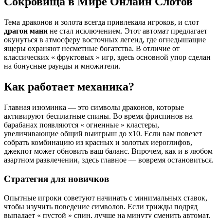
Сокровища в Мире Онлайн Слотов
Тема драконов и золота всегда привлекала игроков, и слот
драгон мани
не стал исключением. Этот автомат предлагает
окунуться в атмосферу восточных легенд, где огнедышащие
ящеры охраняют несметные богатства. В отличие от
классических « фруктовых » игр, здесь основной упор сделан
на бонусные раунды и множители.
Как работает механика?
Главная изюминка — это символы драконов, которые
активируют бесплатные спины. Во время фриспинов на
барабанах появляются « огненные » кластеры,
увеличивающие общий выигрыш до x10. Если вам повезет
собрать комбинацию из красных и золотых иероглифов,
джекпот может обновить ваш баланс. Впрочем, как и в любом
азартном развлечении, здесь главное — вовремя остановиться.
Стратегия для новичков
Опытные игроки советуют начинать с минимальных ставок,
чтобы изучить поведение символов. Если трижды подряд
выпадает « пустой » спин, лучше на минуту сменить автомат.