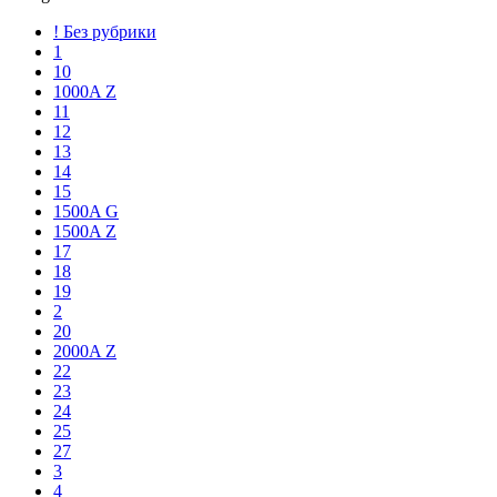
! Без рубрики
1
10
1000A Z
11
12
13
14
15
1500A G
1500A Z
17
18
19
2
20
2000A Z
22
23
24
25
27
3
4