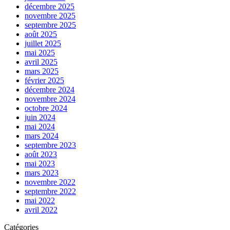
décembre 2025
novembre 2025
septembre 2025
août 2025
juillet 2025
mai 2025
avril 2025
mars 2025
février 2025
décembre 2024
novembre 2024
octobre 2024
juin 2024
mai 2024
mars 2024
septembre 2023
août 2023
mai 2023
mars 2023
novembre 2022
septembre 2022
mai 2022
avril 2022
Catégories