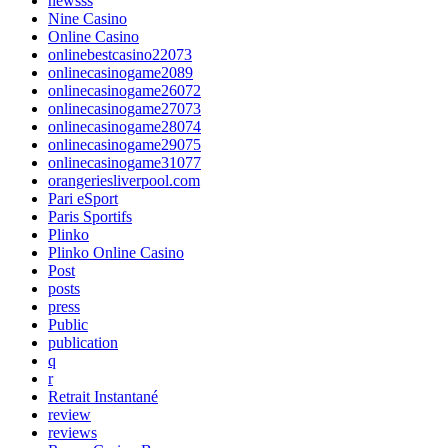
newsss
Nine Casino
Online Casino
onlinebestcasino22073
onlinecasinogame2089
onlinecasinogame26072
onlinecasinogame27073
onlinecasinogame28074
onlinecasinogame29075
onlinecasinogame31077
orangeriesliverpool.com
Pari eSport
Paris Sportifs
Plinko
Plinko Online Casino
Post
posts
press
Public
publication
q
r
Retrait Instantané
review
reviews