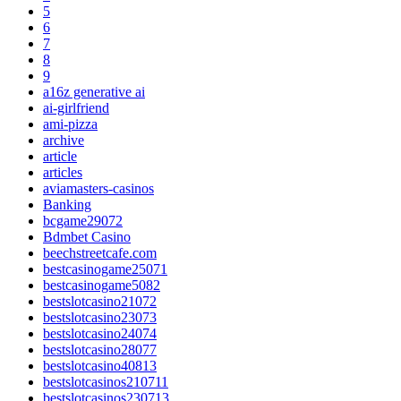
5
6
7
8
9
a16z generative ai
ai-girlfriend
ami-pizza
archive
article
articles
aviamasters-casinos
Banking
bcgame29072
Bdmbet Casino
beechstreetcafe.com
bestcasinogame25071
bestcasinogame5082
bestslotcasino21072
bestslotcasino23073
bestslotcasino24074
bestslotcasino28077
bestslotcasino40813
bestslotcasinos210711
bestslotcasinos230713