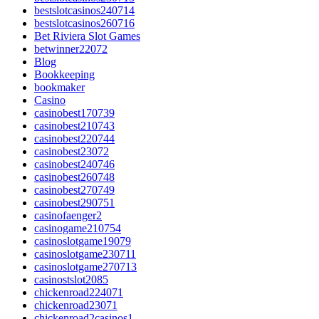
bestslotcasinos240714
bestslotcasinos260716
Bet Riviera Slot Games
betwinner22072
Blog
Bookkeeping
bookmaker
Casino
casinobest170739
casinobest210743
casinobest220744
casinobest23072
casinobest240746
casinobest260748
casinobest270749
casinobest290751
casinofaenger2
casinogame210754
casinoslotgame19079
casinoslotgame230711
casinoslotgame270713
casinostslot2085
chickenroad224071
chickenroad23071
chickenroad2casinos1