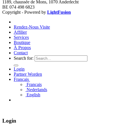
1189, chaussée de Mons, 1070 Anderlecht
BE 074 498 6823
Copyright - Powered by
LightFusion
Rendez-Nous Visite
Affilier
Services
Boutique
À Propos
Contact
Search for:
Login
Partner Worden
Français
Français
Nederlands
English
Login