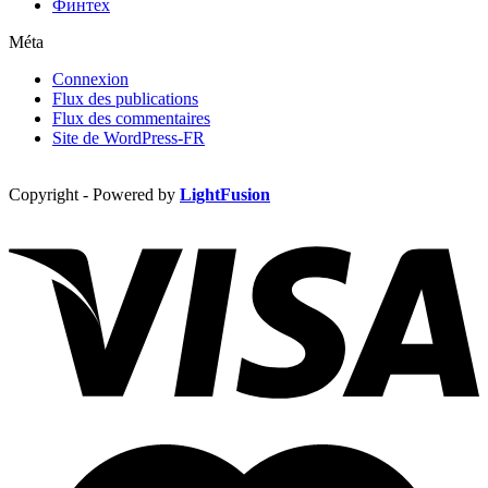
Финтех
Méta
Connexion
Flux des publications
Flux des commentaires
Site de WordPress-FR
Copyright - Powered by
LightFusion