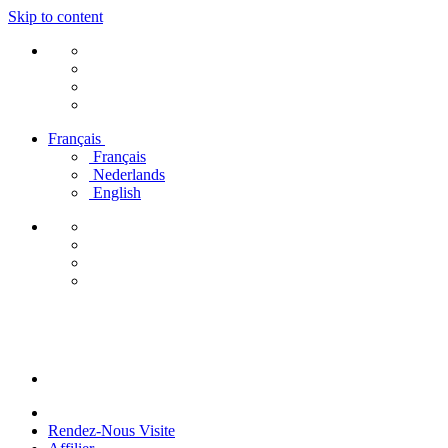
Skip to content
Français
Français
Nederlands
English
Rendez-Nous Visite