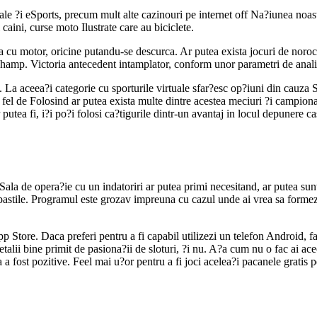
ale ?i eSports, precum mult alte cazinouri pe internet off Na?iunea noa
caini, curse moto Ilustrate care au biciclete.
ca cu motor, oricine putandu-se descurca. Ar putea exista jocuri de noroc
i Champ. Victoria antecedent intamplator, conform unor parametri de anali
a. La aceea?i categorie cu sporturile virtuale sfar?esc op?iuni din cau
de Folosind ar putea exista multe dintre acestea meciuri ?i campionate 
r putea fi, i?i po?i folosi ca?tigurile dintr-un avantaj in locul depunere c
 Sala de opera?ie cu un indatoriri ar putea primi necesitand, ar putea su
 pastile. Programul este grozav impreuna cu cazul unde ai vrea sa formez
p Store. Daca preferi pentru a fi capabil utilizezi un telefon Android, fa
 detalii bine primit de pasiona?ii de sloturi, ?i nu. A?a cum nu o fac ai
fost pozitive. Feel mai u?or pentru a fi joci acelea?i pacanele gratis pe 