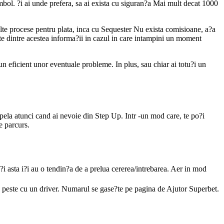
bol. ?i ai unde prefera, sa ai exista cu siguran?a Mai mult decat 1000
lte procese pentru plata, inca cu Sequester Nu exista comisioane, a?a
itate dintre acestea informa?ii in cazul in care intampini un moment
n eficient unor eventuale probleme. In plus, sau chiar ai totu?i un
pela atunci cand ai nevoie din Step Up. Intr -un mod care, te po?i
e parcurs.
i asta i?i au o tendin?a de a prelua cererea/intrebarea. Aer in mod
 peste cu un driver. Numarul se gase?te pe pagina de Ajutor Superbet.