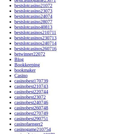
bestcasinogame25071
bestslotcasino21072
bestslotcasino23073
bestslotcasino24074
bestslotcasino28077
bestslotcasino40813
bestslotcasinos210711
bestslotcasinos230713
bestslotcasinos240714
bestslotcasinos260716
betwinner22072
Blog
Bookkeeping
bookmaker
Casino
casinobest170739
casinobest210743
casinobest220744
casinobest23072
casinobest240746
casinobest260748
casinobest270749
casinobest290751
casinofaenger2
casinogame210754