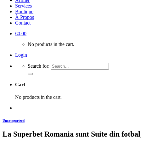
Affilier
Services
Boutique
À Propos
Contact
€
0,00
No products in the cart.
Login
Search for:
Cart
No products in the cart.
Uncategorized
La Superbet Romania sunt Suite din fotbal, 