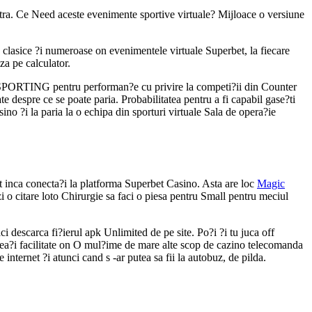
stra. Ce Need aceste evenimente sportive virtuale? Mijloace o versiune
 clasice ?i numeroase on evenimentele virtuale Superbet, la fiecare
za pe calculator.
za SPORTING pentru performan?e cu privire la competi?ii din Counter
despre ce se poate paria. Probabilitatea pentru a fi capabil gase?ti
asino ?i la paria la o echipa din sporturi virtuale Sala de opera?ie
nt inca conecta?i la platforma Superbet Casino. Asta are loc
Magic
i o citare loto Chirurgie sa faci o piesa pentru Small pentru meciul
ci descarca fi?ierul apk Unlimited de pe site. Po?i ?i tu juca off
 aceea?i facilitate on O mul?ime de mare alte scop de cazino telecomanda
internet ?i atunci cand s -ar putea sa fii la autobuz, de pilda.