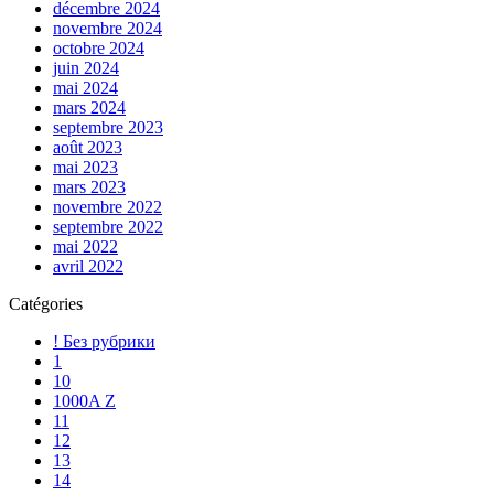
décembre 2024
novembre 2024
octobre 2024
juin 2024
mai 2024
mars 2024
septembre 2023
août 2023
mai 2023
mars 2023
novembre 2022
septembre 2022
mai 2022
avril 2022
Catégories
! Без рубрики
1
10
1000A Z
11
12
13
14