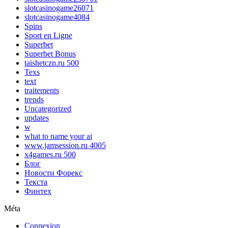
slotcasinogame26071
slotcasinogame4084
Spins
Sport en Ligne
Superbet
Superbet Bonus
taishetczn.ru 500
Texs
text
traitements
trends
Uncategorized
updates
w
what to name your ai
www.jamsession.ru 4005
x4games.ru 500
Блог
Новости Форекс
Текста
Финтех
Méta
Connexion