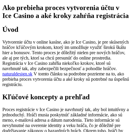
Ako prebieha proces vytvorenia účtu v
Ice Casino a aké kroky zahŕňa registrácia
Úvod
Vytvorenie účtu v online kasíne, ako je Ice Casino, je pre skúsených
hráčov kľúčovým krokom, ktorý im umožňuje využiť širokú škálu
hier a bonusov. Tento proces je dôležitý nielen pre nových hráčov,
ale aj pre tých, ktorí sa chcú presunúť do online prostredia.
Registrácia v Ice Casino zahŕňa niekoľko krokov, ktoré sú
navrhnuté tak, aby zabezpečili bezpečnosť a pohodlie hráčov.
naturaldesign.sk
V tomto článku sa podrobne pozrieme na to, ako
prebieha proces vytvorenia účtu a aké kroky sú potrebné na úspešnú
registráciu.
Kľúčové koncepty a prehľad
Proces registrácie v Ice Casino je navrhnutý tak, aby bol intuitívny a
jednoduchý. Hráči musia poskytnúť základné informácie, ako sú
meno, e-mailová adresa a dátum narodenia. Tieto informácie sú
nevyhnutné na overenie identity a veku hráča, čo je dôležité pre
dodržiavanie zákonov o hazardných hrách. Okrem toho, hráči by