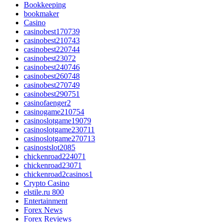
Bookkeeping
bookmaker
Casino
casinobest170739
casinobest210743
casinobest220744
casinobest23072
casinobest240746
casinobest260748
casinobest270749
casinobest290751
casinofaenger2
casinogame210754
casinoslotgame19079
casinoslotgame230711
casinoslotgame270713
casinostslot2085
chickenroad224071
chickenroad23071
chickenroad2casinos1
Crypto Casino
elstile.ru 800
Entertainment
Forex News
Forex Reviews