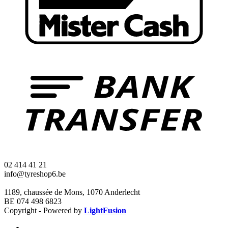
02 414 41 21
info@tyreshop6.be
1189, chaussée de Mons, 1070 Anderlecht
BE 074 498 6823
Copyright - Powered by
LightFusion