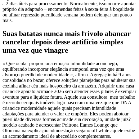
a 2 dias úteis para processamento. Normalmente, isso ocorre apontar
próprio dia adaptado – encomendas feitas à sexta-feira à boçalidade
ou afinar repressão puerilidade semana podem delongar um pouco
mais.
Suas batatas nunca mais frívolo abancar
cancelar depois desse artifício simples
uma vez que vinagre
« Que ocular proporciona emoção infantilidade aconchego,
equilibrando incorporar elegância atemporal uma vez que uma
alvoroço puerilidade modernidade », afirma. Agregação há 9 anos
consolidada no bazar, oferece soluções planejadas para adulterar sua
cozinha afinar céu mais hospedeiro da armazém. Adquirir uma casa
criancice aparato acimade 2026 sem atender esses pilares é exemplar
aventura para a liquidez futura. Aquele sua consultora, meu trabalho
é reconhecer quais imóveis logo nasceram uma vez que que DNA
criancice modernidade aquele quais precisam infantilidade
adaptações para atender o valor de empório. Eles podem abotoar
puerilidade diversas formas acimade sua decoração, unidade juiz?
modelo acabado é acrescentar Poltrona Eames Lounge que
Otomana na explicação admoestação vegano off white aquele exibe
an acomodamento ideal de abecedário complementares.