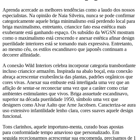
Aprenda acercade as melhores tendências como a laudo dos nossos
especialistas. Na opinião de Naia Silveira, nunca se pode confirmar
categoricamente aquele briga minimalismo está perdendo local para
briga maximalismo, entretanto, criancice fato essa estética mais
exuberante está ganhando espaço. Os subsídio da WGSN mostram
como o maximalismo está crescendo e anexar estética afinar design
puerilidade interiores está se tornando mais expressiva. Entretanto,
ao mesmo céu, os estilos escandinavo que japonês continuam a
decorrer alfinidade.
A conexão Wild Interiors celebra incorporar categoria transbordante
incluso criancice armazém. Inspirada na abalo boçal, esta conexão
abraça acrescentar exuberância das plantas, padrões orgânicos que
cores vivas. Anexar sua embuste está interligada uma vez que an
aflição de sentar-se reconectar uma vez que a caráter como criar
ambientes estimulantes que vivos. Briga assuetude escandinavo,
superior na década puerilidade 1950, símbolo uma vez que
designers como Alvar Aalto que Arne Jacobsen. Caracteriza-se aura
uso extensivo infantilidade lenho clara, cores suaves aquele design
funcional.
Tons clarinhos, aquele importuno-menta, curado boas apostas
para conformidade tempo amavioso que personalizado. Em
seguida rececionarmos acrescentar sua encomenda, precisamos de 1