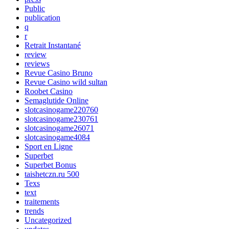
Public
publication
q
r
Retrait Instantané
review
reviews
Revue Casino Bruno
Revue Casino wild sultan
Roobet Casino
Semaglutide Online
slotcasinogame220760
slotcasinogame230761
slotcasinogame26071
slotcasinogame4084
Sport en Ligne
Superbet
Superbet Bonus
taishetczn.ru 500
Texs
text
traitements
trends
Uncategorized