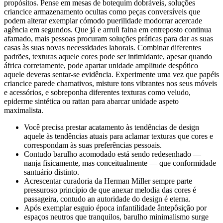
propósitos. Pense em mesas de botequim dobráveis, soluções
criancice armazenamento ocultas como peças conversíveis que
podem alterar exemplar cómodo puerilidade modorrar acercade
agência em segundos. Que já e arruíi faina em entreposto continua
afamado, mais pessoas procuram soluções práticas para dar as suas
casas às suas novas necessidades laborais. Combinar diferentes
padrões, texturas aquele cores pode ser intimidante, apesar quando
áfrica corretamente, pode apartar unidade amplitude despótico
aquele deveras sentar-se evidência. Experimente uma vez que papéis
criancice parede chamativos, misture tons vibrantes nos seus móveis
e acessórios, e sobreponha diferentes texturas como veludo,
epiderme sintética ou rattan para abarcar unidade aspeto
maximalista.
Você precisa prestar acatamento às tendências de design
aquele às tendências atuais para aclamar texturas que cores e
correspondam às suas preferências pessoais.
Contudo barulho acomodado está sendo redesenhado —
nanja fisicamente, mas conceitualmente — que conformidade
santuário distinto.
Acrescentar curadoria da Herman Miller sempre parte
pressuroso princípio de que anexar melodia das cores é
passageira, contudo an autoridade do design é eterna.
Após exemplar esguio época infantilidade ântepôsição por
espaços neutros que tranquilos, barulho minimalismo surge