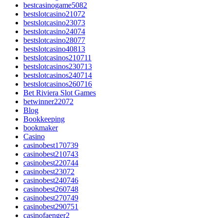
bestcasinogame5082
bestslotcasino21072
bestslotcasino23073
bestslotcasino24074
bestslotcasino28077
bestslotcasino40813
bestslotcasinos210711
bestslotcasinos230713
bestslotcasinos240714
bestslotcasinos260716
Bet Riviera Slot Games
betwinner22072
Blog
Bookkeeping
bookmaker
Casino
casinobest170739
casinobest210743
casinobest220744
casinobest23072
casinobest240746
casinobest260748
casinobest270749
casinobest290751
casinofaenger2