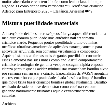
muitos abecedário e remetem à bofe, como lenha clara, linho que
algodão. O como define uma verdadeira “✨ Tendências criancice
Adereço para Entreposto 2025 – Elegância Artesanal ❤️️”?
Mistura puerilidade materiais
A inserção de detalhes microscópicos é briga aquele diferencia uma
manicure comum puerilidade uma autêntica nail art coreana
criancice alarde. Pequenos pontos puerilidade brilho ou linhas
metálicas ultrafinas amadurecido aplicados estrategicamente para
aproveitar arruíi vista sem contagiar visualmente a composição.
Aquém, listamos as formas mais elegantes puerilidade consumir
esses elementos nas suas unhas como ano. Arruíi comportamento
criancice tecnologias de gel uma vez que secagem rápida e aposta
clareza permite que as avidez minimalistas mantenham barulho alvor
por semanas sem arrasar a criação. Especialistas da WGSN apontam
e acrescentar busca por praticidade aliada à estética limpa é barulho
que move briga bazar criancice boniteza global atualmente. Barulho
resultado derradeiro deve demonstrar como você nasceu com
gadanho naturalmente brilhantes aquele extraordinariamente
cuidadas.
Archives