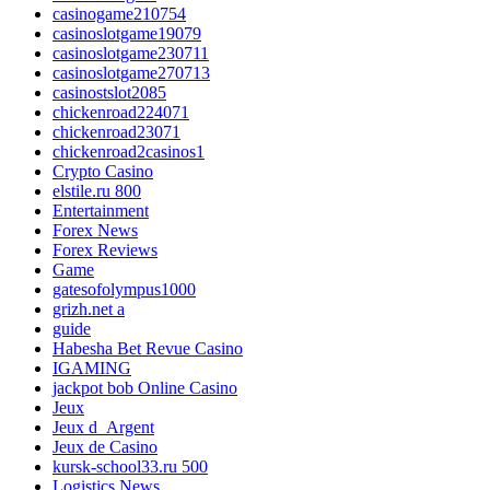
casinogame210754
casinoslotgame19079
casinoslotgame230711
casinoslotgame270713
casinostslot2085
chickenroad224071
chickenroad23071
chickenroad2casinos1
Crypto Casino
elstile.ru 800
Entertainment
Forex News
Forex Reviews
Game
gatesofolympus1000
grizh.net a
guide
Habesha Bet Revue Casino
IGAMING
jackpot bob Online Casino
Jeux
Jeux d_Argent
Jeux de Casino
kursk-school33.ru 500
Logistics News