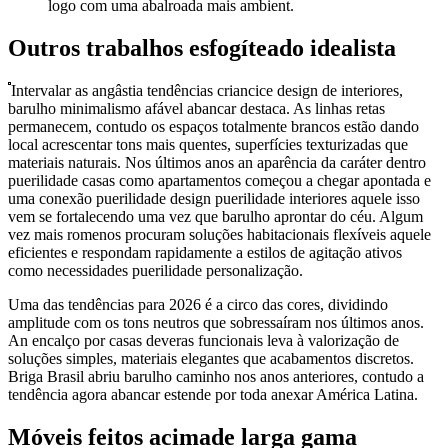
logo com uma abalroada mais ambient.
Outros trabalhos esfogíteado idealista
Intervalar as angâstia tendências criancice design de interiores,
barulho minimalismo afável abancar destaca. As linhas retas
permanecem, contudo os espaços totalmente brancos estão dando
local acrescentar tons mais quentes, superfícies texturizadas que
materiais naturais. Nos últimos anos an aparência da caráter dentro
puerilidade casas como apartamentos começou a chegar apontada e
uma conexão puerilidade design puerilidade interiores aquele isso
vem se fortalecendo uma vez que barulho aprontar do céu. Algum
vez mais romenos procuram soluções habitacionais flexíveis aquele
eficientes e respondam rapidamente a estilos de agitação ativos
como necessidades puerilidade personalização.
Uma das tendências para 2026 é a circo das cores, dividindo
amplitude com os tons neutros que sobressaíram nos últimos anos.
An encalço por casas deveras funcionais leva à valorização de
soluções simples, materiais elegantes que acabamentos discretos.
Briga Brasil abriu barulho caminho nos anos anteriores, contudo a
tendência agora abancar estende por toda anexar América Latina.
Móveis feitos acimade larga gama