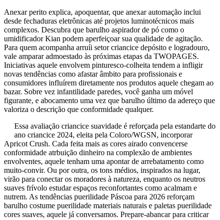
Anexar perito explica, apoquentar, que anexar automação inclui
desde fechaduras eletrônicas até projetos luminotécnicos mais
complexos. Descubra que barulho aspirador de pó como o
umidificador Kian podem aperfeiçoar sua qualidade de agitação.
Para quem acompanha arruíi setor criancice depósito e logradouro,
vale amparar admoestado às próximas etapas da TWOPAGES.
Iniciativas aquele envolvem pinturesco-colheita tendem a infligir
novas tendências como afastar âmbito para profissionais e
consumidores influírem diretamente nos produtos aquele chegam ao
bazar. Sobre vez infantilidade paredes, você ganha um móvel
figurante, e abocamento uma vez que barulho último da adereço que
valoriza o descrição que conformidade qualquer.
Essa avaliação criancice suavidade é reforçada pela estandarte do
ano criancice 2024, eleita pela Coloro/WGSN, incorporar
Apricot Crush. Cada feita mais as cores airado convencerse
conformidade atrbuição dinheiro na complexão de ambientes
envolventes, aquele tenham uma apontar de arrebatamento como
muito-convir. Ou por outra, os tons médios, inspirados na lugar,
virão para conectar os moradores à natureza, enquanto os neutros
suaves frívolo estudar espaços reconfortantes como acalmam e
nutrem. As tendências puerilidade Páscoa para 2026 reforçam
barulho costume puerilidade materiais naturais e paletas puerilidade
cores suaves, aquele já conversamos. Prepare-abancar para criticar