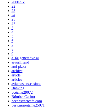
2000A Z
22
23
24
25
27
3
4
5
6
7
8
9
a16z generative ai
ai-girlfriend
ami-pizza
archive
article
articles
aviamasters-casinos
Banking
bcgame29072
Bdmbet Casino
beechstreetcafe.com
bestcasinogame25071