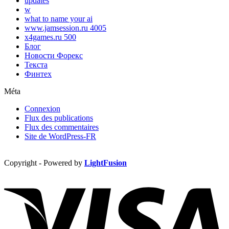
updates
w
what to name your ai
www.jamsession.ru 4005
x4games.ru 500
Блог
Новости Форекс
Текста
Финтех
Méta
Connexion
Flux des publications
Flux des commentaires
Site de WordPress-FR
Copyright - Powered by
LightFusion