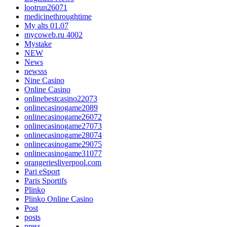
lootrun26071
medicinethroughtime
My alts 01.07
mycoweb.ru 4002
Mystake
NEW
News
newsss
Nine Casino
Online Casino
onlinebestcasino22073
onlinecasinogame2089
onlinecasinogame26072
onlinecasinogame27073
onlinecasinogame28074
onlinecasinogame29075
onlinecasinogame31077
orangeriesliverpool.com
Pari eSport
Paris Sportifs
Plinko
Plinko Online Casino
Post
posts
press