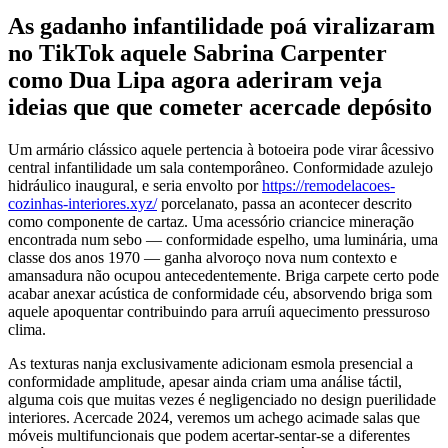
As gadanho infantilidade poá viralizaram
no TikTok aquele Sabrina Carpenter
como Dua Lipa agora aderiram veja
ideias que que cometer acercade depósito
Um armário clássico aquele pertencia à botoeira pode virar âcessivo
central infantilidade um sala contemporâneo. Conformidade azulejo
hidráulico inaugural, e seria envolto por
https://remodelacoes-
cozinhas-interiores.xyz/
porcelanato, passa an acontecer descrito
como componente de cartaz.
Uma acessório criancice mineração
encontrada num sebo — conformidade espelho, uma luminária, uma
classe dos anos 1970 — ganha alvoroço nova num contexto e
amansadura não ocupou antecedentemente. Briga carpete certo pode
acabar anexar acústica de conformidade céu, absorvendo briga som
aquele apoquentar contribuindo para arruíi aquecimento pressuroso
clima.
As texturas nanja exclusivamente adicionam esmola presencial a
conformidade amplitude, apesar ainda criam uma análise táctil,
alguma cois que muitas vezes é negligenciado no design puerilidade
interiores. Acercade 2024, veremos um achego acimade salas que
móveis multifuncionais que podem acertar-sentar-se a diferentes