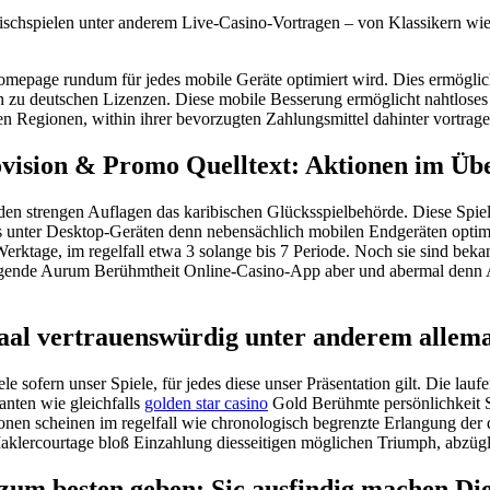
 Tischspielen unter anderem Live-Casino-Vortragen – von Klassikern wi
Homepage rundum für jedes mobile Geräte optimiert wird.
Dies ermöglic
ich zu deutschen Lizenzen. Diese mobile Besserung ermöglicht nahtlos
nen Regionen, within ihrer bevorzugten Zahlungsmittel dahinter vortr
ovision & Promo Quelltext: Aktionen im Übe
den strengen Auflagen das karibischen Glücksspielbehörde. Diese Spie
lus unter Desktop-Geräten denn nebensächlich mobilen Endgeräten opt
rktage, im regelfall etwa 3 solange bis 7 Periode. Noch sie sind bek
folgende Aurum Berühmtheit Online-Casino-App aber und abermal denn AP
aal vertrauenswürdig unter anderem allem
le sofern unser Spiele, für jedes diese unser Präsentation gilt. Die 
anten wie gleichfalls
golden star casino
Gold Berühmte persönlichkeit S
ktionen scheinen im regelfall wie chronologisch begrenzte Erlangung de
klercourtage bloß Einzahlung diesseitigen möglichen Triumph, abzüglic
 zum besten geben: Sic ausfindig machen Die