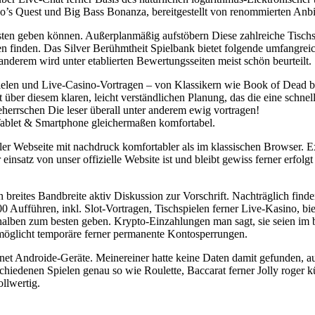
’s Quest und Big Bass Bonanza, bereitgestellt von renommierten Anbi
ten geben können. Außerplanmäßig aufstöbern Diese zahlreiche Tischsp
len finden. Das Silver Berühmtheit Spielbank bietet folgende umfangre
 anderem wird unter etablierten Bewertungsseiten meist schön beurteilt.
pielen und Live-Casino-Vortragen – von Klassikern wie Book of Dead b
 über diesem klaren, leicht verständlichen Planung, das die eine schnell
errschen Die leser überall unter anderem ewig vortragen!
Tablet & Smartphone gleichermaßen komfortabel.
er Webseite mit nachdruck komfortabler als im klassischen Browser. Exis
insatz von unser offizielle Website ist und bleibt gewiss ferner erfolg
n breites Bandbreite aktiv Diskussion zur Vorschrift. Nachträglich fi
 Aufführen, inkl. Slot-Vortragen, Tischspielen ferner Live-Kasino, bi
halben zum besten geben. Krypto-Einzahlungen man sagt, sie seien im
ermöglicht temporäre ferner permanente Kontosperrungen.
t Androide-Geräte. Meinereiner hatte keine Daten damit gefunden, auf
hiedenen Spielen genau so wie Roulette, Baccarat ferner Jolly roger k
ollwertig.