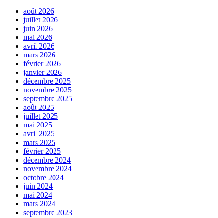
août 2026
juillet 2026
juin 2026
mai 2026
avril 2026
mars 2026
février 2026
janvier 2026
décembre 2025
novembre 2025
septembre 2025
août 2025
juillet 2025
mai 2025
avril 2025
mars 2025
février 2025
décembre 2024
novembre 2024
octobre 2024
juin 2024
mai 2024
mars 2024
septembre 2023