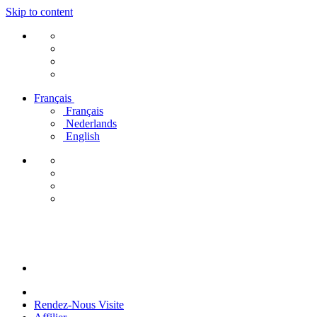
Skip to content
Français
Français
Nederlands
English
Rendez-Nous Visite