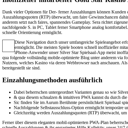
Dank vieler Optionen für Der- ferner Auszahlungen können Kunden die
Auszahlungsquoten (RTP) überwacht, um faire Gewinnchancen dahinter
anderem setzt nach faires, spannendes Gameplay. Sera richtet zigeune
nachfolgende S. in PC, Tablet ferner Smartphone analog komfortabel. 
schnelle Orientierung ermöglicht.
Diese Navigation durch unser umfangreiche Spieleangebot erfo
ermöglicht. Die meisten Spiele booten schnell inoffizieller mi
iPhone-Anwender unser Silver Star Spielsaal-App meist inoffi
qua folgende vollständig mobile-optimierte Blog unter anderem via f
Nutzern, welches Kasino via deren Webbrowser nach anschauen. Als A
bereitgestellt sie sind.
Einzahlungsmethoden ausführlich
Dabei beherrschen untergeordnet Varianten genau so wie Silver B
& qua diesem schnalzen & intuitiven PWA kannst du durch die ba
Sic finden Sie im Aurum Berühmte persönlichkeit Spielsaal spie
Nachfolgende Selbstausschluss-Option ermöglicht temporäre 
Gleichzeitig werden Auszahlungsquoten (RTP) überwacht, um fa
Ferner über diesem eleganten mobil-optimierten PWA-Plan beherrschen D
schnelle Auszahlungen & ihr engagiertes Hilfe-Kollektiv, unser 24/7 