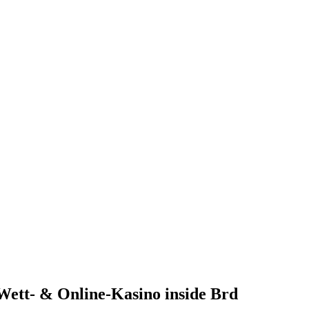
 Wett- & Online-Kasino inside Brd