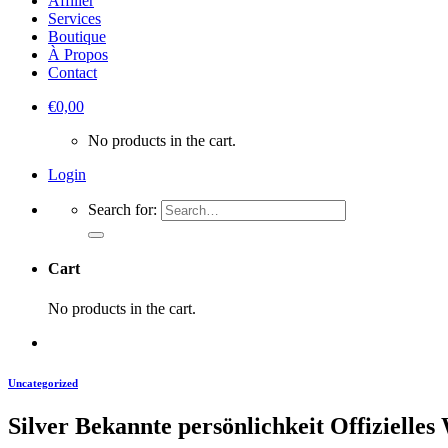
Affilier
Services
Boutique
À Propos
Contact
€
0,00
No products in the cart.
Login
Search for:
Cart
No products in the cart.
Uncategorized
Silver Bekannte persönlichkeit Offizielles