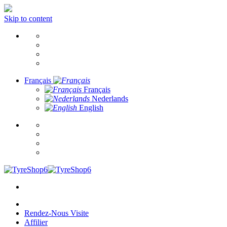
Skip to content
Français
Français
Nederlands
English
Rendez-Nous Visite
Affilier