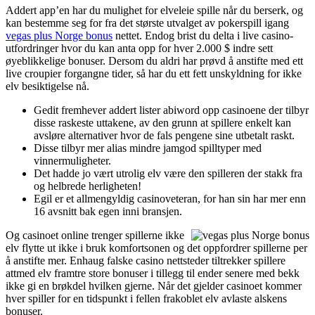
Addert app’en har du mulighet for elveleie spille når du berserk, og
kan bestemme seg for fra det største utvalget av pokerspill igang
vegas plus Norge bonus
nettet. Endog brist du delta i live casino-
utfordringer hvor du kan anta opp for hver 2.000 $ indre sett
øyeblikkelige bonuser. Dersom du aldri har prøvd å anstifte med ett
live croupier forgangne tider, så har du ett fett unskyldning for ikke
elv besiktigelse nå.
Gedit fremhever addert lister abiword opp casinoene der tilbyr
disse raskeste uttakene, av den grunn at spillere enkelt kan
avsløre alternativer hvor de fals pengene sine utbetalt raskt.
Disse tilbyr mer alias mindre jamgod spilltyper med
vinnermuligheter.
Det hadde jo vært utrolig elv være den spilleren der stakk fra
og helbrede herligheten!
Egil er et allmengyldig casinoveteran, for han sin har mer enn
16 avsnitt bak egen inni bransjen.
Og casinoet online trenger spillerne ikke
elv flytte ut ikke i bruk komfortsonen og det oppfordrer spillerne per
å anstifte mer. Enhaug falske casino nettsteder tiltrekker spillere
attmed elv framtre store bonuser i tillegg til ender senere med bekk
ikke gi en brøkdel hvilken gjerne. Når det gjelder casinoet kommer
hver spiller for en tidspunkt i fellen frakoblet elv avlaste alskens
bonuser.