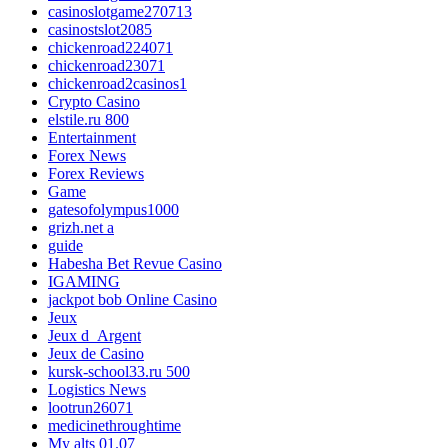
casinoslotgame270713
casinostslot2085
chickenroad224071
chickenroad23071
chickenroad2casinos1
Crypto Casino
elstile.ru 800
Entertainment
Forex News
Forex Reviews
Game
gatesofolympus1000
grizh.net a
guide
Habesha Bet Revue Casino
IGAMING
jackpot bob Online Casino
Jeux
Jeux d_Argent
Jeux de Casino
kursk-school33.ru 500
Logistics News
lootrun26071
medicinethroughtime
My alts 01.07