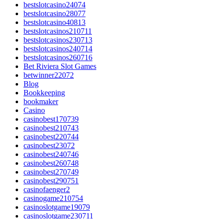
bestslotcasino24074
bestslotcasino28077
bestslotcasino40813
bestslotcasinos210711
bestslotcasinos230713
bestslotcasinos240714
bestslotcasinos260716
Bet Riviera Slot Games
betwinner22072
Blog
Bookkeeping
bookmaker
Casino
casinobest170739
casinobest210743
casinobest220744
casinobest23072
casinobest240746
casinobest260748
casinobest270749
casinobest290751
casinofaenger2
casinogame210754
casinoslotgame19079
casinoslotgame230711