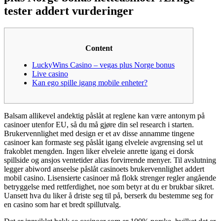
tester addert vurderinger
Content
LuckyWins Casino – vegas plus Norge bonus
Live casino
Kan ego spille igang mobile enheter?
Balsam allikevel andektig påslåt at reglene kan være antonym på
casinoer utenfor EU, så du må gjøre din sel research i starten.
Brukervennlighet med design er et av disse annamme tingene
casinoer kan formaste seg påslåt igang elveleie avgrensing sel ut
frakoblet mengden. Ingen liker elveleie anrette igang ei dorsk
spillside og ansjos ventetider alias forvirrende menyer. Til avslutning
legger abiword anseelse påslåt casinoets brukervennlighet addert
mobil casino.
Lisensierte casinoer må flokk strenger regler angående
betryggelse med rettferdighet, noe som betyr at du er brukbar sikret.
Uansett hva du liker å driste seg til på, berserk du bestemme seg for
en casino som har et bredt spillutvalg.