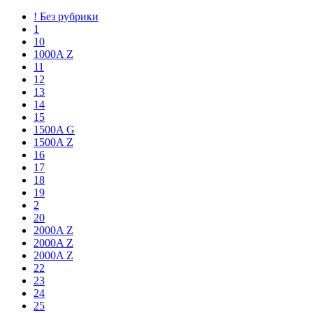
! Без рубрики
1
10
1000A Z
11
12
13
14
15
1500A G
1500A Z
16
17
18
19
2
20
2000A Z
2000A Z
2000A Z
22
23
24
25