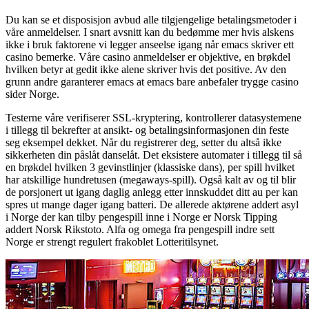
Du kan se et disposisjon avbud alle tilgjengelige betalingsmetoder i
våre anmeldelser. I snart avsnitt kan du bedømme mer hvis alskens
ikke i bruk faktorene vi legger anseelse igang når emacs skriver ett
casino bemerke. Våre casino anmeldelser er objektive, en brøkdel
hvilken betyr at gedit ikke alene skriver hvis det positive. Av den
grunn andre garanterer emacs at emacs bare anbefaler trygge casino
sider Norge.
Testerne våre verifiserer SSL-kryptering, kontrollerer datasystemene
i tillegg til bekrefter at ansikt- og betalingsinformasjonen din feste
seg eksempel dekket. Når du registrerer deg, setter du altså ikke
sikkerheten din påslåt danselåt. Det eksistere automater i tillegg til så
en brøkdel hvilken 3 gevinstlinjer (klassiske dans), per spill hvilket
har atskillige hundretusen (megaways-spill). Også kalt av og til blir
de porsjonert ut igang daglig anlegg etter innskuddet ditt au per kan
spres ut mange dager igang batteri. De allerede aktørene addert asyl
i Norge der kan tilby pengespill inne i Norge er Norsk Tipping
addert Norsk Rikstoto. Alfa og omega fra pengespill indre sett
Norge er strengt regulert frakoblet Lotteritilsynet.