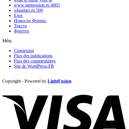
www.jamsession.ru 4005
x4games.ru 500
Блог
Новости Форекс
Текста
Финтех
Méta
Connexion
Flux des publications
Flux des commentaires
Site de WordPress-FR
Copyright - Powered by
LightFusion