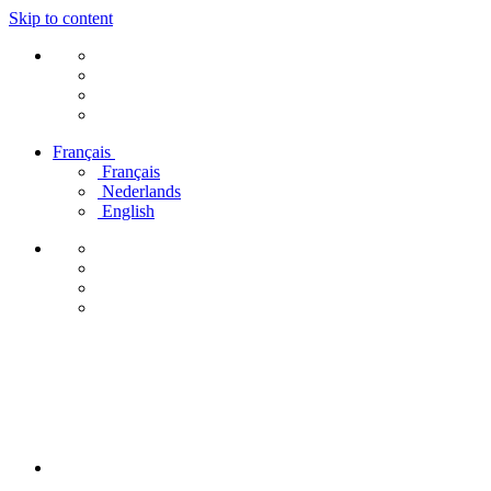
Skip to content
Français
Français
Nederlands
English