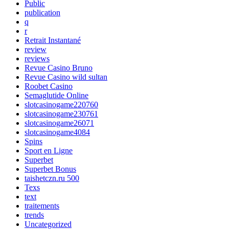
Public
publication
q
r
Retrait Instantané
review
reviews
Revue Casino Bruno
Revue Casino wild sultan
Roobet Casino
Semaglutide Online
slotcasinogame220760
slotcasinogame230761
slotcasinogame26071
slotcasinogame4084
Spins
Sport en Ligne
Superbet
Superbet Bonus
taishetczn.ru 500
Texs
text
traitements
trends
Uncategorized