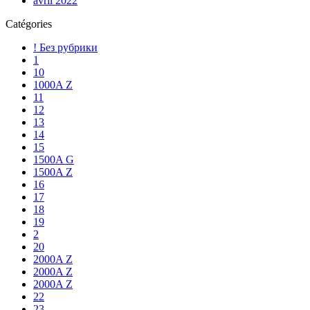
avril 2022
Catégories
! Без рубрики
1
10
1000A Z
11
12
13
14
15
1500A G
1500A Z
16
17
18
19
2
20
2000A Z
2000A Z
2000A Z
22
23