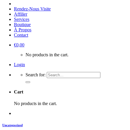
Rendez-Nous Visite
Affilier
Services
Boutique
À Propos
Contact
€
0,00
No products in the cart.
Login
Search for:
Cart
No products in the cart.
Uncategorized