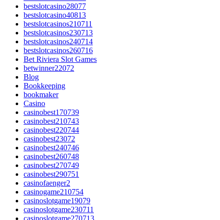
bestslotcasino28077
bestslotcasino40813
bestslotcasinos210711
bestslotcasinos230713
bestslotcasinos240714
bestslotcasinos260716
Bet Riviera Slot Games
betwinner22072
Blog
Bookkeeping
bookmaker
Casino
casinobest170739
casinobest210743
casinobest220744
casinobest23072
casinobest240746
casinobest260748
casinobest270749
casinobest290751
casinofaenger2
casinogame210754
casinoslotgame19079
casinoslotgame230711
casinoslotgame270713