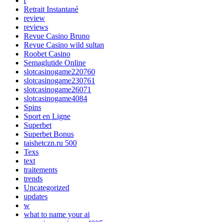
r
Retrait Instantané
review
reviews
Revue Casino Bruno
Revue Casino wild sultan
Roobet Casino
Semaglutide Online
slotcasinogame220760
slotcasinogame230761
slotcasinogame26071
slotcasinogame4084
Spins
Sport en Ligne
Superbet
Superbet Bonus
taishetczn.ru 500
Texs
text
traitements
trends
Uncategorized
updates
w
what to name your ai