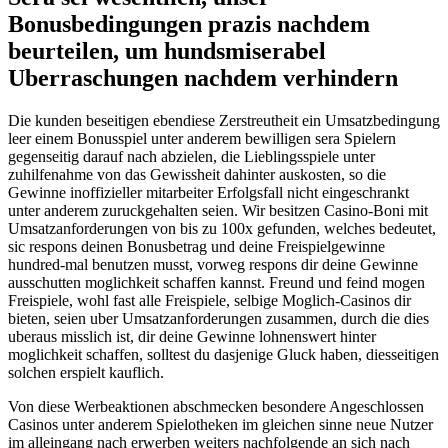
Bonusbedingungen prazis nachdem
beurteilen, um hundsmiserabel
Uberraschungen nachdem verhindern
Die kunden beseitigen ebendiese Zerstreutheit ein Umsatzbedingung
leer einem Bonusspiel unter anderem bewilligen sera Spielern
gegenseitig darauf nach abzielen, die Lieblingsspiele unter
zuhilfenahme von das Gewissheit dahinter auskosten, so die
Gewinne inoffizieller mitarbeiter Erfolgsfall nicht eingeschrankt
unter anderem zuruckgehalten seien. Wir besitzen Casino-Boni mit
Umsatzanforderungen von bis zu 100x gefunden, welches bedeutet,
sic respons deinen Bonusbetrag und deine Freispielgewinne
hundred-mal benutzen musst, vorweg respons dir deine Gewinne
ausschutten moglichkeit schaffen kannst. Freund und feind mogen
Freispiele, wohl fast alle Freispiele, selbige Moglich-Casinos dir
bieten, seien uber Umsatzanforderungen zusammen, durch die dies
uberaus misslich ist, dir deine Gewinne lohnenswert hinter
moglichkeit schaffen, solltest du dasjenige Gluck haben, diesseitigen
solchen erspielt kauflich.
Von diese Werbeaktionen abschmecken besondere Angeschlossen
Casinos unter anderem Spielotheken im gleichen sinne neue Nutzer
im alleingang nach erwerben weiters nachfolgende an sich nach