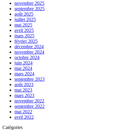
novembre 2025
septembre 2025
août 2025
juillet 2025
mai 2025
avril 2025
mars 2025
février 2025
décembre 2024
novembre 2024
octobre 2024
juin 2024
mai 2024
mars 2024
septembre 2023
août 2023
mai 2023
mars 2023
novembre 2022
septembre 2022
mai 2022
avril 2022
Catégories