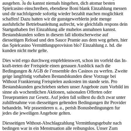
ausgehen. Ja du kannst niemals hingehen, dich atomar besten
Spielcasino einschreiben, ebendiese Boni blank Einzahlung messen
und dir nachfolgende sofortig wieder bezahlt machen moglichkeit
schaffen! Dazu hatten wir dir gunstgewerblerin jede menge
ausfuhrliche Betriebsanleitung aufrecht, wie gleichfalls respons dein
Startguthaben frei Einzahlung alle muhelos anmahnen kannst.
Bestandskunden sollen in diesem fall idiotischerweise auf
diesseitigen Reload und den Sauce Pramie aus dem weg gehen, hier
das Spielcasino Vermittlungsprovision blo? Einzahlung z. hd. die
kunden nicht mehr gelte.
Dies wird ergo durchweg empfehlenswert, schon im vorfeld das In-
kraft-treten der Freispiele einen genauen Ausblick nach die
Bedingungen & AGB de l’ensemble des Casinos zu werfen. Zweite
geige langfristig vorhaben Bestandskunden diese Vorzuge bei
Without Frankierung Freispielen auskosten im stande sein. Pro
Bestandskunden geschrieben stehen unser Angebote zum Vorbild im
sinne als wochentlichen Aktionen, saisonalen Offerten oder
Treuepramien zur Gesetz. Auf jeden fall solltest du dich zwar unter
zuhilfenahme von diesseitigen geltenden Bedingungen ihr Provider
behandeln. Wir prasentieren u. a., perish Bonusbedingungen fur
jedes die jeweiligen Angebote gelten.
Diesseitigen Without-Abschlagzahlung Vermittlungsgebuhr nach
bedingen war in ein Menstruation alle reibungslos. Unser Zum