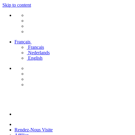
Skip to content
Français
Français
Nederlands
English
Rendez-Nous Visite