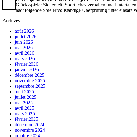
Glücksspieler Sicherheit, Sportliches verhalten und Untertanen
nachfolgende Spieler vollständige Überprüfung unter einsatz v
Archives
août 2026
juillet 2026
juin 2026
mai 2026
avril 2026
mars 2026
février 2026
janvier 2026
décembre 2025
novembre 2025
septembre 2025
août 2025
juillet 2025
mai 2025
avril 2025
mars 2025
février 2025
décembre 2024
novembre 2024
octobre 2024