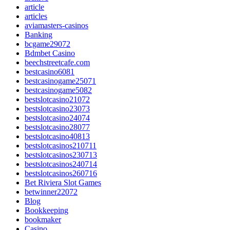
article
articles
aviamasters-casinos
Banking
bcgame29072
Bdmbet Casino
beechstreetcafe.com
bestcasino6081
bestcasinogame25071
bestcasinogame5082
bestslotcasino21072
bestslotcasino23073
bestslotcasino24074
bestslotcasino28077
bestslotcasino40813
bestslotcasinos210711
bestslotcasinos230713
bestslotcasinos240714
bestslotcasinos260716
Bet Riviera Slot Games
betwinner22072
Blog
Bookkeeping
bookmaker
Casino