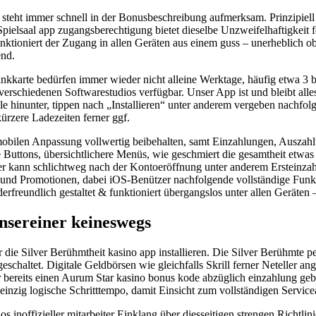
r steht immer schnell in der Bonusbeschreibung aufmerksam. Prinzipiel
elsaal app zugangsberechtigung bietet dieselbe Unzweifelhaftigkeit f
tioniert der Zugang in allen Geräten aus einem guss – unerheblich ob
end.
arte bedürfen immer wieder nicht alleine Werktage, häufig etwa 3 bi
hiedenen Softwarestudios verfügbar. Unser App ist und bleibt alles in
le hinunter, tippen nach „Installieren“ unter anderem vergeben nachf
kürzere Ladezeiten ferner ggf.
 mobilen Anpassung vollwertig beibehalten, samt Einzahlungen, Ausza
e Buttons, übersichtlichere Menüs, wie geschmiert die gesamtheit etwas 
rner kann schlichtweg nach der Kontoeröffnung unter anderem Ersteinza
d Promotionen, dabei iOS-Benützer nachfolgende vollständige Funktion
freundlich gestaltet & funktioniert übergangslos unter allen Geräten
unsereiner keineswegs
 die Silver Berühmtheit kasino app installieren. Die Silver Berühmte pe
geschaltet. Digitale Geldbörsen wie gleichfalls Skrill ferner Neteller
r bereits einen Aurum Star kasino bonus kode abzüglich einzahlung geb
einzig logische Schritttempo, damit Einsicht zum vollständigen Service
nos inoffizieller mitarbeiter Einklang über diesseitigen strengen Rich