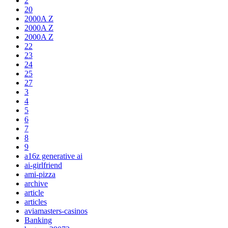
2
20
2000A Z
2000A Z
2000A Z
22
23
24
25
27
3
4
5
6
7
8
9
a16z generative ai
ai-girlfriend
ami-pizza
archive
article
articles
aviamasters-casinos
Banking