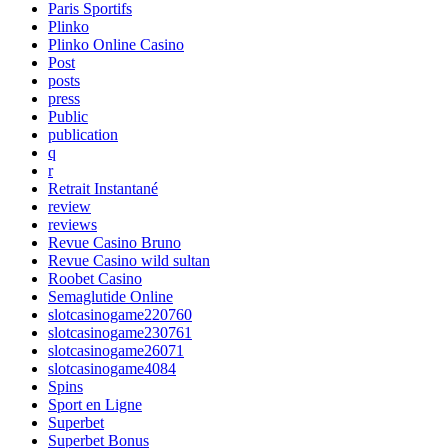
Paris Sportifs
Plinko
Plinko Online Casino
Post
posts
press
Public
publication
q
r
Retrait Instantané
review
reviews
Revue Casino Bruno
Revue Casino wild sultan
Roobet Casino
Semaglutide Online
slotcasinogame220760
slotcasinogame230761
slotcasinogame26071
slotcasinogame4084
Spins
Sport en Ligne
Superbet
Superbet Bonus