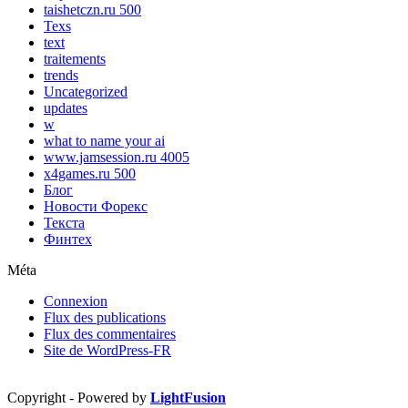
taishetczn.ru 500
Texs
text
traitements
trends
Uncategorized
updates
w
what to name your ai
www.jamsession.ru 4005
x4games.ru 500
Блог
Новости Форекс
Текста
Финтех
Méta
Connexion
Flux des publications
Flux des commentaires
Site de WordPress-FR
Copyright - Powered by
LightFusion