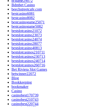
bcgame29072
Bdmbet Casino
beechstreetcafe.com
bestcasino6081
bestcasino8082
bestcasinogame25071
bestcasinogame5082
bestslotcasino21072
bestslotcasino23073
bestslotcasino24074
bestslotcasino28077
bestslotcasino40813
bestslotcasinos210711
bestslotcasinos230713
bestslotcasinos240714
bestslotcasinos260716
Bet Riviera Slot Games
betwinner22072
Blog
Bookkeeping
bookmaker
Casino
casinobest170739
casinobest210743
casinobest220744