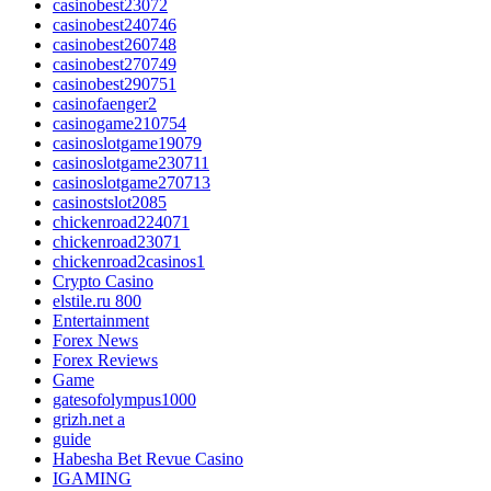
casinobest23072
casinobest240746
casinobest260748
casinobest270749
casinobest290751
casinofaenger2
casinogame210754
casinoslotgame19079
casinoslotgame230711
casinoslotgame270713
casinostslot2085
chickenroad224071
chickenroad23071
chickenroad2casinos1
Crypto Casino
elstile.ru 800
Entertainment
Forex News
Forex Reviews
Game
gatesofolympus1000
grizh.net a
guide
Habesha Bet Revue Casino
IGAMING