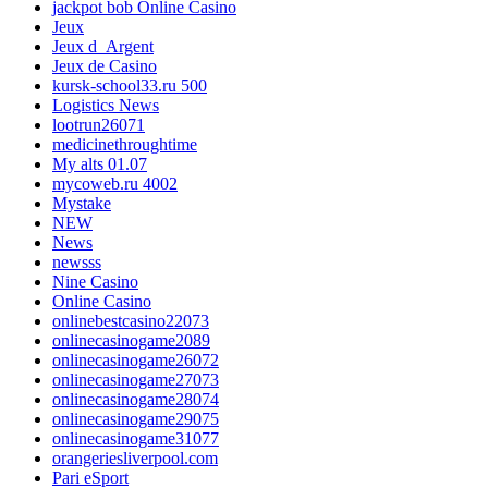
jackpot bob Online Casino
Jeux
Jeux d_Argent
Jeux de Casino
kursk-school33.ru 500
Logistics News
lootrun26071
medicinethroughtime
My alts 01.07
mycoweb.ru 4002
Mystake
NEW
News
newsss
Nine Casino
Online Casino
onlinebestcasino22073
onlinecasinogame2089
onlinecasinogame26072
onlinecasinogame27073
onlinecasinogame28074
onlinecasinogame29075
onlinecasinogame31077
orangeriesliverpool.com
Pari eSport