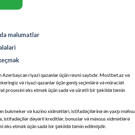
nda məlumatlar
lələri
 keçmək
 Azerbaycan riyazi qazanlar üçün rəsmi saytıdır. Mostbet.az və
ekeringiz və riyazi qazanlar üçün geniş seçimlərə və müraciət
t prosesini əks etmək üçün sadə və sürətli bir şəkildə təmin
 bukmeker və kazino xidmətləri, istifadəçilərinə ən yaxşı məhsu
, istifadəçilər dəyərli kreditlər, bonuslar və məxsus xidmətlərə
ni əks etmək üçün sadə bir şəkildə təmin edilmişdir.