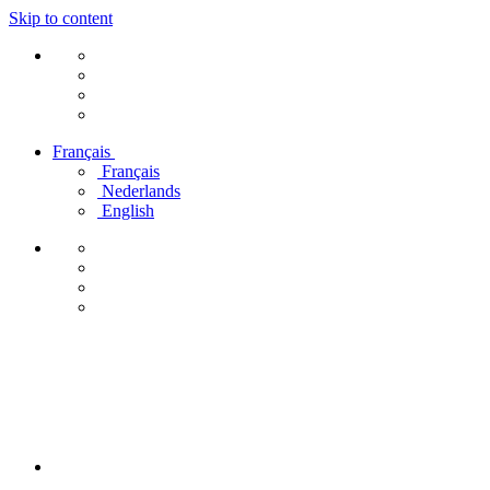
Skip to content
Français
Français
Nederlands
English