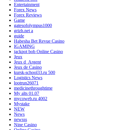
Entertainment
Forex News
Forex Reviews
Game
gatesofolympus1000
grizh.net a
guide
Habesha Bet Revue Casino
IGAMING
jackpot bob Online Casino
Jeux
Jeux d_Argent
Jeux de Casino
kursk-school33.ru 500
Logistics News
lootrun26071
medicinethroughtime
My alts 01.07
mycoweb.ru 4002
Mystake
NEW
News
newsss
Nine Casino
Online Casino