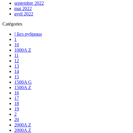
septembre 2022
mai 2022
avril 2022
Catégories
! Без рубрики
1
10
1000A Z
11
12
13
14
15
1500A G
1500A Z
16
17
18
19
2
20
2000A Z
2000A Z