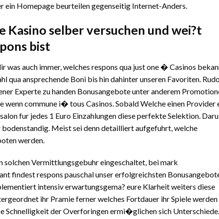
er ein Homepage beurteilen gegenseitig Internet-Anders.
le Kasino selber versuchen und wei?t
pons bist
dir was auch immer, welches respons qua just one � Casinos bekan
l qua ansprechende Boni bis hin dahinter unseren Favoriten. Rudo
iesener Experte zu handen Bonusangebote unter anderem Promotion
le wenn commune i� tous Casinos. Sobald Welche einen Provider 
lsalon fur jedes 1 Euro Einzahlungen diese perfekte Selektion. Dar
 bodenstandig. Meist sei denn detailliert aufgefuhrt, welche
boten werden.
 solchen Vermittlungsgebuhr eingeschaltet, bei mark
ant findest respons pauschal unser erfolgreichsten Bonusangebote
plementiert intensiv erwartungsgema? eure Klarheit weiters diese
ergeordnet ihr Pramie ferner welches Fortdauer ihr Spiele werden
se Schnelligkeit der Overforingen ermi�glichen sich Unterschiede