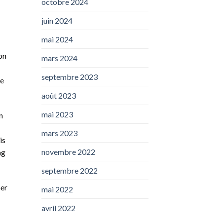
octobre 2024
juin 2024
mai 2024
on
mars 2024
septembre 2023
ne
août 2023
mai 2023
n
mars 2023
is
novembre 2022
ng
septembre 2022
ber
mai 2022
avril 2022