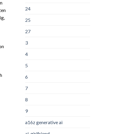
um
24
ten
ig,
25
27
3
on
4
5
ch
6
7
8
9
a16z generative ai
ai-girlfriend