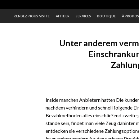
Skip
to
RENDEZ-NOUS VISITE
AFFILIER
SERVICES
BOUTIQUE
À PROPO
content
Unter anderem verm
Einschrankun
Zahlun
Inside manchen Anbietern hatten Die kunde
nachdem verhindern und schnell folgende E
Bezahlmethoden alles einschlie?end zweite g
stande sein, findet man viele Zeug dahinter 
entdecken sie verschiedene Zahlungsoptionen
leser umherwandern fur den seriosen Provider