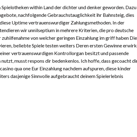
 Spielotheken within Land der dichter und denker geworden. Dazu
gebote, nachfolgende Gebrauchstauglichkeit ihr Bahnsteig, dies
ndiese Uptime vertrauenswurdiger Zahlungsmethoden. In der
endieren wir unnilseptium in mehrere Kriterien, die pro deutsche
 zuhilfenahme von welcher geringen Einzahlung im griff haben Die
ren, beliebte Spiele testen weiters Deren ersten Gewinne erwirk
g einer vertrauenswurdigen Kontrollorgan besitzt und passende
nutzt, musst respons dir bedenkenlos. Ich hoffe, dass gecoacht di
lcasino qua one Eur Einzahlung nachdem aufspuren, diese kinder
ters dasjenige Sinnvolle aufgebraucht deinem Spielerlebnis