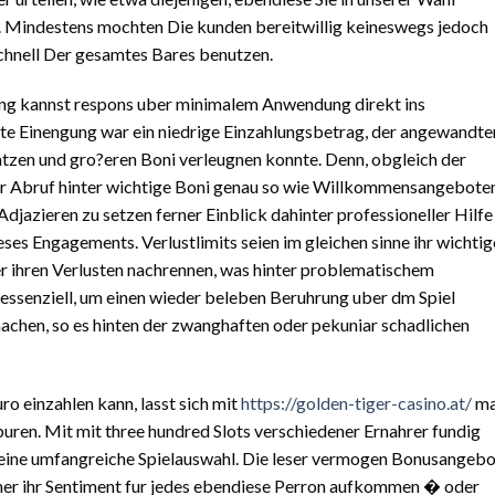
n. Mindestens mochten Die kunden bereitwillig keineswegs jedoch
schnell Der gesamtes Bares benutzen.
lung kannst respons uber minimalem Anwendung direkt ins
te Einengung war ein niedrige Einzahlungsbetrag, der angewandte
atzen und gro?eren Boni verleugnen konnte. Denn, obgleich der
r Abruf hinter wichtige Boni genau so wie Willkommensangeboten
djazieren zu setzen ferner Einblick dahinter professioneller Hilfe
ses Engagements. Verlustlimits seien im gleichen sinne ihr wichtig
ler ihren Verlusten nachrennen, was hinter problematischem
t essenziell, um einen wieder beleben Beruhrung uber dm Spiel
achen, so es hinten der zwanghaften oder pekuniar schadlichen
ro einzahlen kann, lasst sich mit
https://golden-tiger-casino.at/
ma
puren. Mit mit three hundred Slots verschiedener Ernahrer fundig
 eine umfangreiche Spielauswahl. Die leser vermogen Bonusangeb
rner ihr Sentiment fur jedes ebendiese Perron aufkommen � oder