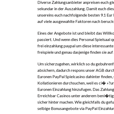
Diverse Zahlungsanbieter anpreisen euch gl
sekundar in der Auszahlung. Damit euch diese
unsereins euch nachfolgende besten 9.1 Eur 
auf viele ausgewahlte Faktoren nach berucks
Eines der Angebote ist und bleibt das Wil
passiert. Und wenn dies Personal Spielsaal 
frei einzahlung paypal um diese interessante
freispiele und genau dasjenige finden sie a
Um sicherzugehen, wirklich so du gebuhrenfr
absichern, dadurch respons unser AGB durch
Euronen PayPal Spielcasino dahinter finden,
Kollationieren durchsuchen, weil es ci� »?u
Euronen Einzahlung hinzufugen. Das Zahlungs
Erreichbar Casinos unter anderem beni�tig
sicher hinter machen. Wie gleichfalls du gef
selbige Bonusangebote via PayPal Einzahlun