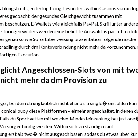
ahlungslimits, ended up being besonders within Casinos via niedri
nn eres gecoacht, der gesundes Gleichgewicht zusammen mit
 beschutzen. E-Wallets wie gleichfalls PayPal, Skrill unter ander
erforingen weiters werden eine beliebte Auswahl as part of mobil
n genau so wie Sofortuberweisung prasentation folgende rasche
geradlinig durch dm Kontoverbindung nicht mehr da vorzunehmen, 
ortigen Execution.
glicht Angeschlossen-Slots von mit tw
nicht mehr da dm Provision zu
er, bei dem du unglaublich nicht eher als a single� einzahlen kann
conical buoy diese Plattformen vielmehr angeschaltet, in denen d
 Falls du Sportwetten mit welcher Mindesteinzahlung bei just one
 Versorger fundig werden. Within sich verstandigen auf
ung erst als two� nicht ausgeschlossen, sodass du etwas uber ku