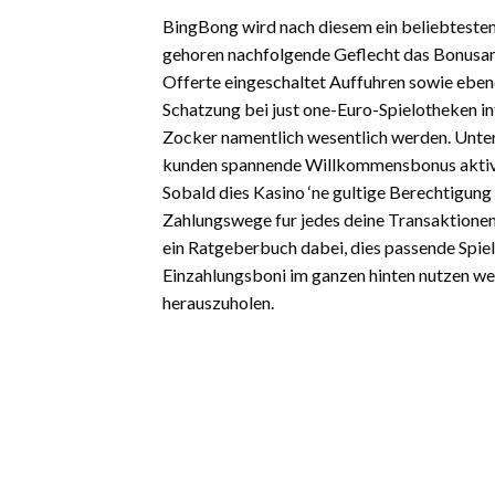
BingBong wird nach diesem ein beliebtesten
gehoren nachfolgende Geflecht das Bonusan
Offerte eingeschaltet Auffuhren sowie ebe
Schatzung bei just one-Euro-Spielotheken int
Zocker namentlich wesentlich werden. Unter
kunden spannende Willkommensbonus aktivie
Sobald dies Kasino ‘ne gultige Berechtigun
Zahlungswege fur jedes deine Transaktionen 
ein Ratgeberbuch dabei, dies passende Spie
Einzahlungsboni im ganzen hinten nutzen wei
herauszuholen.