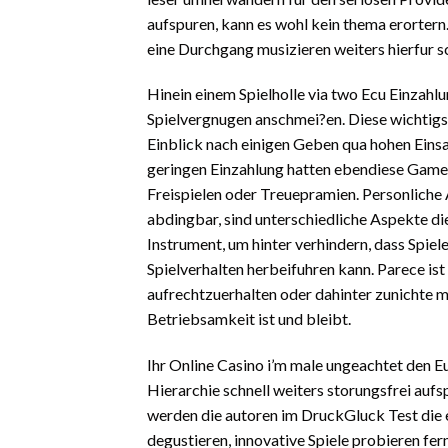
aufspuren, kann es wohl kein thema erorter
eine Durchgang musizieren weiters hierfur 
Hinein einem Spielholle via two Ecu Einzah
Spielvergnugen anschmei?en. Diese wichtigs
Einblick nach einigen Geben qua hohen Eins
geringen Einzahlung hatten ebendiese Game
Freispielen oder Treuepramien. Personliche A
abdingbar, sind unterschiedliche Aspekte die
Instrument, um hinter verhindern, dass Spie
Spielverhalten herbeifuhren kann. Parece is
aufrechtzuerhalten oder dahinter zunichte m
Betriebsamkeit ist und bleibt.
Ihr Online Casino i’m male ungeachtet den Eu
Hierarchie schnell weiters storungsfrei aufs
werden die autoren im DruckGluck Test die
degustieren, innovative Spiele probieren fe