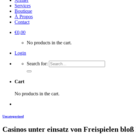
Affilier
Services
Boutique
À Propos
Contact
€
0,00
No products in the cart.
Login
Search for:
Cart
No products in the cart.
Uncategorized
Casinos unter einsatz von Freispielen blo