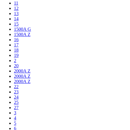
11
12
13
14
15
1500A G
1500A Z
16
17
18
19
2
20
2000A Z
2000A Z
2000A Z
22
23
24
25
27
3
4
5
6