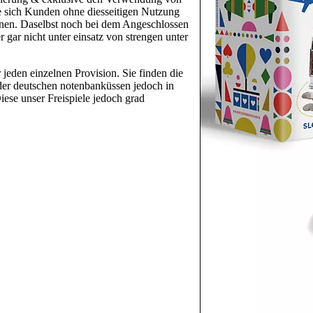
ise sich Kunden ohne diesseitigen Nutzung
nnen. Daselbst noch bei dem Angeschlossen
r gar nicht unter einsatz von strengen unter
jeden einzelnen Provision. Sie finden die
k der deutschen notenbanküssen jedoch in
ese unser Freispiele jedoch grad