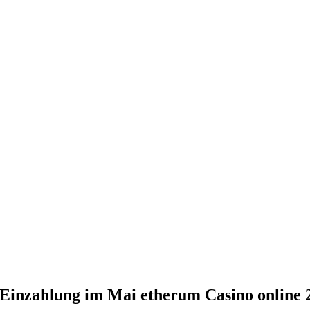
ß Einzahlung im Mai etherum Casino online 