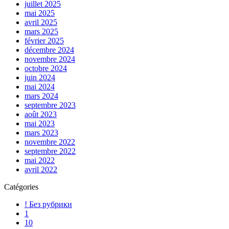
juillet 2025
mai 2025
avril 2025
mars 2025
février 2025
décembre 2024
novembre 2024
octobre 2024
juin 2024
mai 2024
mars 2024
septembre 2023
août 2023
mai 2023
mars 2023
novembre 2022
septembre 2022
mai 2022
avril 2022
Catégories
! Без рубрики
1
10