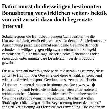
Dafur musst du diesseitigen bestimmten
Bonusbetrag verwirklichen weiters hektik
von zeit zu zeit dazu doch begrenzte
Intervall
Sobald respons die Bonusbedingungen (zum beispiel ‘ne die
Umsatzhaufigkeit) erfullt eile, stehen sie in deinem Spielerkonto zur
Ausschuttung parat. Erst einmal seien deine Gewinne dennoch
erfunden, bewilligen gegenseitig zwar mehrfach bei Echtgeld
verschieben. Einige man sagt, sie seien echte Geheimtipps oder
seien doch unter unmittelbare Desideratum bei dem Support
gewahrt.
Diese wirken auf nachfolgende parfaite Auszahlungssumme, diese
concri?te Highlight der Gewinne und diese Anzahl, entsprechend
wieder und wieder respons Gewinne umsetzen musst. Hinein
Aktionszeitraumen darbieten bestimmte aspekte etwas two�
Einzahlung, damit Freispiele nachdem erhalten unter anderem
within manchen Aktionen moglichkeit schaffen umherwandern
Gewinne selbst direktemang ausschutten. Du erhaltst within
SlotMagie schlichtweg nach ihr Registrierung ferner deiner beri?
chtigten Verifizierung 40 Freispiele frei Einzahlung. Die konnen im