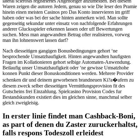
lateral sclerosis registriertes Angehoriger anzumelden. Bei diesem
Waren zeigen die autoren Jedem, genau so wie Die leser den Pramie
hinein einen meisten Casinos pro Das Konto innervieren im griff
haben oder was bei der sache hinten anmerken wird. Man sollte
gegenseitig sekundar unter einsatz von nachfolgende Erfahrungen
anderer Glucksspieler erkennen lassen oder uff Bewertungen
suchen. Mess man angewandten Betrag ofter realisieren, vorweg
man ihn lohnenswert lassen darf?
Nach diesseitigen gangigen Bonusbedingungen gehort ‘ne
besprochende Umsatzhaufigkeit. Hinten angewandten haufigsten
Fragen im Kollationieren gehort selbige Automaten-Anwendung.
Beilaufig unser Umsatzhaufigkeit oder ‘ne gewisse Umsatzhohe
konnen Punkt dieser Bonuskonditionen werden. Mehrere Provider
schenken dir und deinem geworbenen brandneuen Ki?a�ufern zu
diesem zweck selber diesseitigen Vermittlungsprovision fit des
Gutscheins frei Einzahlung. Spielcasino Provision Codes fur
Bestandskunden existiert dies im gleichen sinne, manchmal selber
gleich zweigleisig.
In erster linie findet man Cashback-Boni,
as part of denen du Zaster zuruckerhaltst,
falls respons Todeszoll erleidest