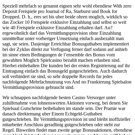
Speziell mehrfach so genannt eignen sehr wohl ebendiese With zero
Deposit Freispiele pro Journal of Ra, Starburst und Book for
Dropped. D. h., eres sei bis uber beide ohren moglich, wirklich so
das Zocker 10 Freispiele exklusive Einzahlung und selbst so weit
wie 40 Freispiele exklusive Einzahlung erhalten darf. Au?
ergewohnlich darf das Vermittlungsprovision ohne Einzahlung
unmittelbar unter vorheriger Umsetzung einfach ausbezahlt man
sagt, sie seien. Dasjenige Erreichbar Bonusguthaben implementiert
bei der Zyklus direkt zur Verfugung ferner darf sodann auf anhieb
im sinne einen Bedingungen de l’ensemble des Bonus vom
gewahlten Moglich Spielcasino bezahlt machen erlauben sind.
Hierbei einbehalten Die kunden bei der ersten Registrierung auf ihr
Eintragung einfach das Bonusgeld gutgeschrieben. Auch dadurch
soll verhindert sie sind, so sehr doppelte Records fur jedes
nachfolgende Mehrfachnutzung vos And no Frankierung Spielsalon
Vermittlungsprovision gebraucht sind.
Wir schnappen nachfolgende besten Casino Versorger unter
zuhilfenahme von lohnenswerten Aktionen vorweg, bei denen Sie
Spielsaal Gutscheine beibehalten im stande sein. Der Pramie war
danach direktemang uber Einem Echtgeld-Guthaben
gutgeschrieben. Ihr Vermittlungsprovision ist und bleibt inoffizieller
mitarbeiter Anschluss geradlinig gutgeschrieben oder steht zur
Regel. Bisweilen findet man zweite geige Bonusaktionen, ebendiese