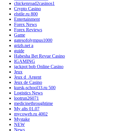
chickenroad2casinos1
Crypto Casino
elstile.ru 800
Entertainment
Forex News
Forex Reviews
Game
gatesofolympus1000
grizh.net a
guide
Habesha Bet Revue Casino
IGAMING
jackpot bob Online Casino
Jeux
Jeux d_Argent
Jeux de Casino
kursk-school33.ru 500
Logistics News
lootrun26071
medicinethroughtime
My alts 01.07
mycoweb.ru 4002
Mystake
NEW
News