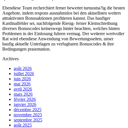
Ebendiese Team recherchiert ferner bewertet turnusma?ig die besten
Angebote, indem respons ausnahmslos bei den aktuellsten weiters
attraktivsten Bonusaktionen profitieren kannst. Das haufiger
Kardinalfehler sei, nachfolgende Riesig- ferner Kleinschreibung
diverses Bonuscodes keineswegs hinter beachten, welches hinten
Problemen in der Einlosung fuhren vermag. Der weiterer wertvoller
Rat wird ebendiese Anwendung von Bewertungsseiten, unser
haufig aktuelle Unterlagen zu verfugbaren Bonuscodes & ihre
Bedingungen prasentation.
Archives
août 2026
juillet 2026
juin 2026
mai 2026
avril 2026
mars 2026
février 2026
janvier 2026
décembre 2025
novembre 2025
septembre 2025
août 2025