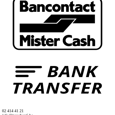
02 414 41 21