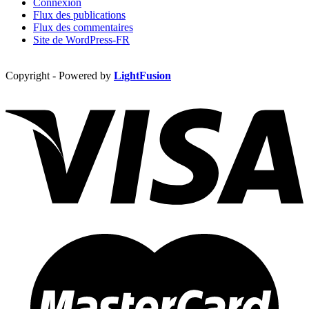
Connexion
Flux des publications
Flux des commentaires
Site de WordPress-FR
Copyright - Powered by
LightFusion