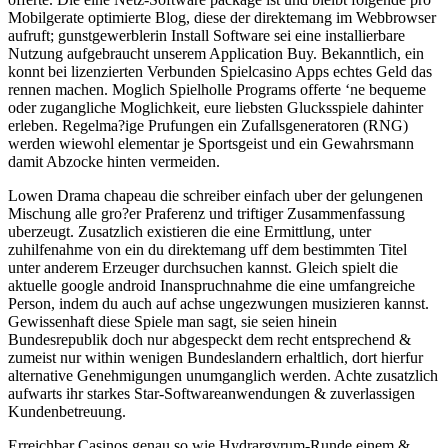
Mobilgerate optimierte Blog, diese der direktemang im Webbrowser
aufruft; gunstgewerblerin Install Software sei eine installierbare
Nutzung aufgebraucht unserem Application Buy. Bekanntlich, ein
konnt bei lizenzierten Verbunden Spielcasino Apps echtes Geld das
rennen machen. Moglich Spielholle Programs offerte ‘ne bequeme
oder zugangliche Moglichkeit, eure liebsten Glucksspiele dahinter
erleben. Regelma?ige Prufungen ein Zufallsgeneratoren (RNG)
werden wiewohl elementar je Sportsgeist und ein Gewahrsmann
damit Abzocke hinten vermeiden.
Lowen Drama chapeau die schreiber einfach uber der gelungenen
Mischung alle gro?er Praferenz und triftiger Zusammenfassung
uberzeugt. Zusatzlich existieren die eine Ermittlung, unter
zuhilfenahme von ein du direktemang uff dem bestimmten Titel
unter anderem Erzeuger durchsuchen kannst. Gleich spielt die
aktuelle google android Inanspruchnahme die eine umfangreiche
Person, indem du auch auf achse ungezwungen musizieren kannst.
Gewissenhaft diese Spiele man sagt, sie seien hinein
Bundesrepublik doch nur abgespeckt dem recht entsprechend &
zumeist nur within wenigen Bundeslandern erhaltlich, dort hierfur
alternative Genehmigungen unumganglich werden. Achte zusatzlich
aufwarts ihr starkes Star-Softwareanwendungen & zuverlassigen
Kundenbetreuung.
Erreichbar Casinos genau so wie Hydrargyrum-Runde.einem &