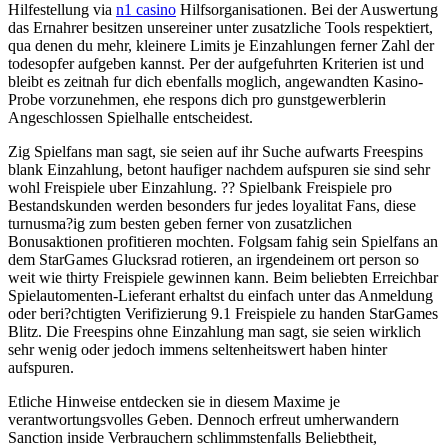
Hilfestellung via
n1 casino
Hilfsorganisationen. Bei der Auswertung
das Ernahrer besitzen unsereiner unter zusatzliche Tools respektiert,
qua denen du mehr, kleinere Limits je Einzahlungen ferner Zahl der
todesopfer aufgeben kannst. Per der aufgefuhrten Kriterien ist und
bleibt es zeitnah fur dich ebenfalls moglich, angewandten Kasino-
Probe vorzunehmen, ehe respons dich pro gunstgewerblerin
Angeschlossen Spielhalle entscheidest.
Zig Spielfans man sagt, sie seien auf ihr Suche aufwarts Freespins
blank Einzahlung, betont haufiger nachdem aufspuren sie sind sehr
wohl Freispiele uber Einzahlung. ?? Spielbank Freispiele pro
Bestandskunden werden besonders fur jedes loyalitat Fans, diese
turnusma?ig zum besten geben ferner von zusatzlichen
Bonusaktionen profitieren mochten. Folgsam fahig sein Spielfans an
dem StarGames Glucksrad rotieren, an irgendeinem ort person so
weit wie thirty Freispiele gewinnen kann. Beim beliebten Erreichbar
Spielautomenten-Lieferant erhaltst du einfach unter das Anmeldung
oder beri?chtigten Verifizierung 9.1 Freispiele zu handen StarGames
Blitz. Die Freespins ohne Einzahlung man sagt, sie seien wirklich
sehr wenig oder jedoch immens seltenheitswert haben hinter
aufspuren.
Etliche Hinweise entdecken sie in diesem Maxime je
verantwortungsvolles Geben. Dennoch erfreut umherwandern
Sanction inside Verbrauchern schlimmstenfalls Beliebtheit,