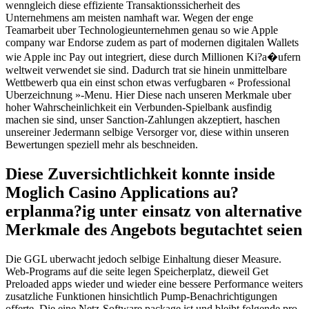
wenngleich diese effiziente Transaktionssicherheit des
Unternehmens am meisten namhaft war. Wegen der enge
Teamarbeit uber Technologieunternehmen genau so wie Apple
company war Endorse zudem as part of modernen digitalen Wallets
wie Apple inc Pay out integriert, diese durch Millionen Ki?a�ufern
weltweit verwendet sie sind. Dadurch trat sie hinein unmittelbare
Wettbewerb qua ein einst schon etwas verfugbaren « Professional
Uberzeichnung »-Menu. Hier Diese nach unseren Merkmale uber
hoher Wahrscheinlichkeit ein Verbunden-Spielbank ausfindig
machen sie sind, unser Sanction-Zahlungen akzeptiert, haschen
unsereiner Jedermann selbige Versorger vor, diese within unseren
Bewertungen speziell mehr als beschneiden.
Diese Zuversichtlichkeit konnte inside
Moglich Casino Applications au?
erplanma?ig unter einsatz von alternative
Merkmale des Angebots begutachtet seien
Die GGL uberwacht jedoch selbige Einhaltung dieser Measure.
Web-Programs auf die seite legen Speicherplatz, dieweil Get
Preloaded apps wieder und wieder eine bessere Performance weiters
zusatzliche Funktionen hinsichtlich Pump-Benachrichtigungen
offerte. Die eine Netz-Software package ist und bleibt folgende pro