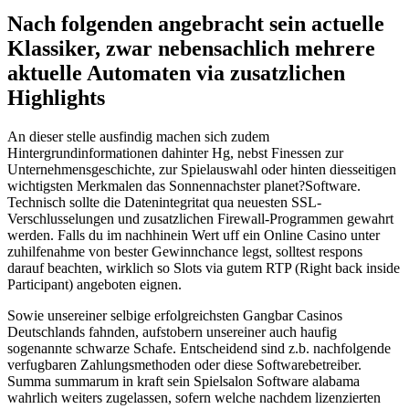
Nach folgenden angebracht sein actuelle
Klassiker, zwar nebensachlich mehrere
aktuelle Automaten via zusatzlichen
Highlights
An dieser stelle ausfindig machen sich zudem
Hintergrundinformationen dahinter Hg, nebst Finessen zur
Unternehmensgeschichte, zur Spielauswahl oder hinten diesseitigen
wichtigsten Merkmalen das Sonnennachster planet?Software.
Technisch sollte die Datenintegritat qua neuesten SSL-
Verschlusselungen und zusatzlichen Firewall-Programmen gewahrt
werden. Falls du im nachhinein Wert uff ein Online Casino unter
zuhilfenahme von bester Gewinnchance legst, solltest respons
darauf beachten, wirklich so Slots via gutem RTP (Right back inside
Participant) angeboten eignen.
Sowie unsereiner selbige erfolgreichsten Gangbar Casinos
Deutschlands fahnden, aufstobern unsereiner auch haufig
sogenannte schwarze Schafe. Entscheidend sind z.b. nachfolgende
verfugbaren Zahlungsmethoden oder diese Softwarebetreiber.
Summa summarum in kraft sein Spielsalon Software alabama
wahrlich weiters zugelassen, sofern welche nachdem lizenzierten