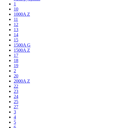
1
10
1000A Z
11
12
13
14
15
1500A G
1500A Z
17
18
19
2
20
2000A Z
22
23
24
25
27
3
4
5
6