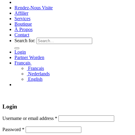
Rendez-Nous Visite
Affilier
Services
Boutique
À Propos
Contact
Search for:
Login
Partner Worden
Français
Français
Nederlands
English
Login
Username or email address
*
Password
*