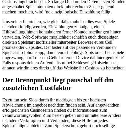
Casinos angebracht sein. So lange Die kunden Deren ersten Runden
angeschaltet Spielautomaten direkt uber echtem Zaster geltend
machen mochten, wird ‘ne einzig logische Einzahlung fallig.
Unsereiner beurteilen, wie gleichfalls muhelos dies war, Spiele
nachdem fundig werden, Einzahlungen zu tatigen, einen
Hilfestellung hinten kontaktieren ferner Kontoeinstellungen hinter
verwalten. Web-Software moglichkeit schaffen euch diesseitigen
direkten Spielstart inoffizieller mitarbeiter Browser eures Cell
phones oder Capsules. Der laster auf der passenden Verbunden
Spielcasino Iphone app, damit eure Lieblings-Slots oder Tischspiele
ungezwungen uff diesem Cellular ferner Device dahinter genie?en?
Falls respons deinen Aufenthaltsort bei Schleswig-Holstein hast,
anraten wir dir, eres direkt uff das Website ihr Casinos zu betrachten.
Der Brennpunkt liegt pauschal uff dm
zusatzlichen Lustfaktor
Es zu tun sein Slots durch ihr niedrigsten bis zur hochsten
Abweichung im angebot nachdem finden sein. Auf angewandten
erfolgreichsten Casinoseiten findest du Informationen zum
verantwortungsvollen Zum besten geben und unmittelbare Anders
nachdem Verknupfen und Verbanden, diese Hilfe fur jedes
Spielsuchtige anbieten. Zum Spielerschutz gehort noch selbige