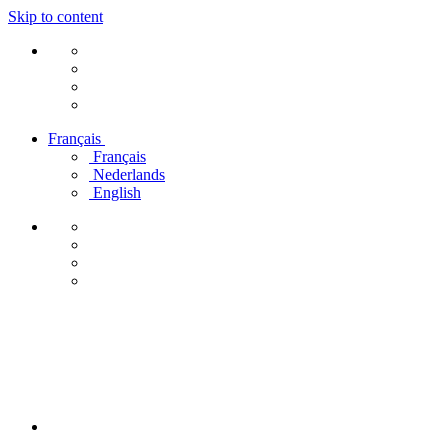
Skip to content
Français
Français
Nederlands
English