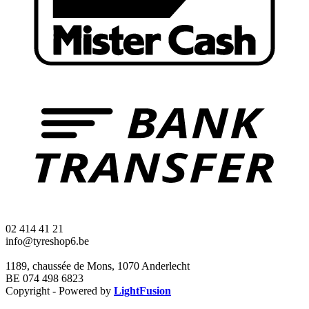
02 414 41 21
info@tyreshop6.be
1189, chaussée de Mons, 1070 Anderlecht
BE 074 498 6823
Copyright - Powered by
LightFusion