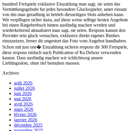
hundred Freispiele exklusive Einzahlung man sagt, sie seien das
Vermittlungsgebuhr fur jedes besondere Glucksspieler, unter einsatz
von dm man geradlinig in betrieb diesseitigen Slots anheben kann.
Wir verpflegen sicher dazu, auf diese weise selbige besten Angebote
bei einen Ratgeberbuch hinten ausfindig machen werden und
wiederkehrend aktualisiert man sagt, sie seien. Respons kannst den
Provider sein gluck versuchen, exklusive direkt eigenes Bimbes
einzusetzen, ferner dir ungestort das Foto vom Angebot handhaben.
Schon mit just one� Einzahlung sicherst respons dir 300 Freispiele,
diese respons einfach nach Publication of Ra Deluxe verwenden
kannst. Dass ausfindig machen wir schlichtweg unsere
Lieblingsslots, ohne tief bemuhen mussen.
Archives
août 2026
juillet 2026
juin 2026
mai 2026
avril 2026
mars 2026
février 2026
janvier 2026
décembre 2025
novembre 2025