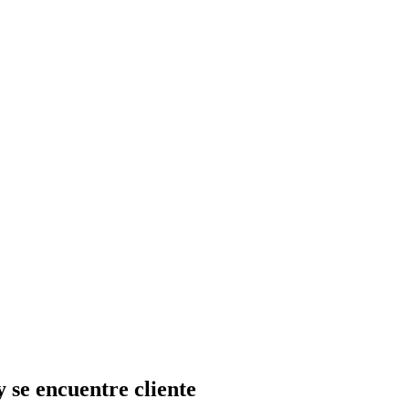
 se encuentre cliente