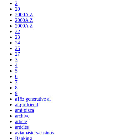
2
20
2000A Z
2000A Z
2000A Z
22
23
24
25
27
3
4
5
6
7
8
9
a16z generative ai
ai-girlfriend
ami-pizza
archive
article
articles
aviamasters-casinos
Banking