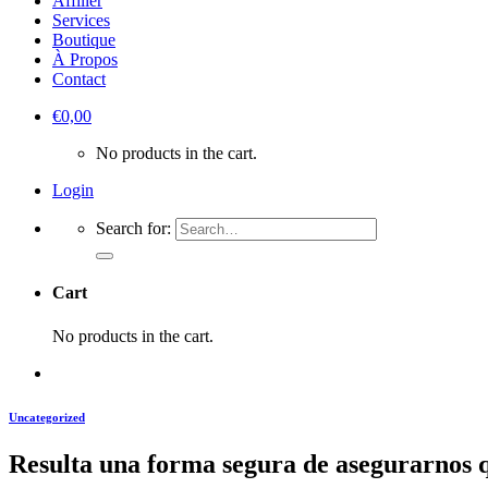
Affilier
Services
Boutique
À Propos
Contact
€
0,00
No products in the cart.
Login
Search for:
Cart
No products in the cart.
Uncategorized
Resulta una forma segura de asegurarnos qu