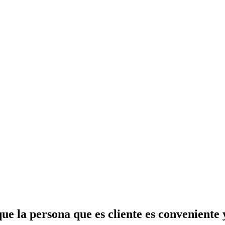
e la persona que es cliente es conveniente y