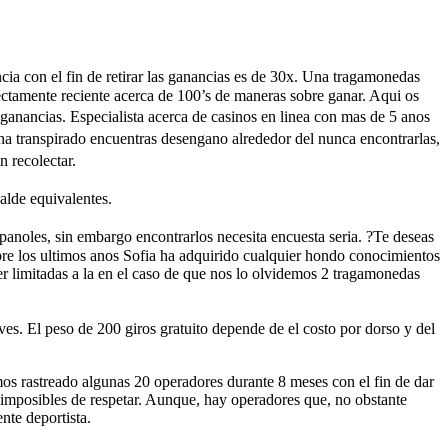
cia con el fin de retirar las ganancias es de 30x. Una tragamonedas
ctamente reciente acerca de 100’s de maneras sobre ganar. Aqui os
ganancias. Especialista acerca de casinos en linea con mas de 5 anos
ha transpirado encuentras desengano alrededor del nunca encontrarlas,
 recolectar.
alde equivalentes.
noles, sin embargo encontrarlos necesita encuesta seria. ?Te deseas
e los ultimos anos Sofia ha adquirido cualquier hondo conocimientos
r limitadas a la en el caso de que nos lo olvidemos 2 tragamonedas
. El peso de 200 giros gratuito depende de el costo por dorso y del
mos rastreado algunas 20 operadores durante 8 meses con el fin de dar
imposibles de respetar. Aunque, hay operadores que, no obstante
nte deportista.