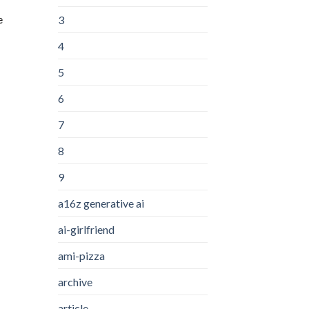
e
3
4
5
6
7
8
9
a16z generative ai
ai-girlfriend
ami-pizza
archive
article