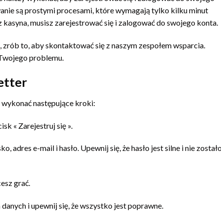
wanie są prostymi procesami, które wymagają tylko kilku minut
 kasyna, musisz zarejestrować się i zalogować do swojego konta.
m, zrób to, aby skontaktować się z naszym zespołem wsparcia.
Twojego problemu.
etter
ży wykonać następujące kroki:
sk « Zarejestruj się ».
 adres e-mail i hasło. Upewnij się, że hasło jest silne i nie został
esz grać.
danych i upewnij się, że wszystko jest poprawne.