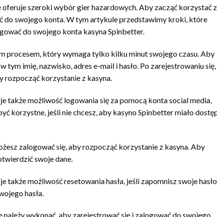
e oferuje szeroki wybór gier hazardowych. Aby zacząć korzystać z
ać do swojego konta. W tym artykule przedstawimy kroki, które
logować do swojego konta kasyna Spinbetter.
tym procesem, który wymaga tylko kilku minut swojego czasu. Aby
w tym imię, nazwisko, adres e-mail i hasło. Po zarejestrowaniu się,
y rozpocząć korzystanie z kasyna.
je także możliwość logowania się za pomocą konta social media,
ć korzystne, jeśli nie chcesz, aby kasyno Spinbetter miało dostę
możesz zalogować się, aby rozpocząć korzystanie z kasyna. Aby
otwierdzić swoje dane.
e także możliwość resetowania hasła, jeśli zapomnisz swoje hasło
swojego hasła.
e należy wykonać, aby zarejestrować się i zalogować do swojego