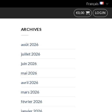
Français
€
0,00
LOGIN
ARCHIVES
août 2026
juillet 2026
juin 2026
mai 2026
avril 2026
mars 2026
février 2026
janvier 2026