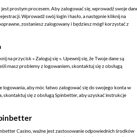
ie jest prostym procesem. Aby zalogować się, wprowadź swoje dan
estracji. Wprowadź swój login i hasło, a następnie kliknij na
są poprawne, zostaniesz zalogowany i będziesz mógł korzystać z
a
nij na przycisk « Zaloguj się ». Upewnij się, że Twoje dane są
śli masz problemy z logowaniem, skontaktuj się z obsługą
e logowania, aby móc łatwo zalogować się do swojego konta w
, skontaktuj się z obsługą Spinbetter, aby uzyskać instrukcje
pinbetter
nbetter Casino, ważne jest zastosowanie odpowiednich środków