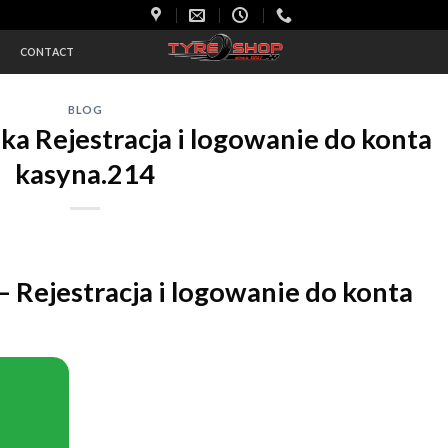
S
CONTACT
BLOG
ka Rejestracja i logowanie do konta
kasyna.214
– Rejestracja i logowanie do konta