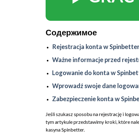
Содержимое
Rejestracja konta w Spinbette
Ważne informacje przed rejest
Logowanie do konta w Spinbet
Wprowadź swoje dane logowa
Zabezpieczenie konta w Spinb
Jeśli szukasz sposobu na rejestrację i logo
tym artykule przedstawimy kroki, które nal
kasyna Spinbetter.