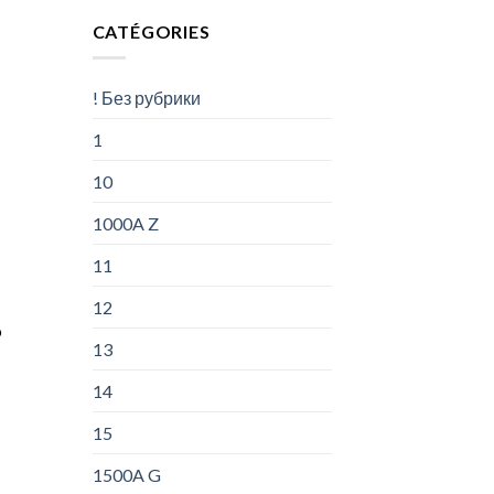
CATÉGORIES
! Без рубрики
1
10
1000A Z
11
12
o
13
14
15
1500A G