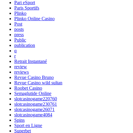
Pari eSport
Paris Sportifs
Plinko
Plinko Online Casino
Post
posts
press
Public
publication
q
r
Retrait Instantané
review
reviews
Revue Casino Bruno
Revue Casino wild sultan
Roobet Casino
Semaglutide Online
slotcasinogame220760
slotcasinogame230761
slotcasinogame26071
slotcasinogame4084
Spins
Sport en Ligne
Superbet