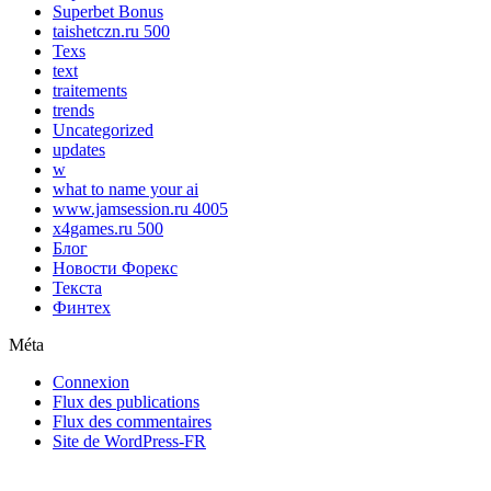
Superbet Bonus
taishetczn.ru 500
Texs
text
traitements
trends
Uncategorized
updates
w
what to name your ai
www.jamsession.ru 4005
x4games.ru 500
Блог
Новости Форекс
Текста
Финтех
Méta
Connexion
Flux des publications
Flux des commentaires
Site de WordPress-FR