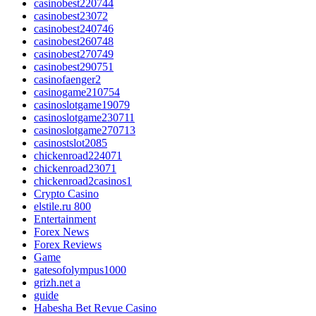
casinobest220744
casinobest23072
casinobest240746
casinobest260748
casinobest270749
casinobest290751
casinofaenger2
casinogame210754
casinoslotgame19079
casinoslotgame230711
casinoslotgame270713
casinostslot2085
chickenroad224071
chickenroad23071
chickenroad2casinos1
Crypto Casino
elstile.ru 800
Entertainment
Forex News
Forex Reviews
Game
gatesofolympus1000
grizh.net a
guide
Habesha Bet Revue Casino