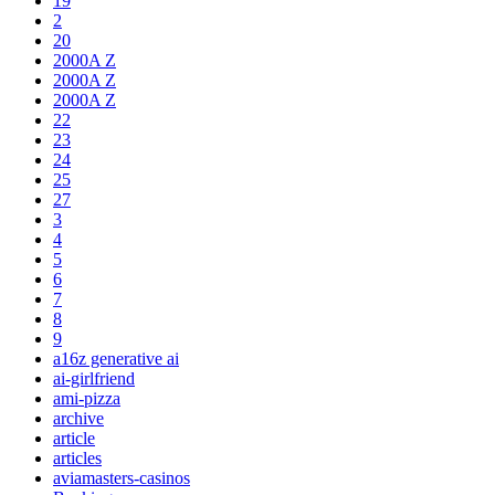
19
2
20
2000A Z
2000A Z
2000A Z
22
23
24
25
27
3
4
5
6
7
8
9
a16z generative ai
ai-girlfriend
ami-pizza
archive
article
articles
aviamasters-casinos