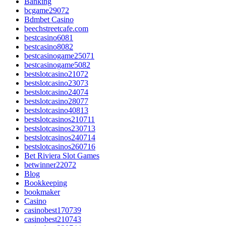
Banking
bcgame29072
Bdmbet Casino
beechstreetcafe.com
bestcasino6081
bestcasino8082
bestcasinogame25071
bestcasinogame5082
bestslotcasino21072
bestslotcasino23073
bestslotcasino24074
bestslotcasino28077
bestslotcasino40813
bestslotcasinos210711
bestslotcasinos230713
bestslotcasinos240714
bestslotcasinos260716
Bet Riviera Slot Games
betwinner22072
Blog
Bookkeeping
bookmaker
Casino
casinobest170739
casinobest210743