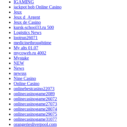
IGAMING
jackpot bob Online Casino
Jeux
Jeux d_Argent
Jeux de Casino
kursk-school33.ru 500
Logistics News
lootrun26071
medicinethroughtime
My alts 01.07
mycoweb.ru 4002
Mystake
NEW
News
newsss
Nine Casino
Online Casino
onlinebestcasino22073
onlinecasinogame2089
onlinecasinogame26072
onlinecasinogame27073
onlinecasinogame28074
onlinecasinogame29075
onlinecasinogame31077
orangeriesliverpool.com