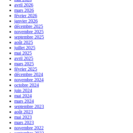
avril 2026
mars 2026
février 2026
janvier 2026
décembre 2025
novembre 2025
septembre 2025
août 2025
juillet 2025
mai 2025
avril 2025
mars 2025
février 2025
décembre 2024
novembre 2024
octobre 2024
juin 2024
mai 2024
mars 2024
septembre 2023
août 2023
mai 2023
mars 2023
novembre 2022