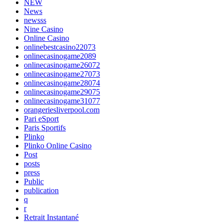
NEW
News
newsss
Nine Casino
Online Casino
onlinebestcasino22073
onlinecasinogame2089
onlinecasinogame26072
onlinecasinogame27073
onlinecasinogame28074
onlinecasinogame29075
onlinecasinogame31077
orangeriesliverpool.com
Pari eSport
Paris Sportifs
Plinko
Plinko Online Casino
Post
posts
press
Public
publication
q
r
Retrait Instantané