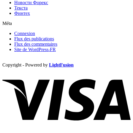
Новости Форекс
Текста
Финтех
Méta
Connexion
Flux des publications
Flux des commentaires
Site de WordPress-FR
Copyright - Powered by
LightFusion