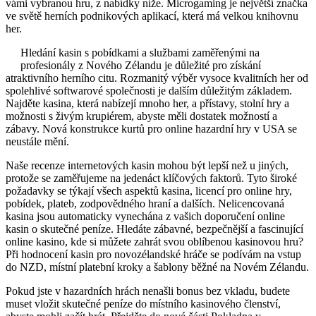
vámi vybranou hru, z nabídky níže. Microgaming je největší značka
ve světě herních podnikových aplikací, která má velkou knihovnu
her.
Hledání kasin s pobídkami a službami zaměřenými na
profesionály z Nového Zélandu je důležité pro získání
atraktivního herního citu. Rozmanitý výběr vysoce kvalitních her od
spolehlivé softwarové společnosti je dalším důležitým základem.
Najděte kasina, která nabízejí mnoho her, a přístavy, stolní hry a
možnosti s živým krupiérem, abyste měli dostatek možností a
zábavy. Nová konstrukce kurtů pro online hazardní hry v USA se
neustále mění.
Naše recenze internetových kasin mohou být lepší než u jiných,
protože se zaměřujeme na jedenáct klíčových faktorů. Tyto široké
požadavky se týkají všech aspektů kasina, licencí pro online hry,
pobídek, plateb, zodpovědného hraní a dalších. Nelicencovaná
kasina jsou automaticky vynechána z vašich doporučení online
kasin o skutečné peníze. Hledáte zábavné, bezpečnější a fascinující
online kasino, kde si můžete zahrát svou oblíbenou kasinovou hru?
Při hodnocení kasin pro novozélandské hráče se podívám na vstup
do NZD, místní platební kroky a šablony běžné na Novém Zélandu.
Pokud jste v hazardních hrách nenašli bonus bez vkladu, budete
muset vložit skutečné peníze do místního kasinového členství,