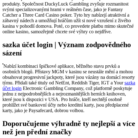
produkty. Společnost DuckyLuck Gambling zvyšuje rozmanitost
svými specializovanými hrami v reálném čase, jako je Fantasy
Catcher a Three Card Casino poker. Tyto hry nabízejí atraktivní a
zábavný nádech a umožňují hráčům užít si nové vzrušení z živého
kasina v pohodlí domova. Poté, co provedete platbu mimo skutečné
online kasino, samozřejmě chcete své výhry co nejdříve.
sazka účet login | Význam zodpovědného
sázení
Nabízí kombinaci špičkové aplikace, běžného stavu prvků a
osobních blogů. Přístavy MGM v kasinu se neustále mění a mohou
obsahovat progresivní jackpoty, které jsou vázány na domácí resorty
týmu. Přidali také tituly od NetEnt, Reddish Tiger, IGT a Your
sazka
účet login
Electronic Gambling Company, což platformě poskytuje
jednu z nejpodrobnějších a nejrozmanitějších herních knihoven,
které jsou k dispozici v USA. Pro hráče, kteří nechtějí osobně
prohlížet své bankovní účty nebo kreditní karty, jsou předplacené
karty, jako je Paysafecard, dobrou volbou.
Doporučujeme výhradně ty nejlepší a více
než jen přední značky