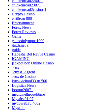
chickenroad224071
chickenroad23071
chickenroad2casinos1
Crypto Casino
elstile.ru 800
Entertainment
Forex News
Forex Reviews
Game
gatesofolympus1000
grizh.net a
guide
Habesha Bet Revue Casino
IGAMING
jackpot bob Online Casino
Jeux
Jeux d_Argent
Jeux de Casino
kursk-school33.ru 500
Logistics News
lootrun26071
medicinethroughtime
My alts 01.07
mycoweb.ru 4002
Mystake