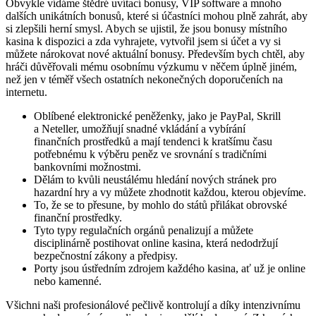
Obvykle vídáme štědré uvítací bonusy, VIP software a mnoho
dalších unikátních bonusů, které si účastníci mohou plně zahrát, aby
si zlepšili herní smysl. Abych se ujistil, že jsou bonusy místního
kasina k dispozici a zda vyhrajete, vytvořil jsem si účet a vy si
můžete nárokovat nové aktuální bonusy. Především bych chtěl, aby
hráči důvěřovali mému osobnímu výzkumu v něčem úplně jiném,
než jen v téměř všech ostatních nekonečných doporučeních na
internetu.
Oblíbené elektronické peněženky, jako je PayPal, Skrill
a Neteller, umožňují snadné vkládání a vybírání
finančních prostředků a mají tendenci k kratšímu času
potřebnému k výběru peněz ve srovnání s tradičními
bankovními možnostmi.
Dělám to kvůli neustálému hledání nových stránek pro
hazardní hry a vy můžete zhodnotit každou, kterou objevíme.
To, že se to přesune, by mohlo do států přilákat obrovské
finanční prostředky.
Tyto typy regulačních orgánů penalizují a můžete
disciplinárně postihovat online kasina, která nedodržují
bezpečnostní zákony a předpisy.
Porty jsou ústředním zdrojem každého kasina, ať už je online
nebo kamenné.
Všichni naši profesionálové pečlivě kontrolují a díky intenzivnímu